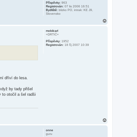
Příspěvky:
963
Registrován:
07 lis 2006 16:51
Bydliště:
blizko PO, intrak: KE J9,
Slovensko
N
a
h
mobilcarl
o
=DRTIČ=
r
Příspěvky:
1952
u
Registrován:
18 říj 2007 10:39
í dříví do lesa.
dyž by tady přišel
o otočil a šel radši
N
a
h
onne
o
guru