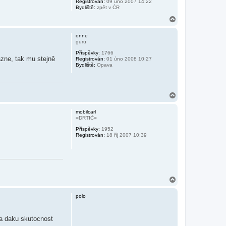
Registrován:
09 úno 2007 14:22
Bydliště:
zpět v ČR
N
a
h
onne
o
guru
r
Příspěvky:
1766
u
ázne, tak mu stejně
Registrován:
01 úno 2008 10:27
Bydliště:
Opava
N
a
h
mobilcarl
o
=DRTIČ=
r
Příspěvky:
1952
u
Registrován:
18 říj 2007 10:39
N
a
h
polo
o
r
u
na daku skutocnost