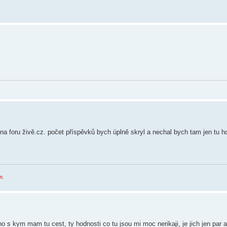
 na foru živě.cz. počet příspěvků bych úplně skryl a nechal bych tam jen tu h
m.
o s kym mam tu cest, ty hodnosti co tu jsou mi moc nerikaji, je jich jen par a