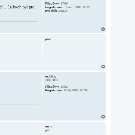
r
Příspěvky:
1766
u
dí... Já bych byl pro
Registrován:
01 úno 2008 10:27
Bydliště:
Opava
N
a
h
polo
o
r
u
N
a
h
mobilcarl
o
=DRTIČ=
r
Příspěvky:
1952
u
Registrován:
18 říj 2007 10:39
N
a
h
onne
o
guru
r