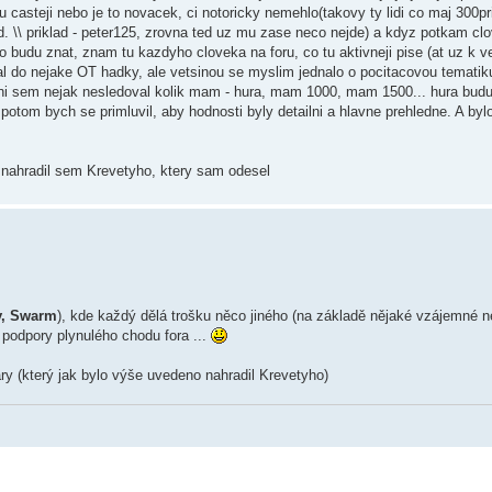
foru casteji nebo je to novacek, ci notoricky nemehlo(takovy ty lidi co maj 300
d. \\ priklad - peter125, zrovna ted uz mu zase neco nejde) a kdyz potkam cl
e ho budu znat, znam tu kazdyho cloveka na foru, co tu aktivneji pise (at uz k 
al do nejake OT hadky, ale vetsinou se myslim jednalo o pocitacovou tematik
 Ani sem nejak nesledoval kolik mam - hura, mam 1000, mam 1500... hura bud
potom bych se primluvil, aby hodnosti byly detailni a hlavne prehledne. A byl
d, nahradil sem Krevetyho, ktery sam odesel
y, Swarm
), kde každý dělá trošku něco jiného (na základě nějaké vzájemné n
odpory plynulého chodu fora ...
ry (který jak bylo výše uvedeno nahradil Krevetyho)