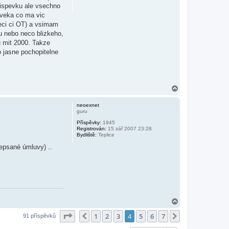
prispevku ale vsechno
oveka co ma vic
veci ci OT) a vsimam
u nebo neco blizkeho,
u mit 2000. Takze
o jasne pochopitelne
N
a
h
neoexnet
o
guru
r
Příspěvky:
1945
u
Registrován:
15 zář 2007 23:28
Bydliště:
Teplice
epsané úmluvy) ..
N
a
Stránka
4
z
7
1
2
3
4
5
6
7
h
Předchozí
Další
91 příspěvků
o