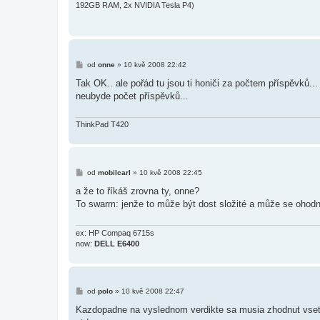
192GB RAM, 2x NVIDIA Tesla P4)
P
od
onne
»
10 kvě 2008 22:42
ř
í
Tak OK.. ale pořád tu jsou ti honiči za počtem příspěvků..
s
neubyde počet příspěvků...
p
ě
v
e
ThinkPad T420
k
P
od
mobilcarl
»
10 kvě 2008 22:45
ř
í
a že to říkáš zrovna ty, onne?
s
To swarm: jenže to může být dost složité a může se ohodn
p
ě
v
e
ex: HP Compaq 6715s
k
now:
DELL E6400
P
od
polo
»
10 kvě 2008 22:47
ř
í
Kazdopadne na vyslednom verdikte sa musia zhodnut vsetc
s