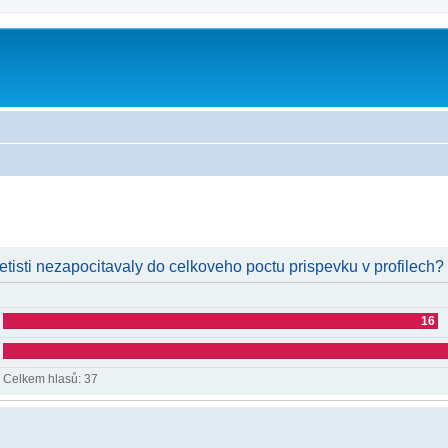
metisti nezapocitavaly do celkoveho poctu prispevku v profilech?
16
Celkem hlasů:
37