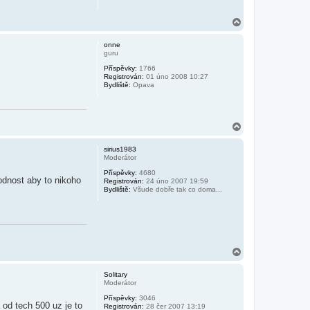
N
a
h
onne
o
guru
r
Příspěvky:
1766
u
Registrován:
01 úno 2008 10:27
Bydliště:
Opava
N
a
h
sirius1983
o
Moderátor
r
Příspěvky:
4680
u
odnost aby to nikoho
Registrován:
24 úno 2007 19:59
Bydliště:
Všude dobře tak co doma...
N
a
h
Solitary
o
Moderátor
r
Příspěvky:
3046
u
 od tech 500 uz je to
Registrován:
28 čer 2007 13:19