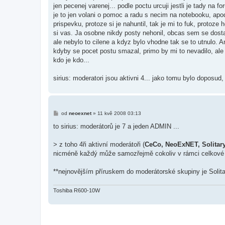
s
jen pecenej varenej... podle poctu urcuji jestli je tady na 
p
ě
je to jen volani o pomoc a radu s necim na notebooku, apo
v
prispevku, protoze si je nahuntil, tak je mi to fuk, protoz
e
k
si vas. Ja osobne nikdy posty nehonil, obcas sem se dost
ale nebylo to cilene a kdyz bylo vhodne tak se to utnulo.
kdyby se pocet postu smazal, primo by mi to nevadilo, ale 
kdo je kdo...
sirius: moderatori jsou aktivni 4... jako tomu bylo doposu
P
od
neoexnet
»
11 kvě 2008 03:13
ř
í
to sirius: moderátorů je 7 a jeden ADMIN ...
s
p
ě
> z toho 4ři aktivní moderátoři (
CeCo, NeoExNET, Solitar
v
nicméně každý může samozřejmě cokoliv v rámci celkové p
e
k
**nejnovějším příruskem do moderátorské skupiny je Solita
Toshiba R600-10W