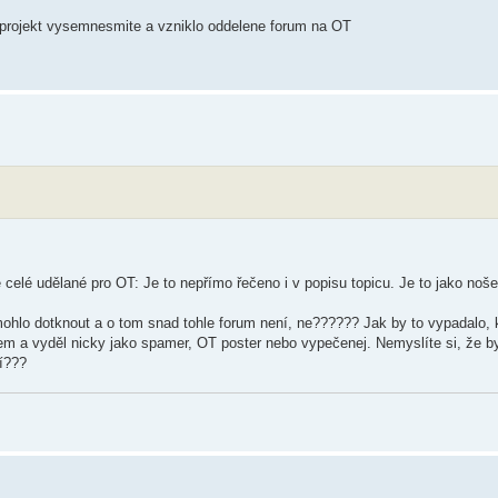
vý projekt vysemnesmite a vzniklo oddelene forum na OT
e celé udělané pro OT: Je to nepřímo řečeno i v popisu topicu. Je to jako nošen
hlo dotknout a o tom snad tohle forum není, ne?????? Jak by to vypadalo, k
m a vyděl nicky jako spamer, OT poster nebo vypečenej. Nemyslíte si, že by t
í???