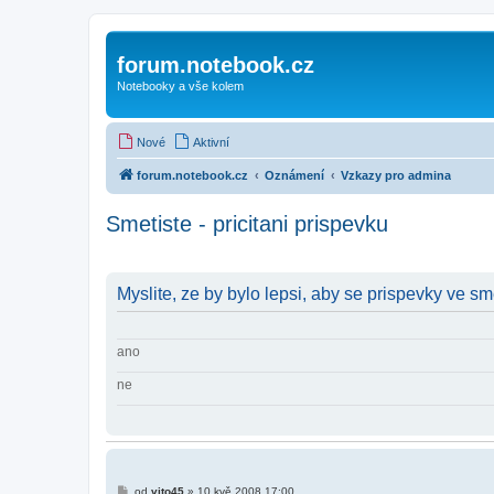
forum.notebook.cz
Notebooky a vše kolem
Nové
Aktivní
forum.notebook.cz
Oznámení
Vzkazy pro admina
Smetiste - pricitani prispevku
Myslite, ze by bylo lepsi, aby se prispevky ve s
ano
ne
P
od
vito45
»
10 kvě 2008 17:00