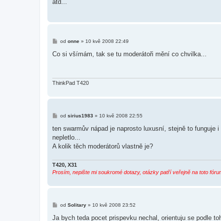
atd...
p
ě
v
e
k
P
od
onne
»
10 kvě 2008 22:49
ř
í
Co si všímám, tak se tu moderátoři mění co chvilka...
s
p
ě
v
e
ThinkPad T420
k
P
od
sirius1983
»
10 kvě 2008 22:55
ř
í
ten swarmův nápad je naprosto luxusní, stejně to funguje i
s
nepletlo...
p
ě
A kolik těch moderátorů vlastně je?
v
e
k
T420, X31
Prosím, nepište mi soukromé dotazy, otázky patří veřejně na toto fóru
P
od
Solitary
»
10 kvě 2008 23:52
ř
í
Ja bych teda pocet prispevku nechal, orientuju se podle toh