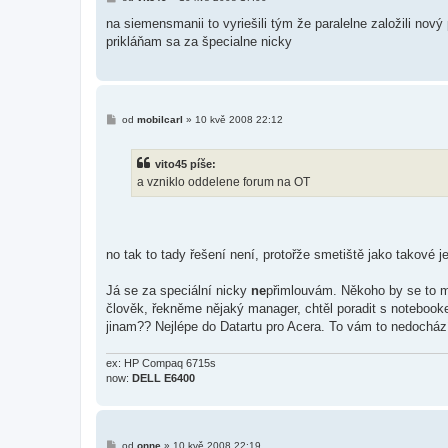
ř
í
na siemensmanii to vyriešili tým že paralelne založili no
s
prikláňam sa za špecialne nicky
p
ě
v
e
k
P
od
mobilcarl
»
10 kvě 2008 22:12
ř
í
s
vito45 píše:
p
ě
a vzniklo oddelene forum na OT
v
e
k
no tak to tady řešení není, protořže smetiště jako takové j
Já se za speciální nicky
ne
přimlouvám. Někoho by se to mo
člověk, řekněme nějaký manager, chtěl poradit s notebooke
jinam?? Nejlépe do Datartu pro Acera. To vám to nedocház
ex: HP Compaq 6715s
now:
DELL E6400
P
od
onne
»
10 kvě 2008 22:19