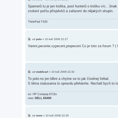
ř
í
Spamerů tu je jen troška, post hunterů o trošku víc.. Jinak 
s
zrušení počtu příspěvků a zařazení do nějakých skupin..
p
ě
v
e
ThinkPad T420
k
P
od
polo
»
10 kvě 2008 22:27
ř
í
Vareni,pecenie,vypeceni,prepeceni Co je toto za forum ? (
s
p
ě
v
e
k
P
od
mobilcarl
»
10 kvě 2008 22:32
ř
í
To polo:no jen blbni a chytne se to jak číselnej fotbal.
s
S těma statusama to opravdu přeháníte. Nechatl bych to tak,
p
ě
v
e
ex: HP Compaq 6715s
k
now:
DELL E6400
P
od
onne
»
10 kvě 2008 22:35