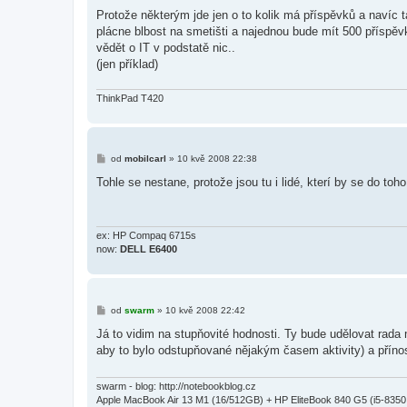
ř
í
Protože některým jde jen o to kolik má příspěvků a navíc ta
s
plácne blbost na smetišti a najednou bude mít 500 příspě
p
ě
vědět o IT v podstatě nic..
v
(jen příklad)
e
k
ThinkPad T420
P
od
mobilcarl
»
10 kvě 2008 22:38
ř
í
Tohle se nestane, protože jsou tu i lidé, kterí by se do toh
s
p
ě
v
e
ex: HP Compaq 6715s
k
now:
DELL E6400
P
od
swarm
»
10 kvě 2008 22:42
ř
í
Já to vidim na stupňovité hodnosti. Ty bude udělovat rada
s
aby to bylo odstupňované nějakým časem aktivity) a přínos
p
ě
v
e
swarm - blog: http://notebookblog.cz
k
Apple MacBook Air 13 M1 (16/512GB) + HP EliteBook 840 G5 (i5-83