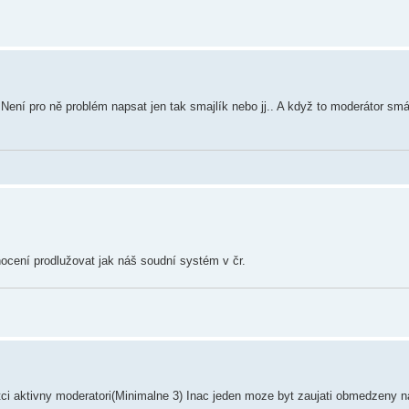
. Není pro ně problém napsat jen tak smajlík nebo jj.. A když to moderátor sm
ocení prodlužovat jak náš soudní systém v čr.
i aktivny moderatori(Minimalne 3) Inac jeden moze byt zaujati obmedzeny 