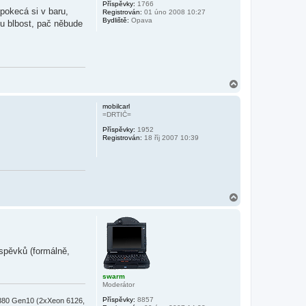
Příspěvky:
1766
u
 pokecá si v baru,
Registrován:
01 úno 2008 10:27
Bydliště:
Opava
ou blbost, pač něbude
N
a
h
mobilcarl
o
=DRTIČ=
r
Příspěvky:
1952
u
Registrován:
18 říj 2007 10:39
N
a
h
o
r
u
íspěvků (formálně,
swarm
Moderátor
Příspěvky:
8857
380 Gen10 (2xXeon 6126,