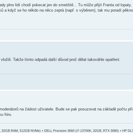
dy plno lidí chodí pokecat jen do smetiště... Tu může přijít Franta od lopaty,
vků a když se ho někdo na něco zeptá (např. s výběrem), tak mu poradí pěkn
o vložili. Takže tímto odpadá další důvod proč dělat takováhle opatření.
 moderátorů na žádost uživatele. Bude se pak posuzovat na základě počtu př
u fóru.
50, 32GB RAM, 512GB NVMe) + DELL Precision 3660 (i7-13700K, 32GB, RTX 3080) + HP DL