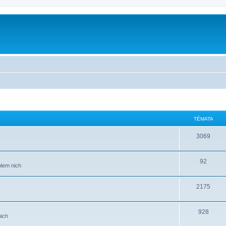
TÉMATA
3069
92
lem nich
2175
928
nich