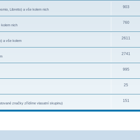
903
smio, Libretto) a vše kolem nich
760
e kolem nich
2611
o) a vše kolem
2741
em
995
25
151
kutované značky zřídíme vlasatní skupinu)