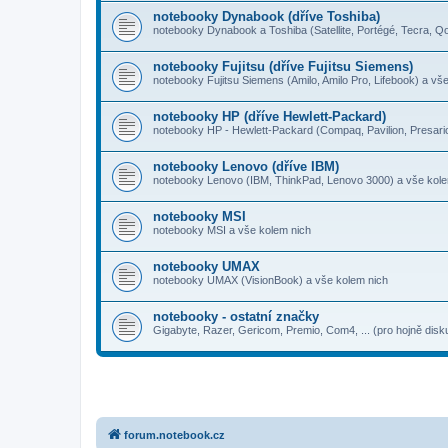
notebooky Dynabook (dříve Toshiba)
notebooky Dynabook a Toshiba (Satellite, Portégé, Tecra, Qo
notebooky Fujitsu (dříve Fujitsu Siemens)
notebooky Fujitsu Siemens (Amilo, Amilo Pro, Lifebook) a vš
notebooky HP (dříve Hewlett-Packard)
notebooky HP - Hewlett-Packard (Compaq, Pavilion, Presari
notebooky Lenovo (dříve IBM)
notebooky Lenovo (IBM, ThinkPad, Lenovo 3000) a vše kol
notebooky MSI
notebooky MSI a vše kolem nich
notebooky UMAX
notebooky UMAX (VisionBook) a vše kolem nich
notebooky - ostatní značky
Gigabyte, Razer, Gericom, Premio, Com4, ... (pro hojně dis
forum.notebook.cz