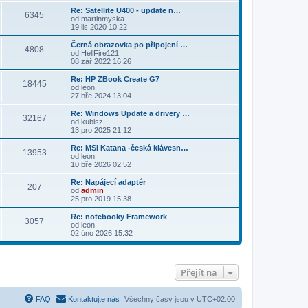
Re: Satellite U400 - update n…
6345
od
martinmyska
19 lis 2020 10:22
Černá obrazovka po připojení …
4808
od
HellFire121
08 zář 2022 16:26
Re: HP ZBook Create G7
18445
od
leon
27 bře 2024 13:04
Re: Windows Update a drivery …
32167
od
kubisz
13 pro 2025 21:12
Re: MSI Katana -česká klávesn…
13953
od
leon
10 bře 2026 02:52
Re: Napájecí adaptér
207
od
admin
25 pro 2019 15:38
Re: notebooky Framework
3057
od
leon
02 úno 2026 15:32
Přejít na
FAQ
Kontaktujte nás
Všechny časy jsou v
UTC+02:00