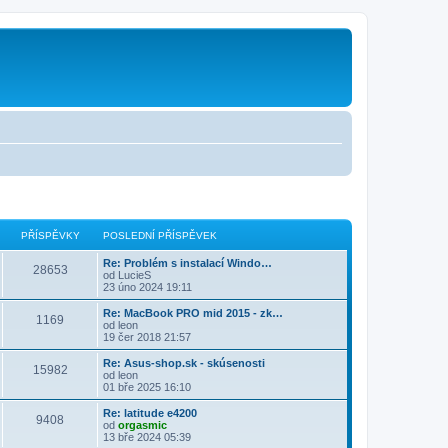
PŘÍSPĚVKY
POSLEDNÍ PŘÍSPĚVEK
Re: Problém s instalací Windo…
28653
od
LucieS
23 úno 2024 19:11
Re: MacBook PRO mid 2015 - zk…
1169
od
leon
19 čer 2018 21:57
Re: Asus-shop.sk - skúsenosti
15982
od
leon
01 bře 2025 16:10
Re: latitude e4200
9408
od
orgasmic
13 bře 2024 05:39