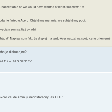
 unacceptable as we would have wanted at least 300 cd/m²." !!!
odanie farieb u Aceru. Objektívne merania, nie subjektívny pocit.
eciam som sa tiež vyjadril.
hádať. Napísal som fakt, že displej má tento Acer naozaj na svoju cenu priemern
oho je diskuze,ne?
Dali Epicon 6,LG OLED TV
koro všude zmiňují nedostatečný jas LCD."