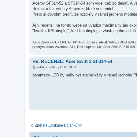
k
Acerov SF314-52 a SF314-54 som videl tiež zo desať. A vš
Rovnako tak všetky Aspire 5, ktoré som videl.
Preto si dovolím tvrdiť, že rozdiely v rámci jedného model
Aj v recenzii na tomto webe sa uvádza maximálny jas okol
"kvalitní IPS displej", keď ten displej je vlastne jeho jediná
Asus Zenbook UX410UA - 14" IPS (355 nits, aRGB 64%, sRGB 99%),
predtým: Asus Vivobook S14, Dell Inspiron 13z, Acer Swift SF315-52G
Re: RECENZE: Acer Swift 3 SF314-54
P
od
leon
»
06 říj 2018 19:31
ř
í
parametry LCD by měly být stejné vždy v rámci jednoho 
s
p
ě
v
e
k
Zpět na „Diskuse k článkům“