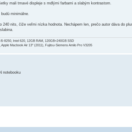
etky mali tmavé displeje s mdlými farbami a slabým kontrastom.
u budú minimálne.
o 240 nits, čiže veľmi nízka hodnota. Nechápem len, prečo autor dáva do pl
 slabina.
 i5-8250, Intel 620, 12GB RAM, 120GB+240GB SSD
, Apple Macbook Air 13" (2011), Fujitsu-Siemens Amilo Pro V3205
PN notebooku