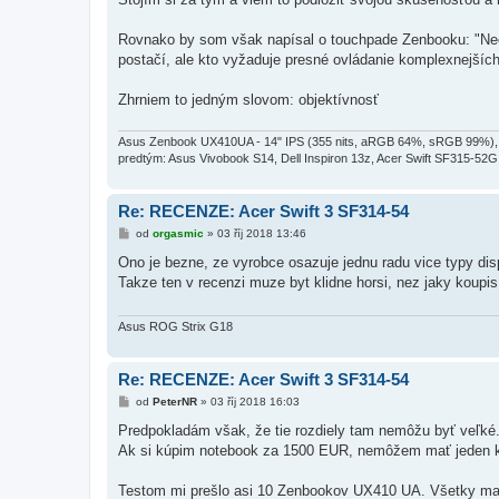
Rovnako by som však napísal o touchpade Zenbooku: "Neč
postačí, ale kto vyžaduje presné ovládanie komplexnejších
Zhrniem to jedným slovom: objektívnosť
Asus Zenbook UX410UA - 14" IPS (355 nits, aRGB 64%, sRGB 99%),
predtým: Asus Vivobook S14, Dell Inspiron 13z, Acer Swift SF315-52G
Re: RECENZE: Acer Swift 3 SF314-54
P
od
orgasmic
»
03 říj 2018 13:46
ř
í
Ono je bezne, ze vyrobce osazuje jednu radu vice typy dis
s
Takze ten v recenzi muze byt klidne horsi, nez jaky koupi
p
ě
v
e
Asus ROG Strix G18
k
Re: RECENZE: Acer Swift 3 SF314-54
P
od
PeterNR
»
03 říj 2018 16:03
ř
í
Predpokladám však, že tie rozdiely tam nemôžu byť veľké
s
Ak si kúpim notebook za 1500 EUR, nemôžem mať jeden k
p
ě
v
Testom mi prešlo asi 10 Zenbookov UX410 UA. Všetky mali
e