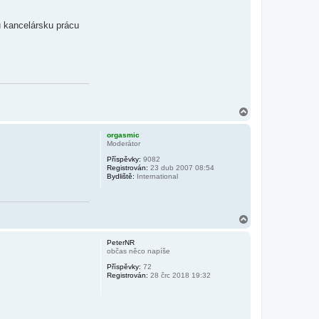
 kancelársku prácu
N
a
h
orgasmic
o
Moderátor
r
Příspěvky:
9082
u
Registrován:
23 dub 2007 08:54
Bydliště:
International
N
a
h
PeterNR
o
občas něco napíše
r
Příspěvky:
72
u
Registrován:
28 črc 2018 19:32