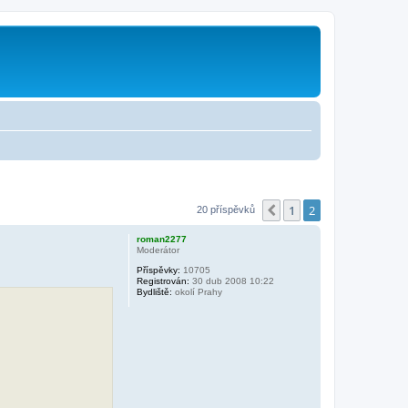
1
2
Předchozí
20 příspěvků
roman2277
Moderátor
Příspěvky:
10705
Registrován:
30 dub 2008 10:22
Bydliště:
okolí Prahy