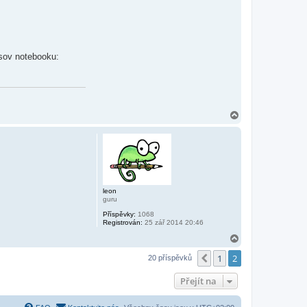
usov notebooku:
N
a
h
o
r
u
leon
guru
Příspěvky:
1068
Registrován:
25 zář 2014 20:46
N
a
1
2
h
Předchozí
20 příspěvků
o
r
Přejít na
u