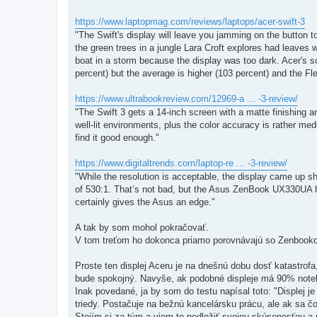
https://www.laptopmag.com/reviews/laptops/acer-swift-3
"The Swift's display will leave you jamming on the button to
the green trees in a jungle Lara Croft explores had leaves
boat in a storm because the display was too dark. Acer's s
percent) but the average is higher (103 percent) and the Fl
https://www.ultrabookreview.com/12969-a ... -3-review/
"The Swift 3 gets a 14-inch screen with a matte finishing and
well-lit environments, plus the color accuracy is rather medi
find it good enough."
https://www.digitaltrends.com/laptop-re ... -3-review/
"While the resolution is acceptable, the display came up 
of 530:1. That’s not bad, but the Asus ZenBook UX330UA hi
certainly gives the Asus an edge."
A tak by som mohol pokračovať.
V tom treťom ho dokonca priamo porovnávajú so Zenbook
Proste ten displej Aceru je na dnešnú dobu dosť katastrof
bude spokojný. Navyše, ak podobné displeje má 90% note
Inak povedané, ja by som do testu napísal toto: "Displej 
triedy. Postačuje na bežnú kancelársku prácu, ale ak sa čo
Stojím si za tým a viem to podložiť svojou skúsenosťou a