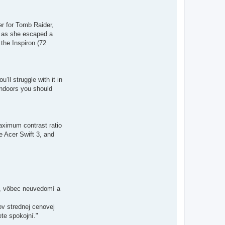
er for Tomb Raider,
on as she escaped a
the Inspiron (72
’ll struggle with it in
 indoors you should
aximum contrast ratio
e Acer Swift 3, and
ov, vôbec neuvedomí a
ov strednej cenovej
te spokojní."