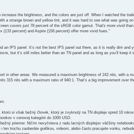
 increase the brightness, and the colors are just off. When I watched the trail
 with a strange brown and yellow tint, and it was hard to see what was going 
creen covers just 78 percent of the sRGB color gamut. That's more vivid than 
ex (133 percent) and Aspire (158 percent) offer more vivid hues."
 an IPS panel. It’s not the best IPS panel out there, as it is really dim and you
ocre, but it’s still miles better than an TN panel and as long as you’ll keep it
short in other areas. We measured a maximum brightness of 242 nits, with a m
ts 315 nits with a maximum ratio of 940:1. That’s a big improvement over th
om.
a, ktorú si však bežný človek, ktorý je zvyknutý na TN displeje spred 10 rok
bookov v cenovej kategórii do 1000 USD.
je bežný priemer. Ničím nevyčnieva z radu lacných displejov väčšiny notebook
 i len trochu zaoberáte grafikou, videom, alebo často pracujete vonku, nebude
 mnohými testami.