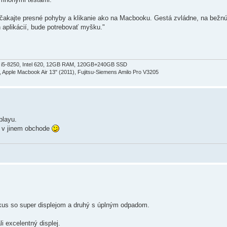
akajte presné pohyby a klikanie ako na Macbooku. Gestá zvládne, na bežnú
 aplikácií, bude potrebovať myšku."
 i5-8250, Intel 620, 12GB RAM, 120GB+240GB SSD
, Apple Macbook Air 13" (2011), Fujitsu-Siemens Amilo Pro V3205
playu.
s v jinem obchode
.
us so super displejom a druhý s úplným odpadom.
 excelentný displej.