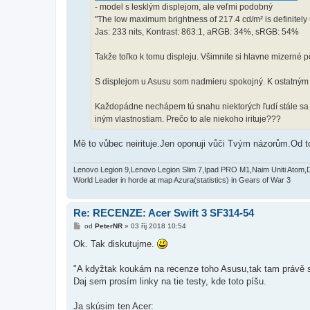
- model s lesklým displejom, ale veľmi podobný
"The low maximum brightness of 217.4 cd/m² is definitely
Jas: 233 nits, Kontrast: 863:1, aRGB: 34%, sRGB: 54%
Takže toľko k tomu displeju. Všimnite si hlavne mizerné p
S displejom u Asusu som nadmieru spokojný. K ostatným v
Každopádne nechápem tú snahu niektorých ľudí stále sa 
iným vlastnostiam. Prečo to ale niekoho irituje???
Mě to vůbec neirituje.Jen oponuji vůči Tvým názorům.Od t
Lenovo Legion 9,Lenovo Legion Slim 7,Ipad PRO M1,Naim Uniti Atom,
World Leader in horde at map Azura(statistics) in Gears of War 3
Re: RECENZE: Acer Swift 3 SF314-54
P
od
PeterNR
»
03 říj 2018 10:54
ř
í
Ok. Tak diskutujme.
s
p
ě
"A kdyžtak koukám na recenze toho Asusu,tak tam právě s
v
Daj sem prosím linky na tie testy, kde toto píšu.
e
k
Ja skúsim ten Acer: