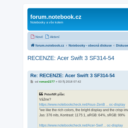
forum.notebook.cz
Notebooky a vše kolem
Nové
Aktivní
forum.notebook.cz
Notebooky - obecná diskuse
Diskuse
RECENZE: Acer Swift 3 SF314-54
Re: RECENZE: Acer Swift 3 SF314-54
P
od
roman2277
»
03 říj 2018 07:42
ř
í
s
PeterNR píše:
p
ě
Vážne?
v
https://www.notebookcheck.net/Asus-ZenB ... oc-display
e
k
"we like the rich colors, the bright display and the crisp i
Jas: 376 nits, Kontrast: 1175:1, aRGB: 64%, sRGB: 99%
https://www.notebookcheck.net/Acer-Swif ... oc-display