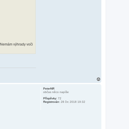
ý. Nemám výhrady voči
N
a
h
PeterNR
o
občas něco napíše
r
Příspěvky:
72
u
Registrován:
28 črc 2018 19:32