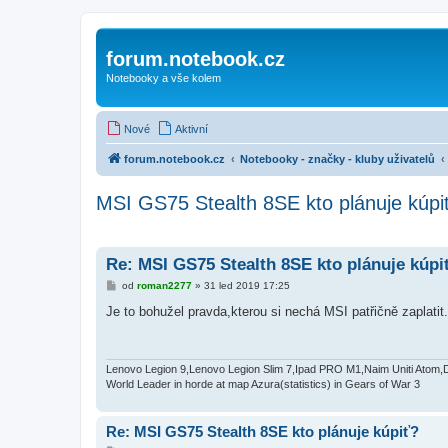
forum.notebook.cz
Notebooky a vše kolem
Nové
Aktivní
forum.notebook.cz
Notebooky - značky - kluby uživatelů
MSI GS75 Stealth 8SE kto plánuje kúpi
Re: MSI GS75 Stealth 8SE kto plánuje kúpi
P
od
roman2277
»
31 led 2019 17:25
ř
í
Je to bohužel pravda,kterou si nechá MSI patřičně zaplatit.
s
p
ě
v
e
Lenovo Legion 9,Lenovo Legion Slim 7,Ipad PRO M1,Naim Uniti Atom,
k
World Leader in horde at map Azura(statistics) in Gears of War 3
Re: MSI GS75 Stealth 8SE kto plánuje kúpiť?