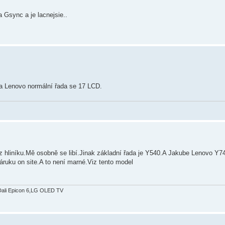
Gsync a je lacnejsie..
a Lenovo normální řada se 17 LCD.
 z hliníku.Mě osobně se libí.Jinak základní řada je Y540.A Jakube Lenovo Y7
áruku on site.A to není marné.Viz tento model
Dali Epicon 6,LG OLED TV