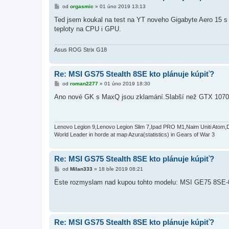
P
od
orgasmic
»
01 úno 2019 13:13
ř
í
Ted jsem koukal na test na YT noveho Gigabyte Aero 15
s
teploty na CPU i GPU.
p
ě
v
e
Asus ROG Strix G18
k
Re: MSI GS75 Stealth 8SE kto plánuje kúpiť?
P
od
roman2277
»
01 úno 2019 18:30
ř
í
Ano nové GK s MaxQ jsou zklamání.Slabší než GTX 1070
s
p
ě
v
e
Lenovo Legion 9,Lenovo Legion Slim 7,Ipad PRO M1,Naim Uniti Atom,
k
World Leader in horde at map Azura(statistics) in Gears of War 3
Re: MSI GS75 Stealth 8SE kto plánuje kúpiť?
P
od
Milan333
»
18 bře 2019 08:21
ř
í
Este rozmyslam nad kupou tohto modelu: MSI GE75 8SE-020
s
p
ě
v
e
k
Re: MSI GS75 Stealth 8SE kto plánuje kúpiť?