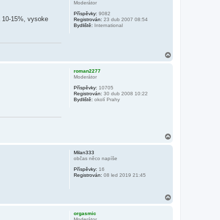
o
Moderátor
r
Příspěvky:
9082
u
a 10-15%, vysoke
Registrován:
23 dub 2007 08:54
Bydliště:
International
N
a
h
roman2277
o
Moderátor
r
Příspěvky:
10705
u
Registrován:
30 dub 2008 10:22
Bydliště:
okolí Prahy
N
a
h
Milan333
o
občas něco napíše
r
Příspěvky:
16
u
Registrován:
08 led 2019 21:45
N
a
h
orgasmic
o
Moderátor