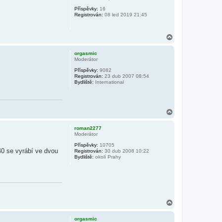
r
Příspěvky:
16
u
Registrován:
08 led 2019 21:45
N
a
h
orgasmic
o
Moderátor
r
Příspěvky:
9082
u
Registrován:
23 dub 2007 08:54
Bydliště:
International
N
a
h
roman2277
o
Moderátor
r
Příspěvky:
10705
u
40 se vyrábí ve dvou
Registrován:
30 dub 2008 10:22
Bydliště:
okolí Prahy
N
a
h
orgasmic