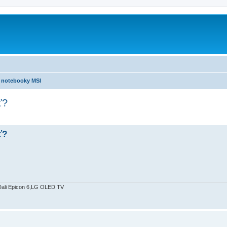
notebooky MSI
ť?
ť?
Dali Epicon 6,LG OLED TV