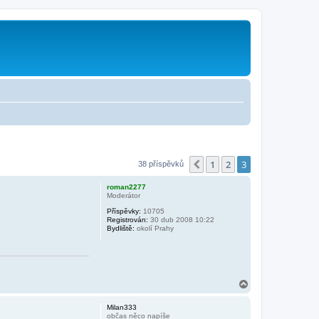
1
2
3
Předchozí
38 příspěvků
roman2277
Moderátor
Příspěvky:
10705
Registrován:
30 dub 2008 10:22
Bydliště:
okolí Prahy
N
a
h
Milan333
o
občas něco napíše