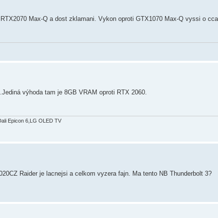
 s RTX2070 Max-Q a dost zklamani. Vykon oproti GTX1070 Max-Q vyssi o cc
.Jediná výhoda tam je 8GB VRAM oproti RTX 2060.
Dali Epicon 6,LG OLED TV
CZ Raider je lacnejsi a celkom vyzera fajn. Ma tento NB Thunderbolt 3?