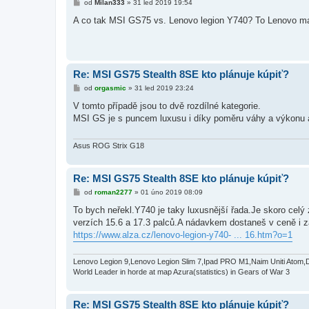
P
od
Milan333
»
31 led 2019 19:54
ř
í
A co tak MSI GS75 vs. Lenovo legion Y740? To Lenovo ma 
s
p
ě
v
e
k
Re: MSI GS75 Stealth 8SE kto plánuje kúpiť?
P
od
orgasmic
»
31 led 2019 23:24
ř
í
V tomto případě jsou to dvě rozdílné kategorie.
s
MSI GS je s puncem luxusu i díky poměru váhy a výkonu 
p
ě
v
e
Asus ROG Strix G18
k
Re: MSI GS75 Stealth 8SE kto plánuje kúpiť?
P
od
roman2277
»
01 úno 2019 08:09
ř
í
To bych neřekl.Y740 je taky luxusnější řada.Je skoro celý
s
verzích 15.6 a 17.3 palců.A nádavkem dostaneš v ceně i z
p
ě
https://www.alza.cz/lenovo-legion-y740- ... 16.htm?o=1
v
e
k
Lenovo Legion 9,Lenovo Legion Slim 7,Ipad PRO M1,Naim Uniti Atom,
World Leader in horde at map Azura(statistics) in Gears of War 3
Re: MSI GS75 Stealth 8SE kto plánuje kúpiť?