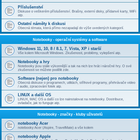
Příslušenství
Diskuse o veškerém příslušenství. Brašny, externí disky, přídanvé karty, WiFi
atp.
Ostatní náměty k diskusi
Obecná témata, která přímo nezapadají do výše uvedených kategorií.
Notebooky - operační systémy a software
Windows 11, 10, 8 / 8.1, 7, Vista, XP i starší
Vše kolem Microsoft Windows. Zkušenosti, problémy, vylepšení atp.
Notebooky a hry
Notebooky jsou stále výkonnější a tak na nich lze hrát i náročné hry. O své
zkušenosti se můžete podělit zde.
Software (nejen) pro notebooky
Obecná diskuse o programech, utlitách, střihové programy, přehrávače video
/ audio, zpracování fotek atp.
LINUX a další OS
LINUX, MAC OS a další co lze nainstalovat na notebooky. Dostribuce,
ovladače, jak to funguje atp.
Notebooky - značky - kluby uživatelů
notebooky Acer
notebooky Acer (Aspire, TravelMate) a vše kolem
notebooky Apple