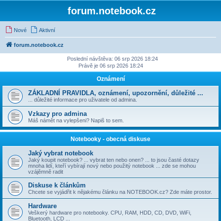
forum.notebook.cz
Nové
Aktivní
forum.notebook.cz
Poslední návštěva: 06 srp 2026 18:24
Právě je 06 srp 2026 18:24
Oznámení
ZÁKLADNÍ PRAVIDLA, oznámení, upozornění, důležité ...
... důležité informace pro uživatele od admina.
Vzkazy pro admina
Máš námět na vylepšeni? Napiš to sem.
Notebooky - obecná diskuse
Jaký vybrat notebook
Jaký koupit notebook? ... vybrat ten nebo onen? ... to jsou časté dotazy
mnoha lidí, kteří vybírají nový nebo použitý notebook ... zde se mohou
vzájěmně radit
Diskuse k článkům
Chcete se vyjádřit k nějakému článku na NOTEBOOK.cz? Zde máte prostor.
Hardware
Veškerý hardware pro notebooky. CPU, RAM, HDD, CD, DVD, WiFi,
Bluetooth, LCD ...