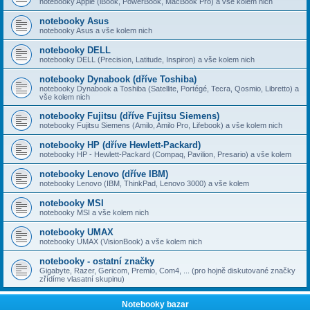
notebooky Apple (iBook, PowerBook, MacBook Pro) a vše kolem nich
notebooky Asus
notebooky Asus a vše kolem nich
notebooky DELL
notebooky DELL (Precision, Latitude, Inspiron) a vše kolem nich
notebooky Dynabook (dříve Toshiba)
notebooky Dynabook a Toshiba (Satellite, Portégé, Tecra, Qosmio, Libretto) a
vše kolem nich
notebooky Fujitsu (dříve Fujitsu Siemens)
notebooky Fujitsu Siemens (Amilo, Amilo Pro, Lifebook) a vše kolem nich
notebooky HP (dříve Hewlett-Packard)
notebooky HP - Hewlett-Packard (Compaq, Pavilion, Presario) a vše kolem
notebooky Lenovo (dříve IBM)
notebooky Lenovo (IBM, ThinkPad, Lenovo 3000) a vše kolem
notebooky MSI
notebooky MSI a vše kolem nich
notebooky UMAX
notebooky UMAX (VisionBook) a vše kolem nich
notebooky - ostatní značky
Gigabyte, Razer, Gericom, Premio, Com4, ... (pro hojně diskutované značky
zřídíme vlasatní skupinu)
Notebooky bazar