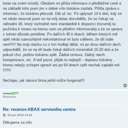
toner na svém místě). Obratem mi přišla informace o předběžné ceně a
na základě toho jsem jim v dobré víře tiskárnu zaslala. Přišla zpráva s
informací, že tiskárnu převzali. Dál už nic. Po uplynutí 14 ti dnů, kdy se
mi nikdo neozval jsem se na můj dotaz dozvěděla, že se čekají na
náhradní díl, který rozhodně není standardně k dispozici (rozuměj ta
pružinka k toneru na kterou sem se předtím informovala) a že se oprava
z tohoto důvodu protáhne. Po dalších 40 ti dnech, během kterých mě
opět nikdo samozřejmě nekontaktoval mi bylo sděleno, že díl stále
není!!!!! Na moji otázku co s tím hodlají dělat, mi po dvou dalších dech
odpověděli, že se na díl bude čekat dalších minimálně 15-20 dnů a že
pokud chci, pošlou tiskárnu zpět. Žádná omluva, žádný návrh
kompenzace, nic. A teď pozor, přijde to nejlepší - dopravu tiskárny ,
kterou nebyly schopni opravit ani po 64 dnech zpět nechali zaplatit mě
!!!!!!!
Nechápu, jak taková firma ještě může fungovat!!!
roman2277
Moderátor
Re: recenze ABAX servisního centra
P
16 pro 2019 13:42
ř
í
Děkujeme za info.
s