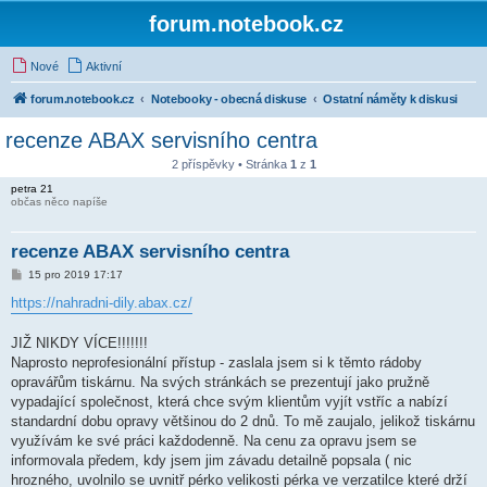
forum.notebook.cz
Nové
Aktivní
forum.notebook.cz
Notebooky - obecná diskuse
Ostatní náměty k diskusi
recenze ABAX servisního centra
2 příspěvky • Stránka
1
z
1
petra 21
občas něco napíše
recenze ABAX servisního centra
P
15 pro 2019 17:17
ř
í
https://nahradni-dily.abax.cz/
s
p
ě
JIŽ NIKDY VÍCE!!!!!!!
v
Naprosto neprofesionální přístup - zaslala jsem si k těmto rádoby
e
k
opravářům tiskárnu. Na svých stránkách se prezentují jako pružně
vypadající společnost, která chce svým klientům vyjít vstříc a nabízí
standardní dobu opravy většinou do 2 dnů. To mě zaujalo, jelikož tiskárnu
využívám ke své práci každodenně. Na cenu za opravu jsem se
informovala předem, kdy jsem jim závadu detailně popsala ( nic
hrozného, uvolnilo se uvnitř pérko velikosti pérka ve verzatilce které drží