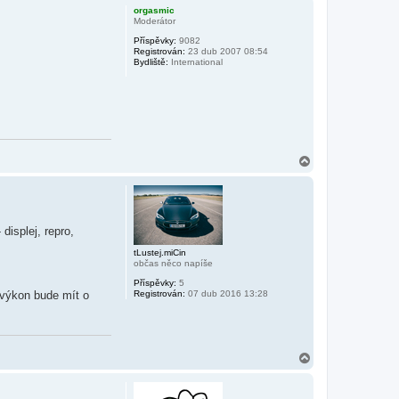
h
orgasmic
o
Moderátor
r
Příspěvky:
9082
u
Registrován:
23 dub 2007 08:54
Bydliště:
International
N
a
h
o
r
u
displej, repro,
tLustej.miCin
občas něco napíše
Příspěvky:
5
 výkon bude mít o
Registrován:
07 dub 2016 13:28
N
a
h
o