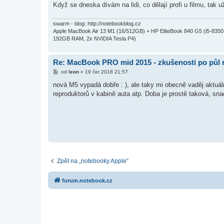
Když se dneska dívám na lidi, co dělají profi u filmu, ta
swarm - blog: http://notebookblog.cz
Apple MacBook Air 13 M1 (16/512GB) + HP EliteBook 840 G5 (i5-83
192GB RAM, 2x NVIDIA Tesla P4)
Re: MacBook PRO mid 2015 - zkušenosti po půl 
P
od
leon
»
19 čer 2018 21:57
ř
í
nová M5 vypadá dobře : ), ale taky mi obecně vaděj aktuál
s
reproduktorů v kabině auta atp. Doba je prostě taková, sna
p
ě
v
e
k
Zpět na „notebooky Apple“
forum.notebook.cz