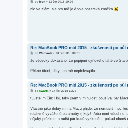
P
od
leon
»
12 čer 2018 19:26
ř
í
nic ve zlém, ale pro mě je Apple pozerská značka
s
p
ě
v
e
k
Re: MacBook PRO mid 2015 - zkušenosti po půl 
P
od
Warhawk
»
13 čer 2018 08:51
ř
í
Je vědecky dokázáno, že popíjení dýňového latté ve Starb
s
p
ě
Pěkné čtení, díky, jen mě nepřekvapilo.
v
e
k
Re: MacBook PRO mid 2015 - zkušenosti po půl 
P
od
swarm
»
14 čer 2018 11:28
ř
í
tLustej.miCin: Hoj, taky jsem v minulosti používal pár Mac
s
p
ě
Vlastně jako dobrý mi na Macu přijde, že nemusíš moc řešit
v
relativně vyvážené parametry (i když třeba není všechno to
e
k
nějaký průzkum a radši pár kusů vyzkoušet, pokud chceš 