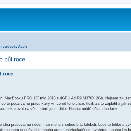
notebooky Apple
 půl roce
l roce
žívání MacBooku PRO 15" mid 2015 s dGPU Ati R9 M370X 2Gb. Nejsem zkušený
 to používá na práci, který ví, co od toho chce, kolik za to zaplatil a jak se
du odkazovat na věci, které jsem dělal. Nechci určitě dělat zlou krev.
že chci pracovat na něčem, co mohu s sebou brát kdekoli, bude to lehké a vý
 kterou jsem si odůvodnil mnoha argumenty(odladěnost systému, souhra hw 