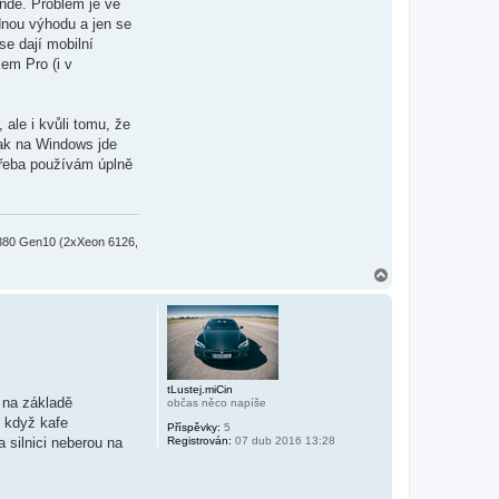
nde. Problém je ve
dnou výhodu a jen se
se dají mobilní
em Pro (i v
ale i kvůli tomu, že
pak na Windows jde
 třeba používám úplně
380 Gen10 (2xXeon 6126,
N
a
h
o
r
u
tLustej.miCin
a na základě
občas něco napíše
, když kafe
Příspěvky:
5
 silnici neberou na
Registrován:
07 dub 2016 13:28