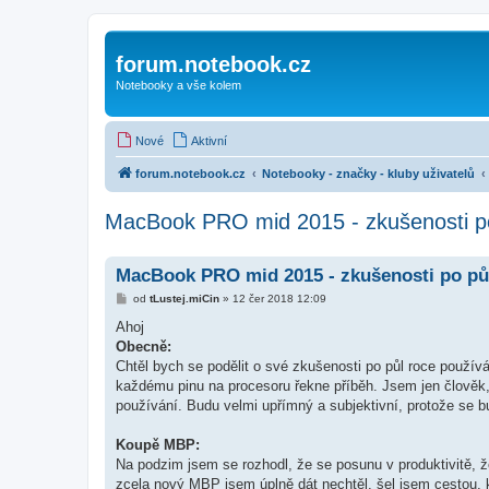
forum.notebook.cz
Notebooky a vše kolem
Nové
Aktivní
forum.notebook.cz
Notebooky - značky - kluby uživatelů
MacBook PRO mid 2015 - zkušenosti po
MacBook PRO mid 2015 - zkušenosti po pů
P
od
tLustej.miCin
»
12 čer 2018 12:09
ř
í
Ahoj
s
Obecně:
p
ě
Chtěl bych se podělit o své zkušenosti po půl roce pou
v
každému pinu na procesoru řekne příběh. Jsem jen člověk, co
e
k
používání. Budu velmi upřímný a subjektivní, protože se bu
Koupě MBP:
Na podzim jsem se rozhodl, že se posunu v produktivitě, 
zcela nový MBP jsem úplně dát nechtěl, šel jsem cestou,