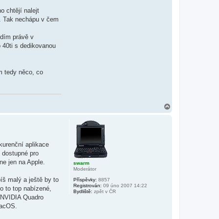
 chtějí nalejt
alé. Tak nechápu v čem
idím právě v
o 40ti s dedikovanou
ám tedy něco, co
N
a
h
o
r
u
nkurenční aplikace
e dostupné pro
ne jen na Apple.
swarm
Moderátor
íš malý a ještě by to
Příspěvky:
8857
Registrován:
09 úno 2007 14:22
ko to top nabízené,
Bydliště:
zpět v ČR
u NVIDIA Quadro
macOS.