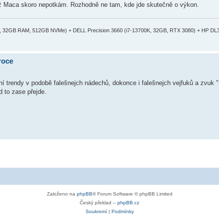
k už Maca skoro nepotkám. Rozhodně ne tam, kde jde skutečně o výkon.
50, 32GB RAM, 512GB NVMe) + DELL Precision 3660 (i7-13700K, 32GB, RTX 3080) + HP DL
roce
ní trendy v podobě falešnejch nádechů, dokonce i falešnejch vejfuků a zvuk 
d to zase přejde.
Založeno na
phpBB
® Forum Software © phpBB Limited
Český překlad –
phpBB.cz
Soukromí
|
Podmínky