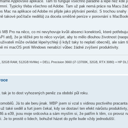
imárně Applovské aplikace. Tam to funguje všechno parádně a lépe než kde ji
atformní. Typicky třeba všechno od Adobe. Tam už pak nemá práce na Macu žá
s Mac na aplikace od Adobe mi přijde jako plýtvání penězi. S trochou snahy 
dně takové počítače nedělá) za docela směšné peníze v porovnání s MacBook
 MB Pro na něco, co mi nevyhovuje kvůli absenci konektorů, které potřebuju, 
I atd), že je těžké pro to něco vyvíjet, aby to mělo dlouhou životnost (nao
uživateli může ovládat lépe/rychleji (i když taky to neplatí obecně), ale sám
ě mi macOS proti Windows nenabízí vůbec žádné zvýšení produktivity.
50, 32GB RAM, 512GB NVMe) + DELL Precision 3660 (i7-13700K, 32GB, RTX 3080) + HP DL
roce
 tak je to dost vyhozených peněz za období půl roku.
omobilů. Já to ale beru jinak. MBP jsem si vzal s vidinou poctivého pracant
ž také seděl a furt jsem čekal, kdy se dostaví ten efekt nárůstu produktivty
46 a e39, jsou moje srdcovka a sám myslím si, že patřím k těm, co provoz na
. Je to prostě o lidech, bohužel házet do pytle bude vždy jednodušší.