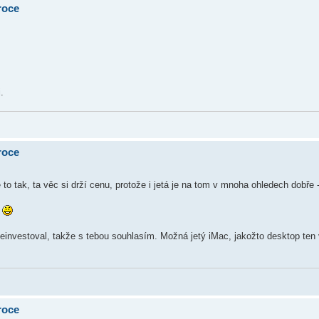
roce
.
roce
 to tak, ta věc si drží cenu, protože i jetá je na tom v mnoha ohledech dobře - 
l
investoval, takže s tebou souhlasím. Možná jetý iMac, jakožto desktop ten
roce