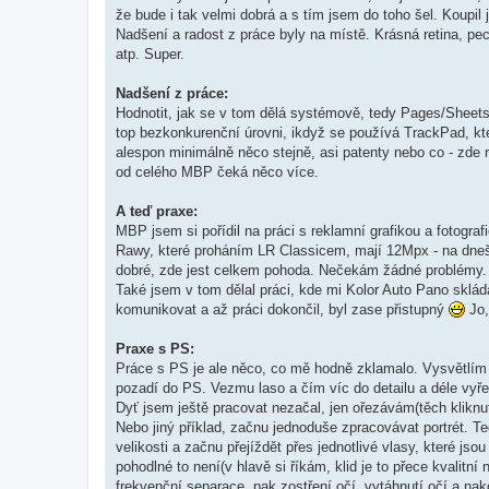
že bude i tak velmi dobrá a s tím jsem do toho šel. Koup
Nadšení a radost z práce byly na místě. Krásná retina, pe
atp. Super.
Nadšení z práce:
Hodnotit, jak se v tom dělá systémově, tedy Pages/Sheets/
top bezkonkurenční úrovni, ikdyž se používá TrackPad, kt
alespon minimálně něco stejně, asi patenty nebo co - zde n
od celého MBP čeká něco více.
A teď praxe:
MBP jsem si pořídil na práci s reklamní grafikou a fotogr
Rawy, které proháním LR Classicem, mají 12Mpx - na dneš
dobré, zde jest celkem pohoda. Nečekám žádné problémy. A
Také jsem v tom dělal práci, kde mi Kolor Auto Pano skl
komunikovat a až práci dokončil, byl zase přistupný
Jo,
Praxe s PS:
Práce s PS je ale něco, co mě hodně zklamalo. Vysvětlím
pozadí do PS. Vezmu laso a čím víc do detailu a déle vy
Dyť jsem ještě pracovat nezačal, jen ořezávám(těch kliknut
Nebo jiný příklad, začnu jednoduše zpracovávat portrét. T
velikosti a začnu přejíždět přes jednotlivé vlasy, které 
pohodlné to není(v hlavě si říkám, klid je to přece kvalitní
frekvenční separace, pak zostření očí, vytáhnutí očí a na