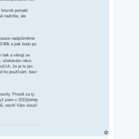
- hrozně pomalé
ě nadchla, ale
e pouze nadprůměrné
0-90k a pak budu po
 laik a věnuji se
du, očekávám něco
čích, že je to jen
d ho používám, baví
pocity. Prostě za ty
dyž jsem v 2015(tehdy
elů, nechť Vám slouží
N
a