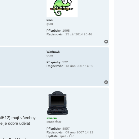
r
u
leon
guru
Příspěvky:
1068
Registrován:
25 zář 2014 20:46
N
a
h
Warhawk
o
guru
r
Příspěvky:
522
u
Registrován:
13 úno 2007 14:39
N
a
h
o
r
u
 (MB12) mají všechny
swarm
Moderátor
e je dobré udělat
Příspěvky:
8857
Registrován:
09 úno 2007 14:22
Bydliště:
zpět v ČR