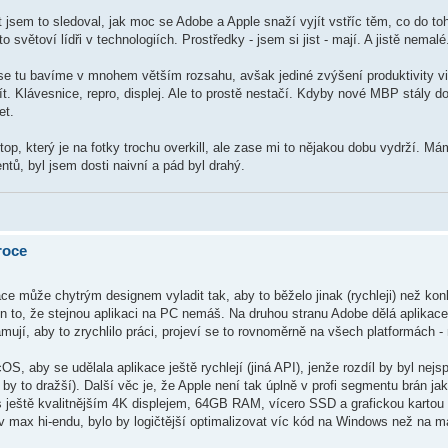
 jsem to sledoval, jak moc se Adobe a Apple snaží vyjít vstříc těm, co do toho
 to světoví lídři v technologiích. Prostředky - jsem si jist - mají. A jistě nem
se tu bavíme v mnohem větším rozsahu, avšak jediné zvýšení produktivity v
jít. Klávesnice, repro, displej. Ale to prostě nestačí. Kdyby nové MBP stály d
et.
op, který je na fotky trochu overkill, ale zase mi to nějakou dobu vydrží. M
ů, byl jsem dosti naivní a pád byl drahý.
roce
kace může chytrým designem vyladit tak, aby to běželo jinak (rychleji) než ko
jen to, že stejnou aplikaci na PC nemáš. Na druhou stranu Adobe dělá aplikac
jí, aby to zrychlilo práci, projeví se to rovnoměrně na všech platformách - 
, aby se udělala aplikace ještě rychlejí (jiná API), jenže rozdíl by byl nejsp
by to dražší). Další věc je, že Apple není tak úplně v profi segmentu brán ja
s ještě kvalitnějším 4K displejem, 64GB RAM, vícero SSD a grafickou karto
v max hi-endu, bylo by logičtější optimalizovat víc kód na Windows než na 