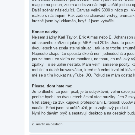
reaguje na posun, zoom a odezva nástrojů. Ještě jednou o
Další scénář následující. Canvas velký 5000 x něco px. V
reakce s nástrojem. Pak začnou clipovací vrstvy, promasko
hrozně jsem byl zklamán, když jí jsem vytvářel.
Konec naivity:
Nejsem žádný Karl Taylor, Erik Almas nebo E. Johansson 
od takového zařízení jako je MBP mid 2015. Jsou to pouz
dvou letech ve zcela stejné situaci, tak je to trochu smutné
Naprosto chápu, že spousta úkonů není jednoduchá a jsou p
pouze tomu, co vidím na monitoru, ne tomu, co má jaký vý
zpátky. To se úplně nestalo. Mám velmi smíšené pocity, kde
mobilní a drahé browsovátko, které má velmi kvalitní kláves
mě se s tím koukat na yTube. JO. Pokud se mám dostat k p
Please, dont hate me:
Je to dlouhé, co jsem psal, je to subjektivní, velmi úzce j
peníze bych i po dvou letech čekal více muziky. Jen 2 r
6 let starej) za 15k kupoval profesionální Elitebook 8560
nadále. Práci jsem si určitě užil, je to zajímavý produkt.
Nyní ho dávám pryč a sestavuji desktop a na cestách bu
ig: martin.na.cestach