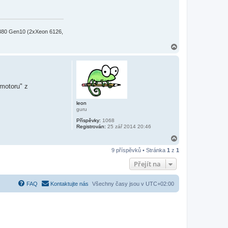
380 Gen10 (2xXeon 6126,
N
a
h
o
r
u
"motoru" z
leon
guru
Příspěvky:
1068
Registrován:
25 zář 2014 20:46
N
a
9 příspěvků • Stránka
1
z
1
h
o
Přejít na
r
u
FAQ
Kontaktujte nás
Všechny časy jsou v
UTC+02:00