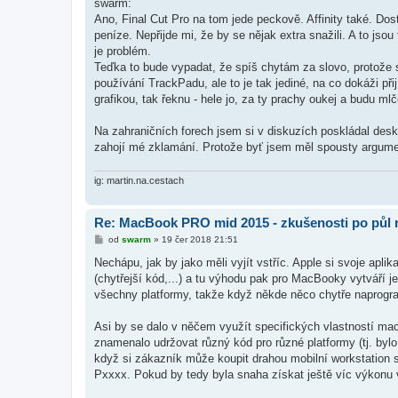
swarm:
Ano, Final Cut Pro na tom jede peckově. Affinity také. Dost
peníze. Nepřijde mi, že by se nějak extra snažili. A to jsou
je problém.
Teďka to bude vypadat, že spíš chytám za slovo, protože 
používání TrackPadu, ale to je tak jediné, na co dokáži při
grafikou, tak řeknu - hele jo, za ty prachy oukej a budu mlč
Na zahraničních forech jsem si v diskuzích poskládal deskt
zahojí mé zklamání. Protože byť jsem měl spousty argument
ig: martin.na.cestach
Re: MacBook PRO mid 2015 - zkušenosti po půl 
P
od
swarm
»
19 čer 2018 21:51
ř
í
Nechápu, jak by jako měli vyjít vstříc. Apple si svoje apli
s
(chytřejší kód,...) a tu výhodu pak pro MacBooky vytváří 
p
ě
všechny platformy, takže když někde něco chytře naprogramu
v
e
k
Asi by se dalo v něčem využít specifických vlastností macOS
znamenalo udržovat různý kód pro různé platformy (tj. bylo 
když si zákazník může koupit drahou mobilní workstation 
Pxxxx. Pokud by tedy byla snaha získat ještě víc výkonu 