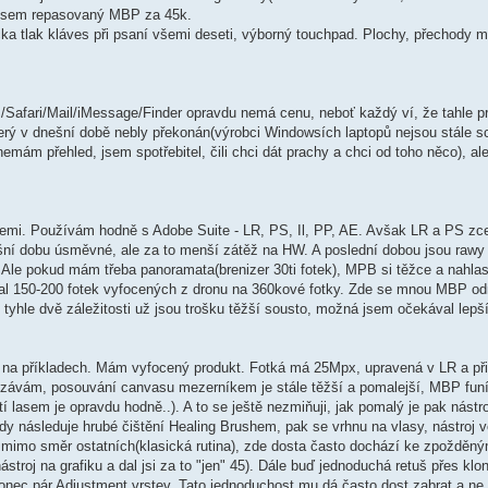
il jsem repasovaný MBP za 45k.
cka tlak kláves při psaní všemi deseti, výborný touchpad. Plochy, přechody 
Safari/Mail/iMessage/Finder opravdu nemá cenu, neboť každý ví, že tahle pr
erý v dnešní době nebly překonán(výrobci Windowsích laptopů nejsou stále sc
emám přehled, jsem spotřebitel, čili chci dát prachy a chci od toho něco), al
afiemi. Používám hodně s Adobe Suite - LR, PS, Il, PP, AE. Avšak LR a PS zc
ní dobu úsměvné, ale za to menší zátěž na HW. A poslední dobou jsou rawy
le pokud mám třeba panoramata(brenizer 30ti fotek), MPB si těžce a nahlas 
ádal 150-200 fotek vyfocených z dronu na 360kové fotky. Zde se mnou MBP od
 tyhle dvě záležitosti už jsou trošku těžší sousto, možná jsem očekával lepš
 na příkladech. Mám vyfocený produkt. Fotká má 25Mpx, upravená v LR a při
řezávám, posouvání canvasu mezerníkem je stále těžší a pomalejší, MBP funí
í lasem je opravdu hodně..). A to se ještě nezmiňuji, jak pomalý je pak nástr
edy následuje hrubé čištění Healing Brushem, pak se vrhnu na vlasy, nástroj 
jsou mimo směr ostatních(klasická rutina), zde dosta často dochází ke zpoždě
 nástroj na grafiku a dal jsi za to "jen" 45). Dále buď jednoduchá retuš přes kl
konec pár Adjustment vrstev. Tato jednoduchost mu dá často dost zabrat a ne