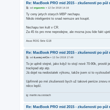
Re: MacBook PRO mid 2015 - zkušenosti po půl 
P
od
orgasmic
»
12 čer 2018 14:16
ř
í
Ty ceny jetych starych MBP nechapu.
s
Nikdo inteligentni to snad nemuze ani koupit.
p
ě
v
Nechapu ten kult v CR.
e
k
Za 45 tis pro mne neprodejne, ale mozna jsou lide fakt ujeti
Asus ROG Strix G18
Re: MacBook PRO mid 2015 - zkušenosti po půl 
P
od
tLustej.miCin
»
12 čer 2018 17:49
ř
í
To je uplně stejné, jako když to stojí nové 70-90k, prostě je
s
trackpad atp atp.
p
ě
Já dojel na nedostatek výkonu, takže jsem si to vyzkouše
v
e
k
Upřímně po mé zkušenosti bych už takové peníze znovu ne
něco lepší.
ig: martin.na.cestach
Re: MacBook PRO mid 2015 - zkušenosti po půl 