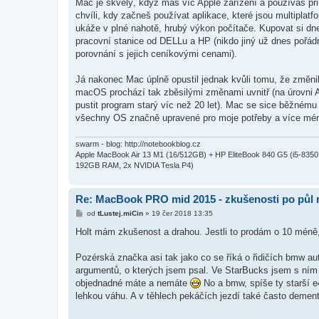
Mac je skvělý, když máš víc Apple zařízení a používáš pr
chvíli, kdy začneš používat aplikace, které jsou multipl
ukáže v plné nahotě, hrubý výkon počítače. Kupovat si dne
pracovní stanice od DELLu a HP (nikdo jiný už dnes pořá
porovnání s jejich ceníkovými cenami).
Já nakonec Mac úplně opustil jednak kvůli tomu, že změnili
macOS prochází tak zběsilými změnami uvnitř (na úrovni AP
pustit program starý víc než 20 let). Mac se sice běžnému 
všechny OS značně upravené pro moje potřeby a více mén
swarm - blog: http://notebookblog.cz
Apple MacBook Air 13 M1 (16/512GB) + HP EliteBook 840 G5 (i5-83
192GB RAM, 2x NVIDIA Tesla P4)
Re: MacBook PRO mid 2015 - zkušenosti po půl 
P
od
tLustej.miCin
»
19 čer 2018 13:35
ř
í
Holt mám zkušenost a drahou. Jestli to prodám o 10 méně,
s
p
ě
Pozérská značka asi tak jako co se říká o řidičích bmw aut
v
argumentů, o kterých jsem psal. Ve StarBucks jsem s ním u
e
k
objednadné máte a nemáte
No a bmw, spíše ty starší e
lehkou váhu. A v těhlech pekáčích jezdí také často dementi