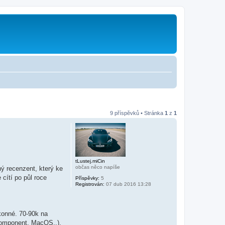
9 příspěvků • Stránka
1
z
1
tLustej.miCin
občas něco napíše
 recenzent, který ke
 cítí po půl roce
Příspěvky:
5
Registrován:
07 dub 2016 13:28
konné. 70-90k na
komponent, MacOS..),