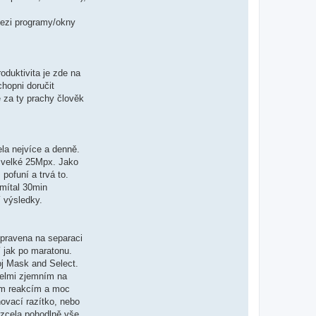
mezi programy/okny
oduktivita je zde na
hopni doručit
e za ty prachy člověk
ela nejvíce a denně.
 velké 25Mpx. Jako
pofuní a trvá to.
mítal 30min
í výsledky.
pravena na separaci
 jak po maratonu.
oj Mask and Select.
velmi zjemním na
ným reakcím a moc
onovací razítko, nebo
 zcela pohodlně vše