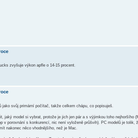
roce
ucks zvyšuje výkon apfle o 14-15 procent.
roce
ů jako svůj primární počítač, takže celkem chápu, co popisuješ.
, jaký model si vybrat, protože je jich jen pár a s výjimkou toho nejhoršího
p v porovnání s konkurencí, nic není vyloženě průšvih). PC modelů je tolik, ž
mít nakonec něco vhodnějšího, než je Mac.