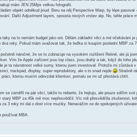
pakuji mám JEN 25Mpx velkou fotografii.
kládám objekt odněkud jinud. Beru na něj Perspective Warp, by lépe pasoval 
vání. Další Adjustment layers, spousta nových vrstev atp. No, tahle práce m
a taky na to nemám budget jako oni. Dělám základní věci a mé očekávání j
e dva roky. Pokud mám uvažovat tak, že teďka si koupím poslední MBP za 7
.
očetně náročné, že se to zobrazuje na vysokém rozlišení Retině, ale já jsem
kon. Vím že Apple zařízení jsou top class, jsou drahý a tak, když do toho j
 je ta návratnost velké sumy, kterou jsem investoval. Protože mi zůstává v o
nici, trackpad, display, super reproduktory, ale o to snad nejde
Strašně rá
ráci, kterou musím odevzdat klientovi, pomalu se mi už přestává chtít.
sem se zaměřil na pár věcí, takže to neberte, že hejtuju, ale pouze sdílím své 
oky starý MBP za 45k mě moc nepřesvědčil. Víc mě přesvědčila zkušenost, k
w a za 3 roky mi dal o dost více muziky. Nenavážím se do spokojených uživat
du používat MBA.