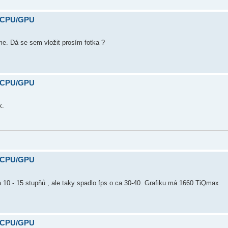
y CPU/GPU
me. Dá se sem vložit prosím fotka ?
y CPU/GPU
k.
y CPU/GPU
 10 - 15 stupňů , ale taky spadlo fps o ca 30-40. Grafiku má 1660 TiQmax
y CPU/GPU