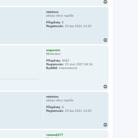
N
a
h
mireksvo
o
občas něco napíše
r
Příspěvky:
8
u
Registrován:
25 led 2021 14:20
N
a
h
orgasmic
o
Moderátor
r
Příspěvky:
9082
u
Registrován:
23 dub 2007 08:54
Bydliště:
International
N
a
h
mireksvo
o
občas něco napíše
r
Příspěvky:
8
u
Registrován:
25 led 2021 14:20
N
a
h
roman2277
o