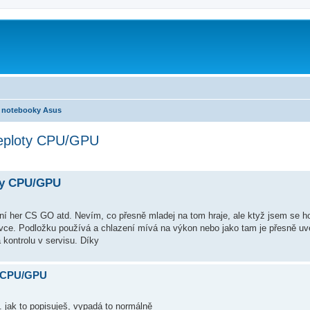
notebooky Asus
eploty CPU/GPU
ty CPU/GPU
í her CS GO atd. Nevím, co přesně mladej na tom hraje, ale ktyž jsem se ho 
tovce. Podložku používá a chlazení mívá na výkon nebo jako tam je přesně 
a kontrolu v servisu. Díky
y CPU/GPU
.. jak to popisuješ, vypadá to normálně