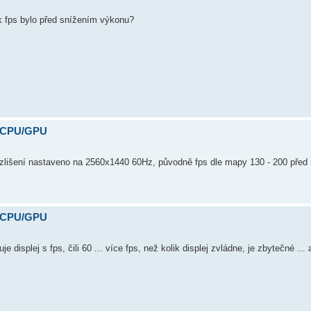
ik fps bylo před snížením výkonu?
y CPU/GPU
rozlišení nastaveno na 2560x1440 60Hz, původně fps dle mapy 130 - 200 pře
y CPU/GPU
splej s fps, čili 60 ... více fps, než kolik displej zvládne, je zbytečné ... a