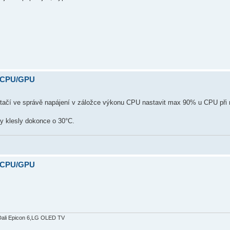
y CPU/GPU
 stačí ve správě napájení v záložce výkonu CPU nastavit max 90% u CPU při n
y klesly dokonce o 30°C.
y CPU/GPU
Dali Epicon 6,LG OLED TV