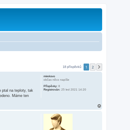
1
2
Další
18 příspěvků
mireksvo
občas něco napíše
Příspěvky:
8
Registrován:
25 led 2021 14:20
ptal na teploty, tak
uvedeno. Máme ten
N
a
h
o
r
u