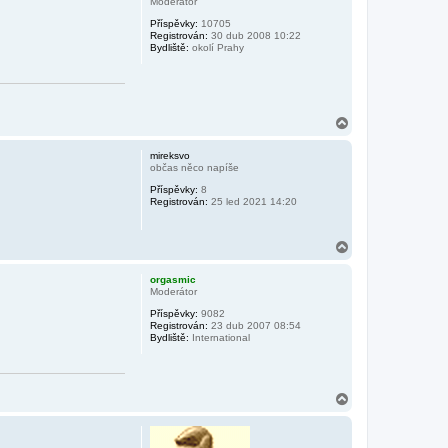
Moderátor
r
Příspěvky:
10705
u
Registrován:
30 dub 2008 10:22
Bydliště:
okolí Prahy
N
a
h
mireksvo
o
občas něco napíše
r
Příspěvky:
8
u
Registrován:
25 led 2021 14:20
N
a
h
orgasmic
o
Moderátor
r
Příspěvky:
9082
u
Registrován:
23 dub 2007 08:54
Bydliště:
International
N
a
h
o