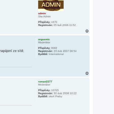
admin
Site Admin
Příspěvky:
1670
Registrován:
05 kvě 2006 11:52
N
a
h
orgasmic
o
Moderátor
r
Příspěvky:
9082
u
apájení ze sítě.
Registrován:
23 dub 2007 08:54
Bydliště:
International
N
a
h
roman2277
o
Moderátor
r
Příspěvky:
10705
u
Registrován:
30 dub 2008 10:22
Bydliště:
okolí Prahy