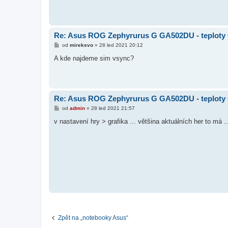
Re: Asus ROG Zephyrurus G GA502DU - teplot
P
od
mireksvo
»
28 led 2021 20:12
ř
í
A kde najdeme sim vsync?
s
p
ě
v
e
k
Re: Asus ROG Zephyrurus G GA502DU - teplot
P
od
admin
»
28 led 2021 21:57
ř
í
v nastavení hry > grafika ... většina aktuálních her to má 
s
p
ě
v
e
k
Zpět na „notebooky Asus“