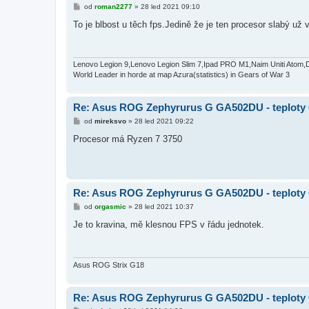
P
od
roman2277
»
28 led 2021 09:10
ř
í
To je blbost u těch fps.Jedině že je ten procesor slabý už 
s
p
ě
v
e
Lenovo Legion 9,Lenovo Legion Slim 7,Ipad PRO M1,Naim Uniti Atom,
k
World Leader in horde at map Azura(statistics) in Gears of War 3
Re: Asus ROG Zephyrurus G GA502DU - teplot
P
od
mireksvo
»
28 led 2021 09:22
ř
í
Procesor má Ryzen 7 3750
s
p
ě
v
e
k
Re: Asus ROG Zephyrurus G GA502DU - teplot
P
od
orgasmic
»
28 led 2021 10:37
ř
í
Je to kravina, mě klesnou FPS v řádu jednotek.
s
p
ě
v
e
Asus ROG Strix G18
k
Re: Asus ROG Zephyrurus G GA502DU - teplot