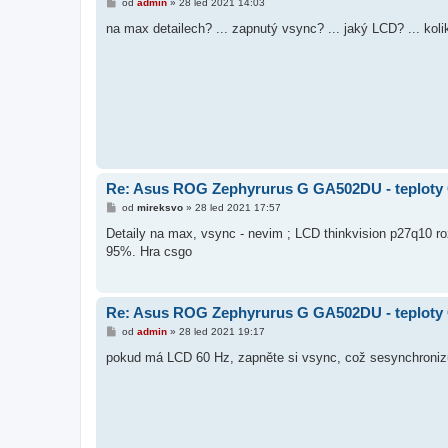
P
od
admin
»
28 led 2021 14:03
ř
í
na max detailech? ... zapnutý vsync? ... jaký LCD? ... kol
s
p
ě
v
e
k
Re: Asus ROG Zephyrurus G GA502DU - teplot
P
od
mireksvo
»
28 led 2021 17:57
ř
í
Detaily na max, vsync - nevim ; LCD thinkvision p27q10 
s
95%. Hra csgo
p
ě
v
e
k
Re: Asus ROG Zephyrurus G GA502DU - teplot
P
od
admin
»
28 led 2021 19:17
ř
í
pokud má LCD 60 Hz, zapněte si vsync, což sesynchronizuje di
s
p
ě
v
e
k