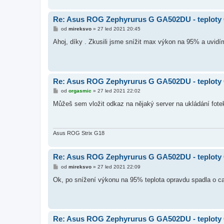
Re: Asus ROG Zephyrurus G GA502DU - teplot
P
od
mireksvo
»
27 led 2021 20:45
ř
í
Ahoj, díky . Zkusili jsme snížit max výkon na 95% a uvidí
s
p
ě
v
e
k
Re: Asus ROG Zephyrurus G GA502DU - teplot
P
od
orgasmic
»
27 led 2021 22:02
ř
í
Můžeš sem vložit odkaz na nějaký server na ukládání fote
s
p
ě
v
e
Asus ROG Strix G18
k
Re: Asus ROG Zephyrurus G GA502DU - teplot
P
od
mireksvo
»
27 led 2021 22:09
ř
í
Ok, po snížení výkonu na 95% teplota opravdu spadla o ca
s
p
ě
v
e
k
Re: Asus ROG Zephyrurus G GA502DU - teplot