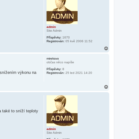
r
u
admin
Site Admin
Příspěvky:
1670
Registrován:
05 kvě 2006 11:52
N
a
h
mireksvo
o
občas něco napíše
r
Příspěvky:
8
u
d snížením výkonu na
Registrován:
25 led 2021 14:20
N
a
h
o
r
u
 také to sníží teploty
admin
Site Admin