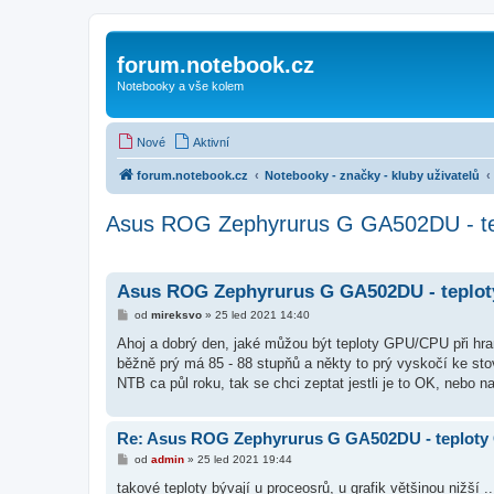
forum.notebook.cz
Notebooky a vše kolem
Nové
Aktivní
forum.notebook.cz
Notebooky - značky - kluby uživatelů
Asus ROG Zephyrurus G GA502DU - t
Asus ROG Zephyrurus G GA502DU - teplo
P
od
mireksvo
»
25 led 2021 14:40
ř
í
Ahoj a dobrý den, jaké můžou být teploty GPU/CPU při hran
s
běžně prý má 85 - 88 stupňů a někty to prý vyskočí ke s
p
ě
NTB ca půl roku, tak se chci zeptat jestli je to OK, nebo n
v
e
k
Re: Asus ROG Zephyrurus G GA502DU - teplot
P
od
admin
»
25 led 2021 19:44
ř
í
takové teploty bývají u proceosrů, u grafik většinou nižší .