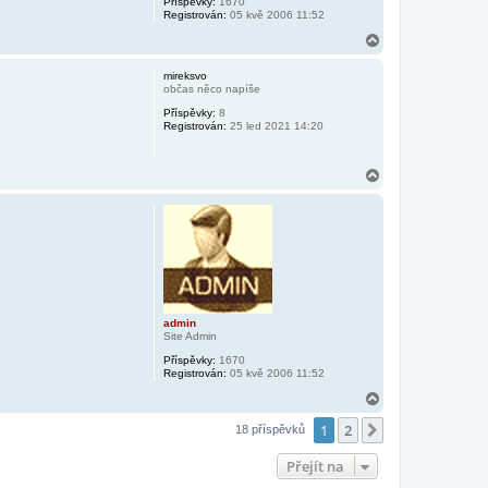
Příspěvky:
1670
Registrován:
05 kvě 2006 11:52
N
a
h
mireksvo
o
občas něco napíše
r
Příspěvky:
8
u
Registrován:
25 led 2021 14:20
N
a
h
o
r
u
admin
Site Admin
Příspěvky:
1670
Registrován:
05 kvě 2006 11:52
N
a
1
2
h
Další
18 příspěvků
o
r
Přejít na
u