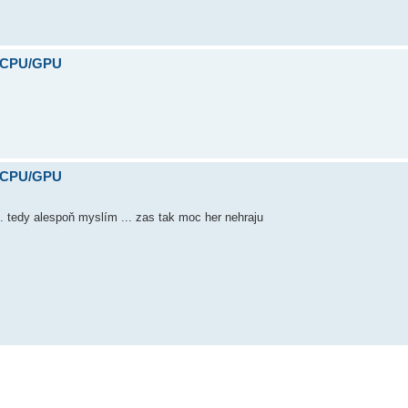
y CPU/GPU
y CPU/GPU
... tedy alespoň myslím ... zas tak moc her nehraju