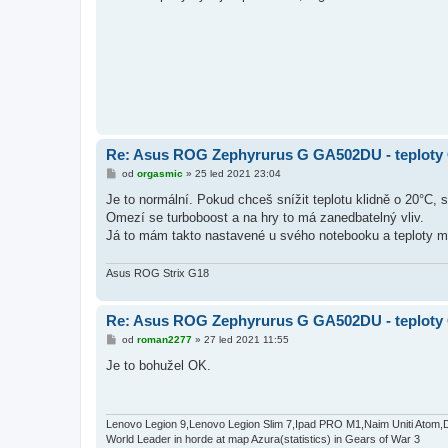
s
p
ě
v
e
k
Re: Asus ROG Zephyrurus G GA502DU - teplot
P
od
orgasmic
»
25 led 2021 23:04
ř
í
Je to normální. Pokud chceš snížit teplotu klidně o 20°C,
s
Omezí se turboboost a na hry to má zanedbatelný vliv.
p
ě
Já to mám takto nastavené u svého notebooku a teploty m
v
e
k
Asus ROG Strix G18
Re: Asus ROG Zephyrurus G GA502DU - teplot
P
od
roman2277
»
27 led 2021 11:55
ř
í
Je to bohužel OK.
s
p
ě
v
e
Lenovo Legion 9,Lenovo Legion Slim 7,Ipad PRO M1,Naim Uniti Atom,
k
World Leader in horde at map Azura(statistics) in Gears of War 3