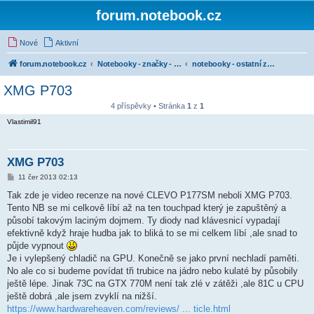
forum.notebook.cz
Nové
Aktivní
forum.notebook.cz
Notebooky - značky - kluby uživatelů
notebooky - ostatní značky
XMG P703
4 příspěvky • Stránka
1
z
1
Vlastimil91
XMG P703
P
11 čer 2013 02:13
ř
í
Tak zde je video recenze na nové CLEVO P177SM neboli XMG P703.
s
Tento NB se mi celkově líbí až na ten touchpad který je zapuštěný a
p
ě
působí takovým laciným dojmem. Ty diody nad klávesnicí vypadají
v
efektivně když hraje hudba jak to bliká to se mi celkem líbí ,ale snad to
e
k
půjde vypnout
Je i vylepšený chladič na GPU. Konečně se jako první nechladí paměti.
No ale co si budeme povídat tři trubice na jádro nebo kulaté by působily
ještě lépe. Jinak 73C na GTX 770M není tak zlé v zátěži ,ale 81C u CPU
ještě dobrá ,ale jsem zvyklí na nižší.
https://www.hardwareheaven.com/reviews/ ... ticle.html