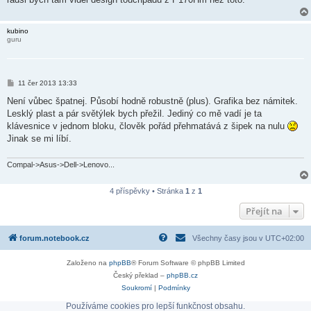
v
e
k
kubino
guru
P
11 čer 2013 13:33
ř
í
Není vůbec špatnej. Působí hodně robustně (plus). Grafika bez námitek.
s
Lesklý plast a pár světýlek bych přežil. Jediný co mě vadí je ta
p
ě
klávesnice v jednom bloku, člověk pořád přehmatává z šipek na nulu
v
Jinak se mi líbí.
e
k
Compal->Asus->Dell->Lenovo...
4 příspěvky • Stránka
1
z
1
Přejít na
forum.notebook.cz
Všechny časy jsou v
UTC+02:00
Založeno na
phpBB
® Forum Software © phpBB Limited
Český překlad –
phpBB.cz
Soukromí
|
Podmínky
Používáme cookies pro lepší funkčnost obsahu.