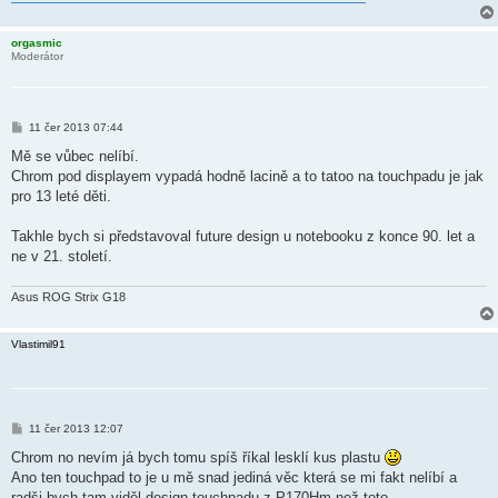
orgasmic
Moderátor
P
11 čer 2013 07:44
ř
í
Mě se vůbec nelíbí.
s
Chrom pod displayem vypadá hodně lacině a to tatoo na touchpadu je jak
p
ě
pro 13 leté děti.
v
e
k
Takhle bych si představoval future design u notebooku z konce 90. let a
ne v 21. století.
Asus ROG Strix G18
Vlastimil91
P
11 čer 2013 12:07
ř
í
Chrom no nevím já bych tomu spíš říkal lesklí kus plastu
s
Ano ten touchpad to je u mě snad jediná věc která se mi fakt nelíbí a
p
ě
radši bych tam viděl design touchpadu z P170Hm než toto.