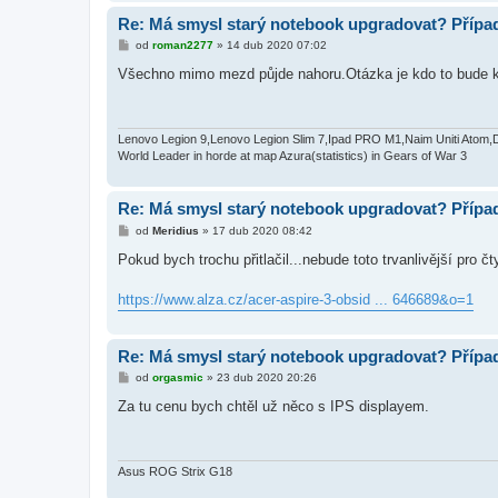
Re: Má smysl starý notebook upgradovat? Přípa
P
od
roman2277
»
14 dub 2020 07:02
ř
í
Všechno mimo mezd půjde nahoru.Otázka je kdo to bude ku
s
p
ě
v
e
Lenovo Legion 9,Lenovo Legion Slim 7,Ipad PRO M1,Naim Uniti Atom,
k
World Leader in horde at map Azura(statistics) in Gears of War 3
Re: Má smysl starý notebook upgradovat? Přípa
P
od
Meridius
»
17 dub 2020 08:42
ř
í
Pokud bych trochu přitlačil...nebude toto trvanlivější pro č
s
p
ě
https://www.alza.cz/acer-aspire-3-obsid ... 646689&o=1
v
e
k
Re: Má smysl starý notebook upgradovat? Přípa
P
od
orgasmic
»
23 dub 2020 20:26
ř
í
Za tu cenu bych chtěl už něco s IPS displayem.
s
p
ě
v
e
Asus ROG Strix G18
k