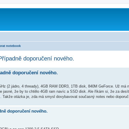
brat notebook
Případně doporučení nového.
padně doporučení nového.
GHz (2 jádro, 4 thready), 4GB RAM DDR3, 1TB disk, 840M GeForce. Už má ně
e jasné, že by to chtělo 4GB ram navíc a SSD disk. Ale říkám si, že za desí
 Takže otázka je, zda má smysl dovybavovat současný notes nebo doporučít
dně doporučení nového.