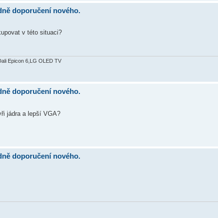
dně doporučení nového.
povat v této situaci?
Dali Epicon 6,LG OLED TV
dně doporučení nového.
tyři jádra a lepší VGA?
dně doporučení nového.