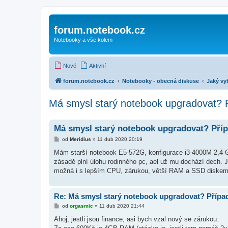
forum.notebook.cz
Notebooky a vše kolem
Nové
Aktivní
forum.notebook.cz
Notebooky - obecná diskuse
Jaký vy
Má smysl starý notebook upgradovat? 
Má smysl starý notebook upgradovat? Pří
P
od
Meridius
»
11 dub 2020 20:19
ř
í
Mám starší notebook E5-572G, konfigurace i3-4000M 2,4 
s
zásadě plní úlohu rodinného pc, ael už mu dochází dech. J
p
ě
možná i s lepším CPU, zárukou, větší RAM a SSD diskem.
v
e
k
Re: Má smysl starý notebook upgradovat? Přípa
P
od
orgasmic
»
11 dub 2020 21:44
ř
í
Ahoj, jestli jsou finance, asi bych vzal nový se zárukou.
s