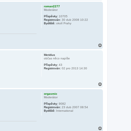
a
h
roman2277
o
Moderátor
r
Příspěvky:
10705
u
Registrován:
30 dub 2008 10:22
Bydliště:
okolí Prahy
N
a
h
Meridius
o
občas něco napíše
r
Příspěvky:
43
u
Registrován:
02 pro 2013 14:30
N
a
h
orgasmic
o
Moderátor
r
Příspěvky:
9082
u
Registrován:
23 dub 2007 08:54
Bydliště:
International
N