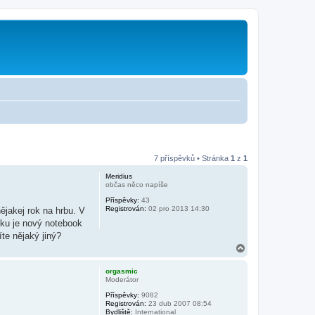
7 příspěvků • Stránka
1
z
1
Meridius
občas něco napíše
Příspěvky:
43
Registrován:
02 pro 2013 14:30
jakej rok na hrbu. V
tku je nový notebook
e nějaký jiný?
N
a
h
orgasmic
o
Moderátor
r
Příspěvky:
9082
u
Registrován:
23 dub 2007 08:54
Bydliště:
International