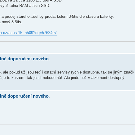
x2GB) a za cca 1200 2.5 SATA SSD.
evyužitelná RAM a asi i SSD.
prodej starého...šel by prodat kolem 3-5tis dle stavu a baterky.
 nový 3-5tis.
lza.cz/asus-15-m509?dq=5763497
dně doporučení nového.
, ale pokud už jsou teď i ostatní servisy rychle dostupné, tak se jiným zna
e to kurzem, tak jestli nebude hůř. Ale jinde než v alze není dostupný.
dně doporučení nového.