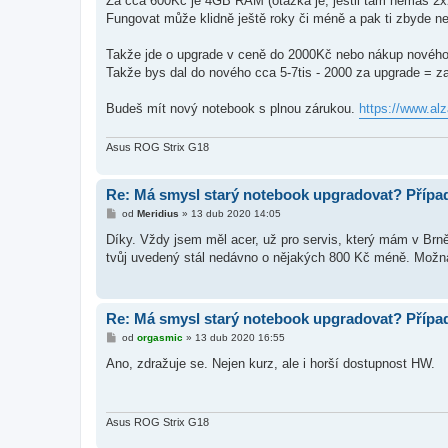
Za cca 600Kč je 4GB RAM (otázka je, jestli tam nemáš 2
p
ě
Fungovat může klidně ještě roky či méně a pak ti zbyde n
v
e
k
Takže jde o upgrade v ceně do 2000Kč nebo nákup nového a 
Takže bys dal do nového cca 5-7tis - 2000 za upgrade = za
Budeš mít nový notebook s plnou zárukou.
https://www.a
Asus ROG Strix G18
Re: Má smysl starý notebook upgradovat? Přípa
P
od
Meridius
»
13 dub 2020 14:05
ř
í
Díky. Vždy jsem měl acer, už pro servis, který mám v Brně
s
tvůj uvedený stál nedávno o nějakých 800 Kč méně. Možná j
p
ě
v
e
k
Re: Má smysl starý notebook upgradovat? Přípa
P
od
orgasmic
»
13 dub 2020 16:55
ř
í
Ano, zdražuje se. Nejen kurz, ale i horší dostupnost HW.
s
p
ě
v
e
Asus ROG Strix G18
k