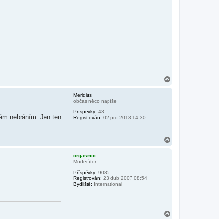
N
a
h
Meridius
o
občas něco napíše
r
Příspěvky:
43
u
čkám nebráním. Jen ten
Registrován:
02 pro 2013 14:30
N
a
h
orgasmic
o
Moderátor
r
Příspěvky:
9082
u
Registrován:
23 dub 2007 08:54
Bydliště:
International
N