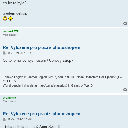
co by to bylo?
predem dekuji.
roman2277
Moderátor
Re: Vylozene pro praci s photoshopem
P
11 čer 2020 10:19
ř
í
Co to je nejlevnejší řešení? Cenový strop?
s
p
ě
v
e
Lenovo Legion 9,Lenovo Legion Slim 7,Ipad PRO M1,Naim Uniti Atom,Dali Epicon 6,LG
k
OLED TV
World Leader in horde at map Azura(statistics) in Gears of War 3
orgasmic
Moderátor
Re: Vylozene pro praci s photoshopem
P
11 čer 2020 13:46
ř
í
Třeba dokola omílaný Acer Swift 3.