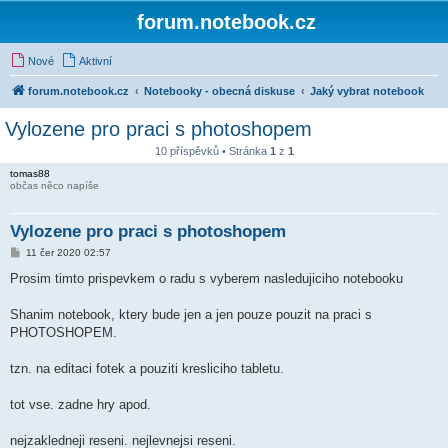
forum.notebook.cz
Nové
Aktivní
forum.notebook.cz
Notebooky - obecná diskuse
Jaký vybrat notebook
Vylozene pro praci s photoshopem
10 příspěvků • Stránka
1
z
1
tomas88
občas něco napíše
Vylozene pro praci s photoshopem
P
11 čer 2020 02:57
ř
í
Prosim timto prispevkem o radu s vyberem nasledujiciho notebooku
s
p
ě
Shanim notebook, ktery bude jen a jen pouze pouzit na praci s
v
PHOTOSHOPEM.
e
k
tzn. na editaci fotek a pouziti kresliciho tabletu.
tot vse. zadne hry apod.
nejzakledneji reseni. nejlevnejsi reseni.