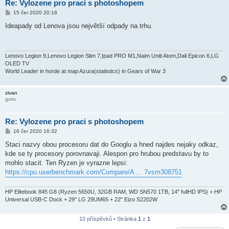
Re: Vylozene pro praci s photoshopem
P
15 čer 2020 20:18
ř
í
Ideapady od Lenova jsou největší odpady na trhu.
s
p
ě
v
e
Lenovo Legion 9,Lenovo Legion Slim 7,Ipad PRO M1,Naim Uniti Atom,Dali Epicon 6,LG
k
OLED TV
World Leader in horde at map Azura(statistics) in Gears of War 3
zivan
guru
Re: Vylozene pro praci s photoshopem
P
16 čer 2020 16:32
ř
í
Staci nazvy obou procesoru dat do Googlu a hned najdes nejaky odkaz,
s
kde se ty procesory porovnavaji. Alespon pro hrubou predstavu by to
p
ě
mohlo stacit. Ten Ryzen je vyrazne lepsi:
v
https://cpu.userbenchmark.com/Compare/A ... 7vsm308751
e
k
HP Elitebook 845 G8 (Ryzen 5650U, 32GB RAM, WD SN570 1TB, 14" fullHD IPS) + HP
Universal USB-C Dock + 29" LG 29UM65 + 22" Eizo S2202W
10 příspěvků • Stránka
1
z
1