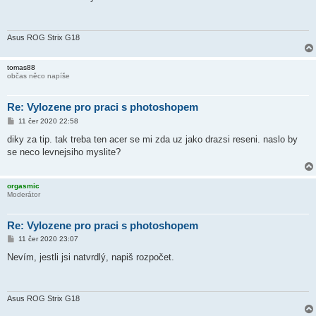
s
p
ě
v
e
Asus ROG Strix G18
k
tomas88
občas něco napíše
Re: Vylozene pro praci s photoshopem
P
11 čer 2020 22:58
ř
í
diky za tip. tak treba ten acer se mi zda uz jako drazsi reseni. naslo by
s
se neco levnejsiho myslite?
p
ě
v
e
orgasmic
k
Moderátor
Re: Vylozene pro praci s photoshopem
P
11 čer 2020 23:07
ř
í
Nevím, jestli jsi natvrdlý, napiš rozpočet.
s
p
ě
v
e
Asus ROG Strix G18
k