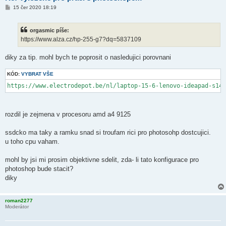
P
15 čer 2020 18:19
ř
í
s
orgasmic píše:
p
ě
https://www.alza.cz/hp-255-g7?dq=5837109
v
e
k
diky za tip. mohl bych te poprosit o nasledujici porovnani
KÓD:
VYBRAT VŠE
https://www.electrodepot.be/nl/laptop-15-6-lenovo-ideapad-s145
rozdil je zejmena v procesoru amd a4 9125
ssdcko ma taky a ramku snad si troufam rici pro photosohp dostcujici.
u toho cpu vaham.
mohl by jsi mi prosim objektivne sdelit, zda- li tato konfigurace pro
photoshop bude stacit?
diky
roman2277
Moderátor