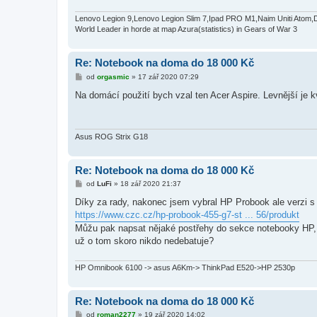
ě
v
e
Lenovo Legion 9,Lenovo Legion Slim 7,Ipad PRO M1,Naim Uniti Atom,
k
World Leader in horde at map Azura(statistics) in Gears of War 3
Re: Notebook na doma do 18 000 Kč
P
od
orgasmic
»
17 zář 2020 07:29
ř
í
Na domácí použití bych vzal ten Acer Aspire. Levnější je 
s
p
ě
v
e
Asus ROG Strix G18
k
Re: Notebook na doma do 18 000 Kč
P
od
LuFi
»
18 zář 2020 21:37
ř
í
Díky za rady, nakonec jsem vybral HP Probook ale verzi 
s
https://www.czc.cz/hp-probook-455-g7-st ... 56/produkt
p
ě
Můžu pak napsat nějaké postřehy do sekce notebooky HP, 
v
už o tom skoro nikdo nedebatuje?
e
k
HP Omnibook 6100 -> asus A6Km-> ThinkPad E520->HP 2530p
Re: Notebook na doma do 18 000 Kč
P
od
roman2277
»
19 zář 2020 14:02