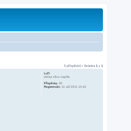
5 příspěvků • Stránka
1
z
1
LuFi
občas něco napíše
Příspěvky:
30
Registrován:
11 zář 2011 10:42