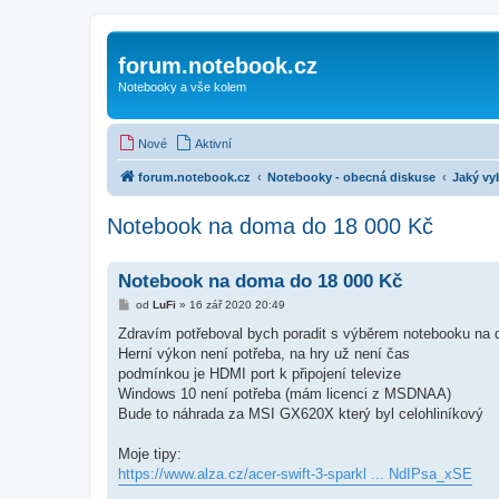
forum.notebook.cz
Notebooky a vše kolem
Nové
Aktivní
forum.notebook.cz
Notebooky - obecná diskuse
Jaký vy
Notebook na doma do 18 000 Kč
Notebook na doma do 18 000 Kč
P
od
LuFi
»
16 zář 2020 20:49
ř
í
Zdravím potřeboval bych poradit s výběrem notebooku na do
s
Herní výkon není potřeba, na hry už není čas
p
ě
podmínkou je HDMI port k připojení televize
v
Windows 10 není potřeba (mám licenci z MSDNAA)
e
k
Bude to náhrada za MSI GX620X který byl celohliníkový
Moje tipy:
https://www.alza.cz/acer-swift-3-sparkl ... NdIPsa_xSE