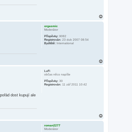
N
a
h
orgasmic
o
Moderátor
r
Příspěvky:
9082
u
Registrován:
23 dub 2007 08:54
Bydliště:
International
N
a
h
LuFi
o
občas něco napíše
r
Příspěvky:
30
u
Registrován:
11 zář 2011 10:42
ořád dost kupují ale
N
a
h
roman2277
o
Moderátor
r