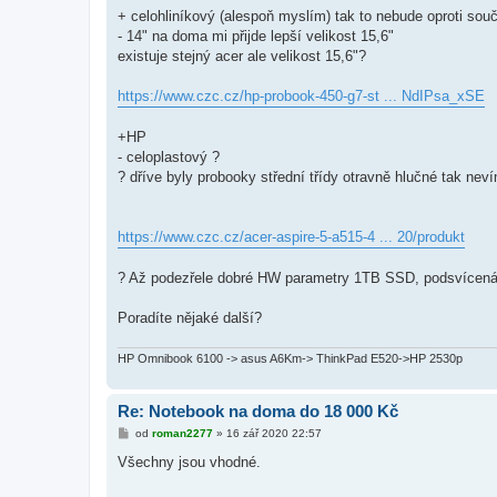
+ celohliníkový (alespoň myslím) tak to nebude oproti so
- 14" na doma mi přijde lepší velikost 15,6"
existuje stejný acer ale velikost 15,6"?
https://www.czc.cz/hp-probook-450-g7-st ... NdIPsa_xSE
+HP
- celoplastový ?
? dříve byly probooky střední třídy otravně hlučné tak nev
https://www.czc.cz/acer-aspire-5-a515-4 ... 20/produkt
? Až podezřele dobré HW parametry 1TB SSD, podsvícená 
Poradíte nějaké další?
HP Omnibook 6100 -> asus A6Km-> ThinkPad E520->HP 2530p
Re: Notebook na doma do 18 000 Kč
P
od
roman2277
»
16 zář 2020 22:57
ř
í
Všechny jsou vhodné.
s
p