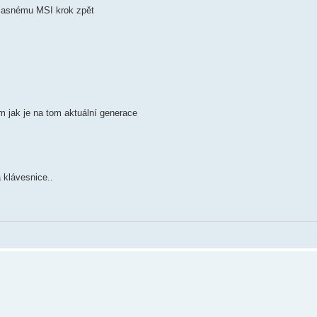
učasnému MSI krok zpět
ím jak je na tom aktuální generace
klávesnice..