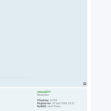
N
a
h
roman2277
o
Moderátor
r
Příspěvky:
10705
u
Registrován:
30 dub 2008 10:22
Bydliště:
okolí Prahy