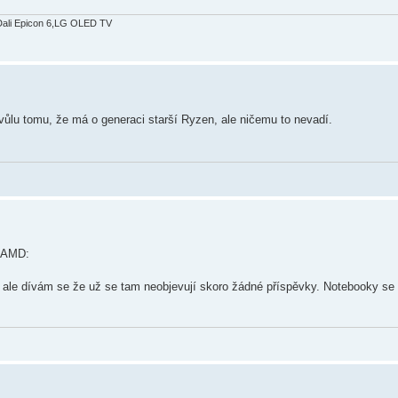
Dali Epicon 6,LG OLED TV
kvůlu tomu, že má o generaci starší Ryzen, ale ničemu to nevadí.
s AMD:
ale dívám se že už se tam neobjevují skoro žádné příspěvky. Notebooky se p