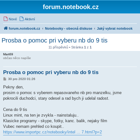
forum.notebook.cz
Nové
Aktivní
forum.notebook.cz
Notebooky - obecná diskuse
Jaký vybrat notebook
Prosba o pomoc pri vyberu nb do 9 tis
11 příspěvků • Stránka
1
z
1
Mart69
občas něco napíše
Prosba o pomoc pri vyberu nb do 9 tis
P
30 pro 2020 01:26
ř
í
Pekny den,
s
prosim o pomoc s vyberem repasovaneho nb pro manzelku, jsme
p
ě
pokrocili duchodci, stary odesel a rad bych ji udelal radost.
v
e
k
Cena do 9 tis
Linux mint, na ten je zvykla - nainstaluju..
Klasicke programy - skype, fotky, kanc. balik, nejaky film
Vubec nemam prehled co koupit..
https://www.importpc.cz/notebooky/intel ... 7.html?p=2