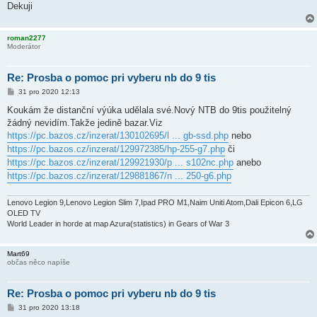
ě
Dekuji
v
e
k
roman2277
Moderátor
Re: Prosba o pomoc pri vyberu nb do 9 tis
P
31 pro 2020 12:13
ř
í
Koukám že distanční výúka udělala své.Nový NTB do 9tis použitelný
s
žádný nevidím.Takže jedině bazar.Viz
p
ě
https://pc.bazos.cz/inzerat/130102695/l ... gb-ssd.php
nebo
v
https://pc.bazos.cz/inzerat/129972385/hp-255-g7.php
či
e
k
https://pc.bazos.cz/inzerat/129921930/p ... s102nc.php
anebo
https://pc.bazos.cz/inzerat/129881867/n ... 250-g6.php
Lenovo Legion 9,Lenovo Legion Slim 7,Ipad PRO M1,Naim Uniti Atom,Dali Epicon 6,LG
OLED TV
World Leader in horde at map Azura(statistics) in Gears of War 3
Mart69
občas něco napíše
Re: Prosba o pomoc pri vyberu nb do 9 tis
P
31 pro 2020 13:18
ř