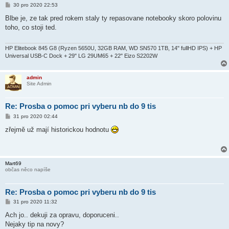
P
30 pro 2020 22:53
ř
í
Blbe je, ze tak pred rokem staly ty repasovane notebooky skoro polovinu
s
toho, co stoji ted.
p
ě
v
e
HP Elitebook 845 G8 (Ryzen 5650U, 32GB RAM, WD SN570 1TB, 14" fullHD IPS) + HP
k
Universal USB-C Dock + 29" LG 29UM65 + 22" Eizo S2202W
admin
Site Admin
Re: Prosba o pomoc pri vyberu nb do 9 tis
P
31 pro 2020 02:44
ř
í
zřejmě už mají historickou hodnotu
s
p
ě
v
e
Mart69
k
občas něco napíše
Re: Prosba o pomoc pri vyberu nb do 9 tis
P
31 pro 2020 11:32
ř
í
Ach jo.. dekuji za opravu, doporuceni..
s
Nejaky tip na novy?
p