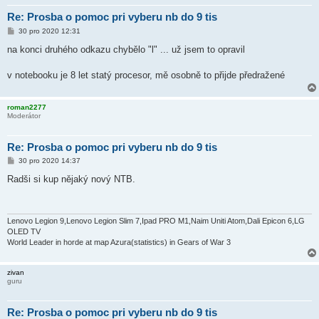
Re: Prosba o pomoc pri vyberu nb do 9 tis
P
30 pro 2020 12:31
ř
í
na konci druhého odkazu chybělo "l" ... už jsem to opravil
s
p
ě
v notebooku je 8 let statý procesor, mě osobně to přijde předražené
v
e
k
roman2277
Moderátor
Re: Prosba o pomoc pri vyberu nb do 9 tis
P
30 pro 2020 14:37
ř
í
Radši si kup nějaký nový NTB.
s
p
ě
v
e
Lenovo Legion 9,Lenovo Legion Slim 7,Ipad PRO M1,Naim Uniti Atom,Dali Epicon 6,LG
k
OLED TV
World Leader in horde at map Azura(statistics) in Gears of War 3
zivan
guru
Re: Prosba o pomoc pri vyberu nb do 9 tis