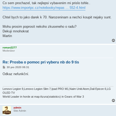
Co sem prochazel, tak nejlepsi vybavenim mi prislo tohle..
https://www.importpc.cz/notebooky/repas ... 552-4.html
Chtel bych to jako darek k 70. Narozeninam a nechci koupit nejaky sunt.
Mohu prosim poprosit nekoho zkuseneho o radu?
Dekuji mnohokrat
Martin
roman2277
Moderátor
Re: Prosba o pomoc pri vyberu nb do 9 tis
P
30 pro 2020 06:31
ř
í
Odkaz nefunkční.
s
p
ě
v
e
Lenovo Legion 9,Lenovo Legion Slim 7,Ipad PRO M1,Naim Uniti Atom,Dali Epicon 6,LG
k
OLED TV
World Leader in horde at map Azura(statistics) in Gears of War 3
admin
Site Admin