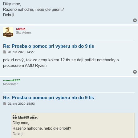
í
Diky moc,
s
Razeno nahodne, nebo dle priorit?
p
ě
Dekuji
v
e
k
admin
Site Admin
Re: Prosba o pomoc pri vyberu nb do 9 tis
P
31 pro 2020 14:27
ř
í
pokud nový, tak za ceny kolem 12 tis se dají pořídit notebooky s
s
procesorem AMD Ryzen
p
ě
v
e
roman2277
k
Moderátor
Re: Prosba o pomoc pri vyberu nb do 9 tis
P
31 pro 2020 15:03
ř
í
s
Mart69 píše:
p
ě
Diky moc,
v
Razeno nahodne, nebo dle priorit?
e
k
Dekuji