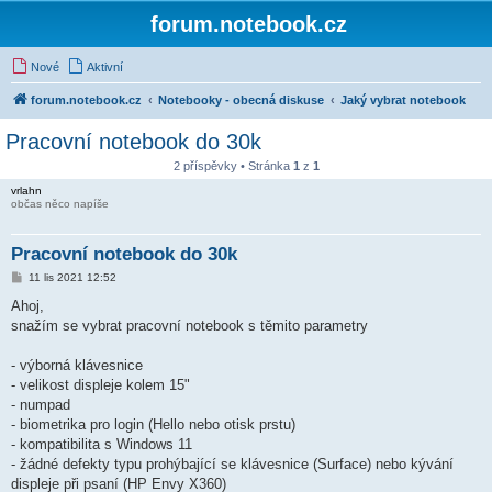
forum.notebook.cz
Nové
Aktivní
forum.notebook.cz
Notebooky - obecná diskuse
Jaký vybrat notebook
Pracovní notebook do 30k
2 příspěvky • Stránka
1
z
1
vrlahn
občas něco napíše
Pracovní notebook do 30k
P
11 lis 2021 12:52
ř
í
Ahoj,
s
snažím se vybrat pracovní notebook s těmito parametry
p
ě
v
- výborná klávesnice
e
k
- velikost displeje kolem 15"
- numpad
- biometrika pro login (Hello nebo otisk prstu)
- kompatibilita s Windows 11
- žádné defekty typu prohýbající se klávesnice (Surface) nebo kývání
displeje při psaní (HP Envy X360)