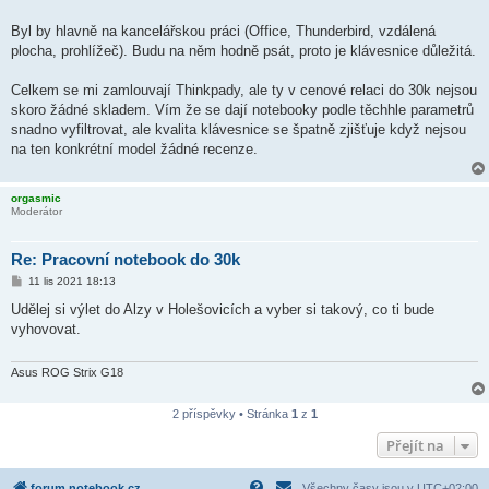
Byl by hlavně na kancelářskou práci (Office, Thunderbird, vzdálená
plocha, prohlížeč). Budu na něm hodně psát, proto je klávesnice důležitá.
Celkem se mi zamlouvají Thinkpady, ale ty v cenové relaci do 30k nejsou
skoro žádné skladem. Vím že se dají notebooky podle těchhle parametrů
snadno vyfiltrovat, ale kvalita klávesnice se špatně zjišťuje když nejsou
na ten konkrétní model žádné recenze.
orgasmic
Moderátor
Re: Pracovní notebook do 30k
P
11 lis 2021 18:13
ř
í
Udělej si výlet do Alzy v Holešovicích a vyber si takový, co ti bude
s
vyhovovat.
p
ě
v
e
Asus ROG Strix G18
k
2 příspěvky • Stránka
1
z
1
Přejít na
forum.notebook.cz
Všechny časy jsou v
UTC+02:00