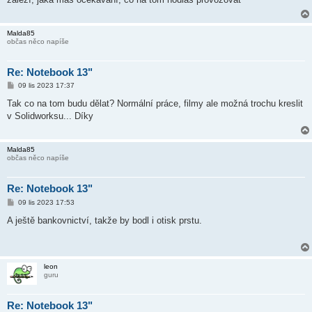
p
ě
v
e
Malda85
k
občas něco napíše
Re: Notebook 13"
P
09 lis 2023 17:37
ř
í
Tak co na tom budu dělat? Normální práce, filmy ale možná trochu kreslit
s
v Solidworksu... Díky
p
ě
v
e
Malda85
k
občas něco napíše
Re: Notebook 13"
P
09 lis 2023 17:53
ř
í
A ještě bankovnictví, takže by bodl i otisk prstu.
s
p
ě
v
e
leon
k
guru
Re: Notebook 13"