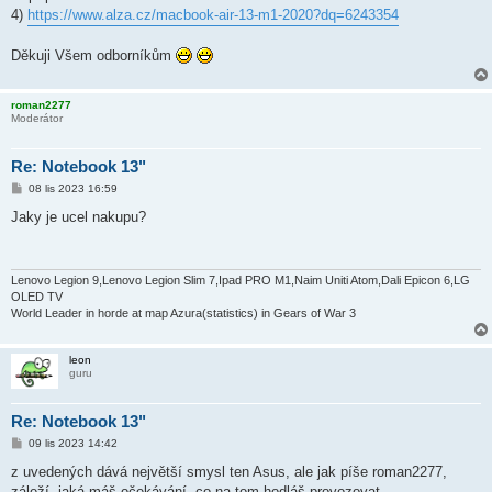
4)
https://www.alza.cz/macbook-air-13-m1-2020?dq=6243354
Děkuji Všem odborníkům
roman2277
Moderátor
Re: Notebook 13"
P
08 lis 2023 16:59
ř
í
Jaky je ucel nakupu?
s
p
ě
v
e
Lenovo Legion 9,Lenovo Legion Slim 7,Ipad PRO M1,Naim Uniti Atom,Dali Epicon 6,LG
k
OLED TV
World Leader in horde at map Azura(statistics) in Gears of War 3
leon
guru
Re: Notebook 13"
P
09 lis 2023 14:42
ř
í
z uvedených dává největší smysl ten Asus, ale jak píše roman2277,
s
záleží, jaká máš očekávání, co na tom hodláš provozovat