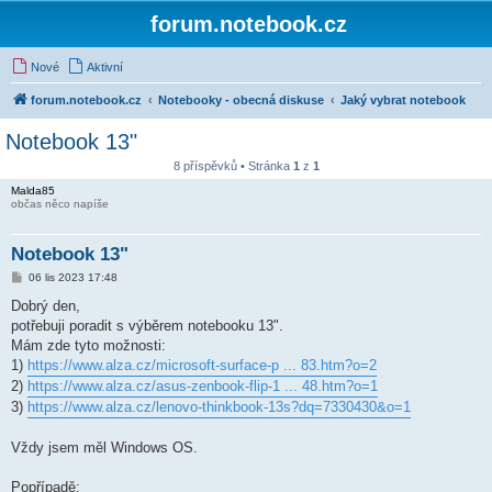
forum.notebook.cz
Nové
Aktivní
forum.notebook.cz
Notebooky - obecná diskuse
Jaký vybrat notebook
Notebook 13"
8 příspěvků • Stránka
1
z
1
Malda85
občas něco napíše
Notebook 13"
P
06 lis 2023 17:48
ř
í
Dobrý den,
s
potřebuji poradit s výběrem notebooku 13".
p
ě
Mám zde tyto možnosti:
v
1)
https://www.alza.cz/microsoft-surface-p ... 83.htm?o=2
e
k
2)
https://www.alza.cz/asus-zenbook-flip-1 ... 48.htm?o=1
3)
https://www.alza.cz/lenovo-thinkbook-13s?dq=7330430&o=1
Vždy jsem měl Windows OS.
Popřípadě: