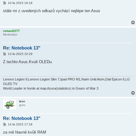
P
10 lis 2023 16:19
ř
í
stále mi z uvedených odkazů vychází nejlépe ten Asus
s
p
ě
v
e
roman2277
k
Moderátor
Re: Notebook 13"
P
13 lis 2023 10:29
ř
í
Z techto Asus.Kvuli OLEDu.
s
p
ě
v
e
Lenovo Legion 9,Lenovo Legion Slim 7,Ipad PRO M1,Naim Uniti Atom,Dali Epicon 6,LG
k
OLED TV
World Leader in horde at map Azura(statistics) in Gears of War 3
leon
guru
Re: Notebook 13"
P
14 lis 2023 17:18
ř
í
za mě hlavně kvůli RAM
s