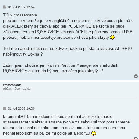
P
31 led 2007 12:54
ř
í
TO > crossetdante
s
problém je v tom že je to v angličtině a nejsem si jistý volbou a jde mě o
p
ě
disk ACER který se chová jako ten PQSERVICE ale určitě se bude
v
zálohovat jen ten PQSERVICE ten disk ACER je připojený pomocí USB
e
k
protože jinak ani nenabootuje protože se chová jako skrytý
Teď mě napadla možnost co když zmáčknu při startu klávesu ALT+F10
naběhnout ty wokna ?
Zatím jsem zkoušel jen Ranish Partition Manager ale v infu disk
PQSERVICE ani ten druhý není označen jako skrytý :-/
crossetdante
občas něco napíše
P
31 led 2007 19:30
ř
í
k tomu alt+f10 mne odporucili ked som mal acer ze to musis
s
stlaaaaaaacat velakrat a strasne rychle za sebou pri tom post screene
p
ě
ale mne to nenabehlo ako som sa snazil nic z toho potom som toho
v
nechal lebo som sa bal ze mi odide alt alebo f10
e
k