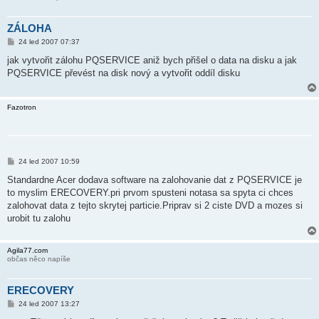
ZÁLOHA
P
24 led 2007 07:37
ř
í
jak vytvořit zálohu PQSERVICE aniž bych přišel o data na disku a jak
s
PQSERVICE převést na disk nový a vytvořit oddíl disku
p
ě
v
e
Fazotron
k
P
24 led 2007 10:59
ř
í
Standardne Acer dodava software na zalohovanie dat z PQSERVICE je
s
to myslim ERECOVERY.pri prvom spusteni notasa sa spyta ci chces
p
ě
zalohovat data z tejto skrytej particie.Priprav si 2 ciste DVD a mozes si
v
urobit tu zalohu
e
k
Agila77.com
občas něco napíše
ERECOVERY
P
24 led 2007 13:27
ř