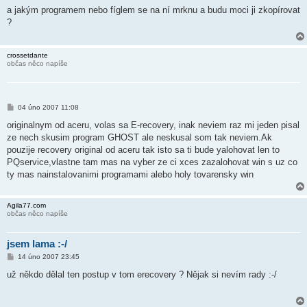
í
a jakým programem nebo fíglem se na ní mrknu a budu moci ji zkopírovat
s
?
p
ě
v
e
crossetdante
k
občas něco napíše
P
04 úno 2007 11:08
ř
í
originalnym od aceru, volas sa E-recovery, inak neviem raz mi jeden pisal
s
ze nech skusim program GHOST ale neskusal som tak neviem.Ak
p
ě
pouzije recovery original od aceru tak isto sa ti bude yalohovat len to
v
PQservice,vlastne tam mas na vyber ze ci xces zazalohovat win s uz co
e
k
ty mas nainstalovanimi programami alebo holy tovarensky win
Agila77.com
občas něco napíše
jsem lama :-/
P
14 úno 2007 23:45
ř
í
už někdo dělal ten postup v tom erecovery ? Nějak si nevím rady :-/
s
p
ě
v