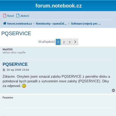
forum.notebook.cz
Nové
Aktivní
forum.notebook.cz
Notebooky - operační systémy a software
Software (nejen) pro notebooky
PQSERVICE
1
2
3
Další
34 příspěvků
Msi4500
občas něco napíše
PQSERVICE
P
30 srp 2006 15:04
ř
í
Zdravim. Omylem jsem smazal zalohu PQSERVICE z pevného disku a
s
potreboval bych poradit s vytvorenim nove zalohy (PQSERVICE). Diky
p
ě
za odpoved.
v
e
k
Fazotron