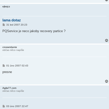
ejkejcz
lama dotaz
P
31 led 2007 20:23
ř
í
PQService je neco jakoby recovery partice ?
s
p
ě
v
e
crossetdante
k
občas něco napíše
P
01 úno 2007 02:43
ř
í
presne
s
p
ě
v
e
Agila77.com
k
občas něco napíše
P
03 úno 2007 22:47
ř