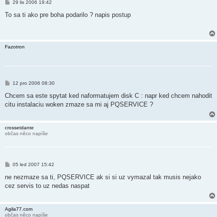
P
29 lis 2006 19:42
ř
í
To sa ti ako pre boha podarilo ? napis postup
s
p
ě
v
e
Fazotron
k
P
12 pro 2006 08:30
ř
í
Chcem sa este spytat ked naformatujem disk C : napr ked chcem nahodit
s
citu instalaciu woken zmaze sa mi aj PQSERVICE ?
p
ě
v
e
crossetdante
k
občas něco napíše
P
05 led 2007 15:42
ř
í
ne nezmaze sa ti, PQSERVICE ak si si uz vymazal tak musis nejako
s
cez servis to uz nedas naspat
p
ě
v
e
Agila77.com
k
občas něco napíše