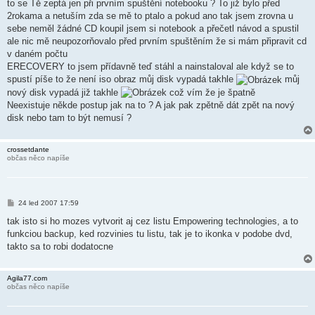
í
to se Tě zeptá jen při prvním spuštění notebooku ? To již bylo před
s
2rokama a netuším zda se mě to ptalo a pokud ano tak jsem zrovna u
p
ě
sebe neměl žádné CD koupil jsem si notebook a přečetl návod a spustil
v
ale nic mě neupozorňovalo před prvním spuštěním že si mám připravit cd
e
k
v daném počtu
ERECOVERY to jsem přídavně teď stáhl a nainstaloval ale když se to
spustí píše to že není iso obraz můj disk vypadá takhle
můj
nový disk vypadá již takhle
což vím že je špatně
Neexistuje někde postup jak na to ? A jak pak zpětně dát zpět na nový
disk nebo tam to být nemusí ?
crossetdante
občas něco napíše
P
24 led 2007 17:59
ř
í
tak isto si ho mozes vytvorit aj cez listu Empowering technologies, a to
s
funkciou backup, ked rozvinies tu listu, tak je to ikonka v podobe dvd,
p
ě
takto sa to robi dodatocne
v
e
k
Agila77.com
občas něco napíše