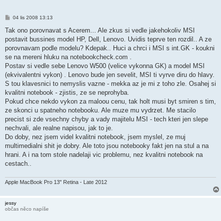
P
04 lis 2008 13:13
ř
í
Tak ono porovnavat s Acerem... Ale zkus si vedle jakehokoliv MSI
s
postavit bussines model HP, Dell, Lenovo. Uvidis teprve ten rozdil.. A ze
p
ě
porovnavam podle modelu? Kdepak.. Huci a chrci i MSI s int.GK - koukni
v
se na mereni hluku na notebookcheck.com .
e
k
Postav si vedle sebe Lenovo W500 (velice vykonna GK) a model MSI
(ekvivalentni vykon) . Lenovo bude jen sevelit, MSI ti vyrve diru do hlavy.
S tou klavesnici to nemyslis vazne - mekka az je mi z toho zle. Osahej si
kvalitni notebook - zjistis, ze se neprohyba.
Pokud chce nekdo vykon za maloou cenu, tak holt musi byt smiren s tim,
ze skonci u spatneho notebooku. Ale muze mu vydrzet. Me stacilo
precist si zde vsechny chyby a vady majitelu MSI - tech kteri jen slepe
nechvali, ale realne napisou, jak to je.
Do doby, nez jsem videl kvalitni notebook, jsem myslel, ze muj
multimedialni shit je dobry. Ale toto jsou notebooky fakt jen na stul a na
hrani. A i na tom stole nadelaji vic problemu, nez kvalitni notebook na
cestach..
Apple MacBook Pro 13" Retina - Late 2012
jessy
občas něco napíše