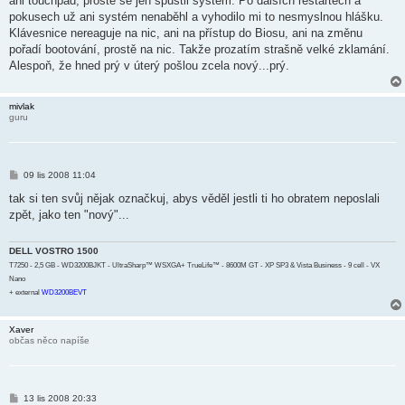
ani touchpad, prostě se jen spustil system. Po dalších restartech a
pokusech už ani systém nenaběhl a vyhodilo mi to nesmyslnou hlášku.
Klávesnice nereaguje na nic, ani na přístup do Biosu, ani na změnu
pořadí bootování, prostě na nic. Takže prozatím strašně velké zklamání.
Alespoň, že hned prý v úterý pošlou zcela nový...prý.
mivlak
guru
P
09 lis 2008 11:04
ř
í
tak si ten svůj nějak označkuj, abys věděl jestli ti ho obratem neposlali
s
zpět, jako ten "nový"...
p
ě
v
e
DELL VOSTRO 1500
k
T7250 - 2,5 GB - WD3200BJKT - UltraSharp™ WSXGA+ TrueLife™ - 8600M GT - XP SP3 & Vista Business - 9 cell - VX
Nano
+ external
WD3200BEVT
Xaver
občas něco napíše
P
13 lis 2008 20:33