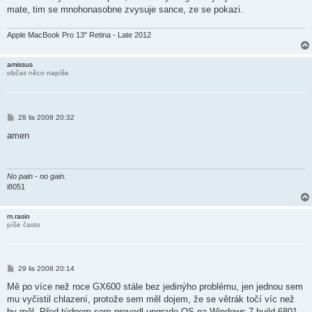
mate, tim se mnohonasobne zvysuje sance, ze se pokazi.
Apple MacBook Pro 13" Retina - Late 2012
amissus
občas něco napíše
P
28 lis 2008 20:32
ř
í
amen
s
p
ě
v
e
No pain - no gain.
k
i8051
m.rasin
píše často
P
29 lis 2008 20:14
ř
í
Mě po více než roce GX600 stále bez jedinýho problému, jen jednou sem
s
mu vyčistil chlazení, protože sem měl dojem, že se větrák točí víc než
p
ě
by měl. Před týdnem sem provedl upgrade OS na Windows 7 build 6801