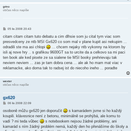
grino
občas něco napíše
P
05 lis 2008 20:43
ř
í
citam citam citam tuto debatu a cim dlhsie som ju cital tym viac som
s
presvedceny ze ntb MSI Gx620 co som mal v plane kupit asi nekupim ...
p
ě
odradili ste ma asi chlopi
... chcem nejaky ntb vykonny na ktorom by
v
isli aj nove hry .. s grafikou 9600GT sa to urcite da a celkovo sa mi paci
e
k
ten book ale ked pisete ze sa sialene tie MSI booky prehrievaju tak
neviem neviem ... zas je tam dobra cena ... ale ak ho mam mat viac v
reklamacke, ako doma tak to radsej ist do niecoho ineho ... poradte
wexter
občas něco napíše
gx620
P
06 lis 2008 22:09
ř
í
osoboně můžu gx620 jen doporučit
s kamarádem jsme si ho každý
s
koupili. klávesnice není z betonu, minimálně se prohýbá, ale komu to
p
ě
vadí ? mi teda vůbec
s notebookem nejsou žádné problémy, ani
v
kamarád s ním žádný problém nemá, každý den ho přenášíme do školy a
e
k