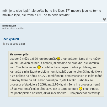
měl, je to sice lepší, ale pořád by to šlo lépe. 17" modely jsou na tom o
malinko lépe, ale třeba s R61 se to nedá srovnat.
iamreddwarf
občas něco napíše
Re: gx620
P
08 lis 2008 13:55
ř
í
s
wexter píše:
p
ě
osoboně můžu gx620 jen doporučit
s kamarádem jsme si ho každý
v
koupili. klávesnice není z betonu, minimálně se prohýbá, ale komu to
e
k
vadí ? mi teda vůbec
s notebookem nejsou žádné problémy, ani
kamarád s ním žádný problém nemá, každý den ho přenášíme do školy
a z5 paříme na něm FarCry 2 téměř na full detaily,Assasin je ještě méně
náročný takže na full. navíc pokud použijete tlačítko Turbo tak se
procesor přetaktuje z 2,2GHz na 2,7GHz, vím žena hry procesor nemá
až tak vliv, jen a´t máte představu jak to turbo funguje
jinak v bosiu
lze pochopitelně nastavit jak až moc tlačítko Turbo procesor přetaktuje.