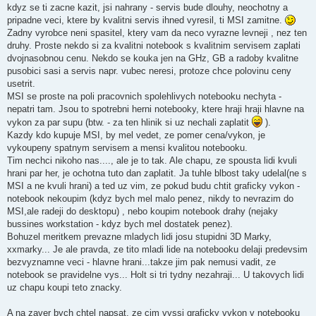
ě
kdyz se ti zacne kazit, jsi nahrany - servis bude dlouhy, neochotny a
v
pripadne veci, ktere by kvalitni servis ihned vyresil, ti MSI zamitne.
e
k
Zadny vyrobce neni spasitel, ktery vam da neco vyrazne levneji , nez ten
druhy. Proste nekdo si za kvalitni notebook s kvalitnim servisem zaplati
dvojnasobnou cenu. Nekdo se kouka jen na GHz, GB a radoby kvalitne
pusobici sasi a servis napr. vubec neresi, protoze chce polovinu ceny
usetrit.
MSI se proste na poli pracovnich spolehlivych notebooku nechyta -
nepatri tam. Jsou to spotrebni herni notebooky, ktere hraji hraji hlavne na
vykon za par supu (btw. - za ten hlinik si uz nechali zaplatit
).
Kazdy kdo kupuje MSI, by mel vedet, ze pomer cena/vykon, je
vykoupeny spatnym servisem a mensi kvalitou notebooku.
Tim nechci nikoho nas...., ale je to tak. Ale chapu, ze spousta lidi kvuli
hrani par her, je ochotna tuto dan zaplatit. Ja tuhle blbost taky udelal(ne s
MSI a ne kvuli hrani) a ted uz vim, ze pokud budu chtit graficky vykon -
notebook nekoupim (kdyz bych mel malo penez, nikdy to nevrazim do
MSI,ale radeji do desktopu) , nebo koupim notebook drahy (nejaky
bussines workstation - kdyz bych mel dostatek penez).
Bohuzel meritkem prevazne mladych lidi josu stupidni 3D Marky,
xxmarky... Je ale pravda, ze tito mladi lide na notebooku delaji predevsim
bezvyznamne veci - hlavne hrani...takze jim pak nemusi vadit, ze
notebook se pravidelne vys... Holt si tri tydny nezahraji... U takovych lidi
uz chapu koupi teto znacky.
A na zaver bych chtel napsat, ze cim vyssi graficky vykon v notebooku