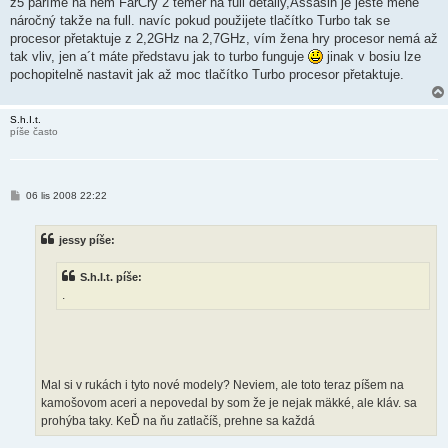
z5 paříme na něm FarCry 2 téměř na full detaily,Assasin je ještě méně
náročný takže na full. navíc pokud použijete tlačítko Turbo tak se
procesor přetaktuje z 2,2GHz na 2,7GHz, vím žena hry procesor nemá až
tak vliv, jen a´t máte představu jak to turbo funguje
jinak v bosiu lze
pochopitelně nastavit jak až moc tlačítko Turbo procesor přetaktuje.
S.h.I.t.
píše často
P
06 lis 2008 22:22
ř
í
s
jessy píše:
p
ě
v
S.h.I.t. píše:
e
k
.
Mal si v rukách i tyto nové modely? Neviem, ale toto teraz píšem na
kamošovom aceri a nepovedal by som že je nejak mäkké, ale kláv. sa
prohýba taky. KeĎ na ňu zatlačíš, prehne sa každá