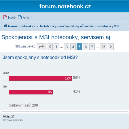
forum.notebook.cz
Nové
Aktivní
forum.notebook.cz
Notebooky - značky - kluby uživatelů
notebooky MSI
Spokojenost s MSI notebooky, servisem aj.
Stránka
5
z
26
1
3
4
5
6
7
26
Předchozí
Další
381 příspěvků
…
…
Jsem spokojeny s notebook od MSI?
ano
59%
124
ne
41%
85
Celkem hlasů:
209
Michal27
zlobivá kočička