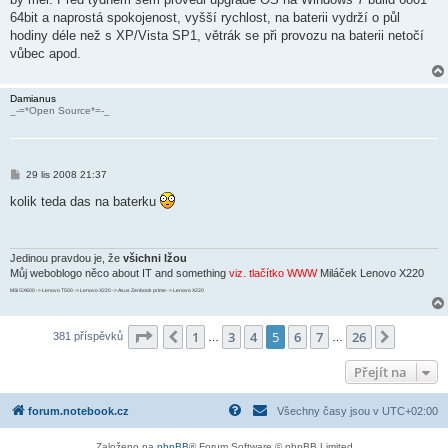
v
64bit a naprostá spokojenost, vyšší rychlost, na baterii vydrží o půl
e
k
hodiny déle než s XP/Vista SP1, větrák se při provozu na baterii netočí
vůbec apod.
Damianus
_-=*Open Source*=-_
P
29 lis 2008 21:37
ř
í
kolik teda das na baterku
s
p
ě
v
e
Jedinou pravdou je, že
všichni lžou
k
Můj weboblogo něco about IT and something
viz. tlačítko WWW
Miláček Lenovo X220
MSI GX600 -> Lenovo T500 -> Lenovo X220 -> Asus Zenbook prime -> Lenovo X220
Stránka
5
z
26
1
3
4
5
6
7
26
Předchozí
Další
381 příspěvků
…
…
Přejít na
forum.notebook.cz
Všechny časy jsou v
UTC+02:00
Založeno na
phpBB
® Forum Software © phpBB Limited