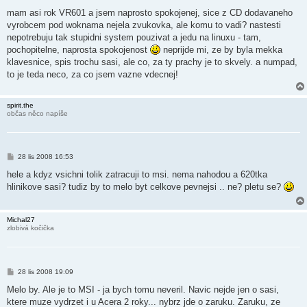
ř
í
mam asi rok VR601 a jsem naprosto spokojenej, sice z CD dodavaneho
s
vyrobcem pod woknama nejela zvukovka, ale komu to vadi? nastesti
p
ě
nepotrebuju tak stupidni system pouzivat a jedu na linuxu - tam,
v
pochopitelne, naprosta spokojenost
neprijde mi, ze by byla mekka
e
k
klavesnice, spis trochu sasi, ale co, za ty prachy je to skvely. a numpad,
to je teda neco, za co jsem vazne vdecnej!
spirit.the
občas něco napíše
P
28 lis 2008 16:53
ř
í
hele a kdyz vsichni tolik zatracuji to msi. nema nahodou a 620tka
s
hlinikove sasi? tudiz by to melo byt celkove pevnejsi .. ne? pletu se?
p
ě
v
e
Michal27
k
zlobivá kočička
P
28 lis 2008 19:09
ř
í
Melo by. Ale je to MSI - ja bych tomu neveril. Navic nejde jen o sasi,
s
ktere muze vydrzet i u Acera 2 roky... nybrz jde o zaruku. Zaruku, ze
p