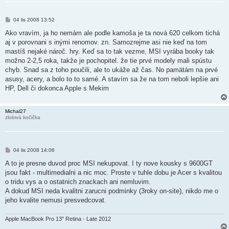
P
04 lis 2008 13:52
ř
í
Ako vravím, ja ho nemám ale podle kamoša je ta nová 620 celkom tichá
s
aj v porovnani s inými renomov. zn. Samozrejme asi nie keď na tom
p
ě
mastíš nejaké nároč. hry. Keď sa to tak vezme, MSI vyrába booky tak
v
možno 2-2,5 roka, takže je pochopitel. že tie prvé modely mali spústu
e
k
chyb. Snad sa z toho poučili, ale to ukáže až čas. No pamätám na prvé
asusy, acery, a bolo to to samé. A stavím sa že na tom neboli lepšie ani
HP, Dell či dokonca Apple s Mekim
Michal27
zlobivá kočička
P
04 lis 2008 14:06
ř
í
A to je presne duvod proc MSI nekupovat. I ty nove kousky s 9600GT
s
jsou fakt - multimedialni a nic moc. Proste v tuhle dobu je Acer s kvalitou
p
ě
o tridu vys a o ostatnich znackach ani nemluvim.
v
A dokud MSI neda kvalitni zarucni podminky (3roky on-site), nikdo me o
e
k
jeho kvalite nemusi presvedcovat.
Apple MacBook Pro 13" Retina - Late 2012