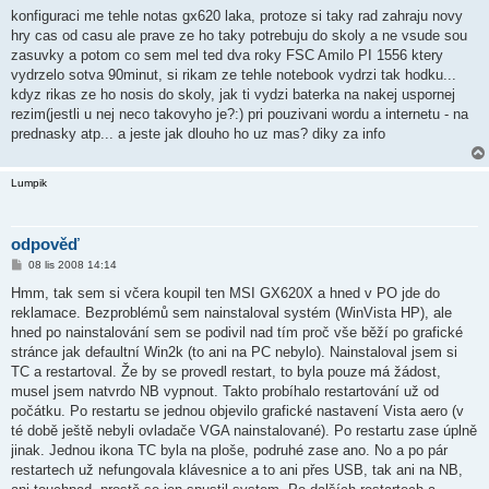
konfiguraci me tehle notas gx620 laka, protoze si taky rad zahraju novy
hry cas od casu ale prave ze ho taky potrebuju do skoly a ne vsude sou
zasuvky a potom co sem mel ted dva roky FSC Amilo PI 1556 ktery
vydrzelo sotva 90minut, si rikam ze tehle notebook vydrzi tak hodku...
kdyz rikas ze ho nosis do skoly, jak ti vydzi baterka na nakej uspornej
rezim(jestli u nej neco takovyho je?:) pri pouzivani wordu a internetu - na
prednasky atp... a jeste jak dlouho ho uz mas? diky za info
Lumpik
odpověď
P
08 lis 2008 14:14
ř
í
Hmm, tak sem si včera koupil ten MSI GX620X a hned v PO jde do
s
reklamace. Bezproblémů sem nainstaloval systém (WinVista HP), ale
p
ě
hned po nainstalování sem se podivil nad tím proč vše běží po grafické
v
stránce jak defaultní Win2k (to ani na PC nebylo). Nainstaloval jsem si
e
k
TC a restartoval. Že by se provedl restart, to byla pouze má žádost,
musel jsem natvrdo NB vypnout. Takto probíhalo restartování už od
počátku. Po restartu se jednou objevilo grafické nastavení Vista aero (v
té době ještě nebyli ovladače VGA nainstalované). Po restartu zase úplně
jinak. Jednou ikona TC byla na ploše, podruhé zase ano. No a po pár
restartech už nefungovala klávesnice a to ani přes USB, tak ani na NB,