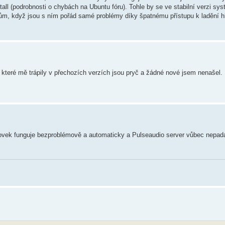
all (podrobnosti o chybách na Ubuntu fóru). Tohle by se ve stabilní verzi sy
, když jsou s ním pořád samé problémy díky špatnému přístupu k ladění h
 které mě trápily v přechozích verzích jsou pryč a žádné nové jsem nenašel.
ovek funguje bezproblémově a automaticky a Pulseaudio server vůbec nepad