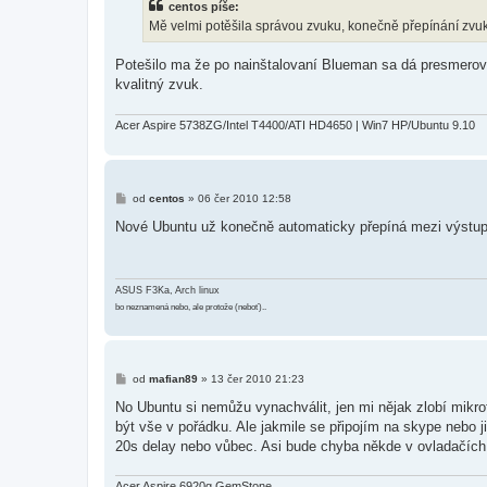
centos píše:
p
ě
Mě velmi potěšila správou zvuku, konečně přepínání zv
v
e
k
Potešilo ma že po nainštalovaní Blueman sa dá presmerova
kvalitný zvuk.
Acer Aspire 5738ZG/Intel T4400/ATI HD4650 | Win7 HP/Ubuntu 9.10
P
od
centos
»
06 čer 2010 12:58
ř
í
Nové Ubuntu už konečně automaticky přepíná mezi výstupe
s
p
ě
v
e
ASUS F3Ka, Arch linux
k
bo neznamená nebo, ale protože (neboť)..
P
od
mafian89
»
13 čer 2010 21:23
ř
í
No Ubuntu si nemůžu vynachválit, jen mi nějak zlobí mikro
s
být vše v pořádku. Ale jakmile se připojím na skype nebo j
p
ě
20s delay nebo vůbec. Asi bude chyba někde v ovladačích.
v
e
k
Acer Aspire 6920g GemStone,