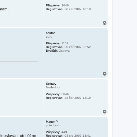
r
Příspěvky:
3046
u
 mam.
Registrován:
28 čer 2007 13:19
N
a
h
centos
o
guru
r
Příspěvky:
1157
u
Registrován:
20 zář 2007 22:52
Bydliště:
Ostrava
N
a
h
Solitary
o
Moderátor
r
Příspěvky:
3046
u
Registrován:
28 čer 2007 13:19
N
a
h
MartenP
o
píše často
r
Příspěvky:
449
u
ykreslování při běžné
Registrován:
08 srp 2007 13:41