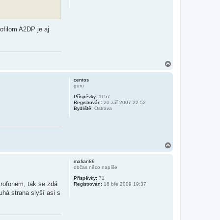
ofilom A2DP je aj
N
a
h
centos
o
guru
r
Příspěvky:
1157
u
Registrován:
20 zář 2007 22:52
Bydliště:
Ostrava
N
a
h
mafian89
o
občas něco napíše
r
Příspěvky:
71
u
krofonem, tak se zdá
Registrován:
18 bře 2009 19:37
uhá strana slyší asi s