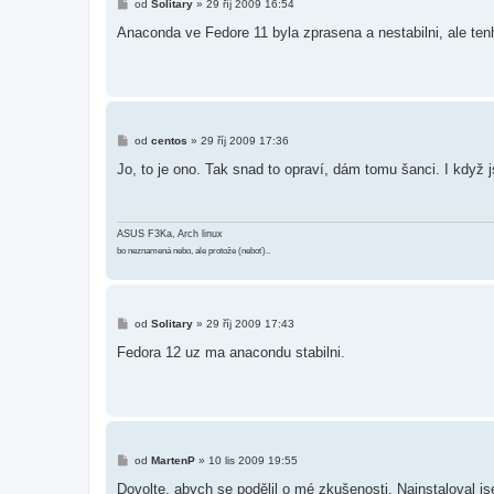
P
od
Solitary
»
29 říj 2009 16:54
ř
í
Anaconda ve Fedore 11 byla zprasena a nestabilni, ale tenh
s
p
ě
v
e
k
P
od
centos
»
29 říj 2009 17:36
ř
í
Jo, to je ono. Tak snad to opraví, dám tomu šanci. I když
s
p
ě
v
e
ASUS F3Ka, Arch linux
k
bo neznamená nebo, ale protože (neboť)..
P
od
Solitary
»
29 říj 2009 17:43
ř
í
Fedora 12 uz ma anacondu stabilni.
s
p
ě
v
e
k
P
od
MartenP
»
10 lis 2009 19:55
ř
í
Dovolte, abych se podělil o mé zkušenosti. Nainstaloval js