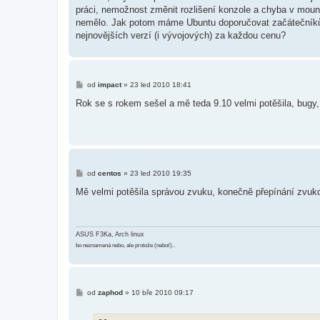
s
práci, nemožnost změnit rozlišení konzole a chyba v mount
p
ě
nemělo. Jak potom máme Ubuntu doporučovat začátečníkům
v
nejnovějších verzí (i vývojových) za každou cenu?
e
k
P
od
impact
»
23 led 2010 18:41
ř
í
Rok se s rokem sešel a mě teda 9.10 velmi potěšila, bugy,
s
p
ě
v
e
k
P
od
centos
»
23 led 2010 19:35
ř
í
Mě velmi potěšila správou zvuku, konečně přepínání zvuk
s
p
ě
v
e
ASUS F3Ka, Arch linux
k
bo neznamená nebo, ale protože (neboť)..
P
od
zaphod
»
10 bře 2010 09:17
ř
í
s