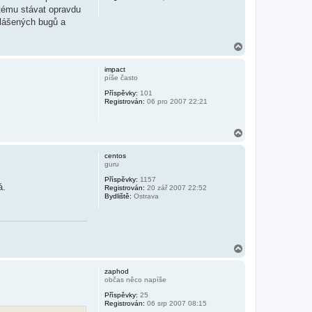
stému stávat opravdu
lášených bugů a
N
a
h
impact
o
píše často
r
Příspěvky:
101
u
Registrován:
06 pro 2007 22:21
N
a
h
centos
o
guru
r
Příspěvky:
1157
u
á.
Registrován:
20 zář 2007 22:52
Bydliště:
Ostrava
N
a
h
zaphod
o
občas něco napíše
r
Příspěvky:
25
u
Registrován:
06 srp 2007 08:15