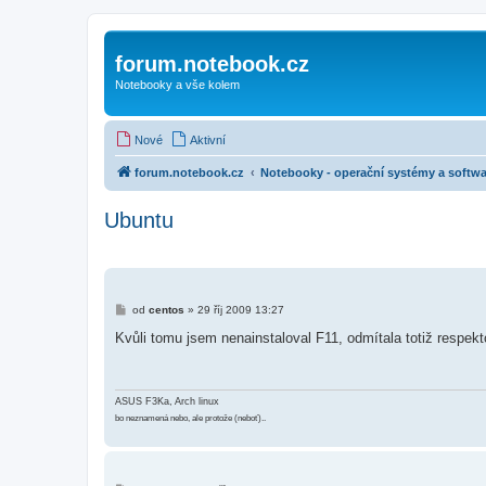
forum.notebook.cz
Notebooky a vše kolem
Nové
Aktivní
forum.notebook.cz
Notebooky - operační systémy a softwa
Ubuntu
P
od
centos
»
29 říj 2009 13:27
ř
í
Kvůli tomu jsem nenainstaloval F11, odmítala totiž respek
s
p
ě
v
e
ASUS F3Ka, Arch linux
k
bo neznamená nebo, ale protože (neboť)..