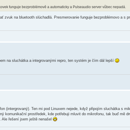
ukovek funguje bezproblémově a automaticky a Pulseaudio server vůbec nepadá.
ť zvuk na bluetooth slúchadlá. Presmerovanie funguje bezproblémovo a s pr
m na sluchátka a integrovanými repro, ten systém je čím dál lepší
fon (intergrovaný). Ten mi pod Linuxem nejede, když připojím sluchátka s mi
iný komunikační prostředek, kde potřebuji mluvit do mikrofonu, tak buď mě dr
 Ale řešení jsem ještě nenašel