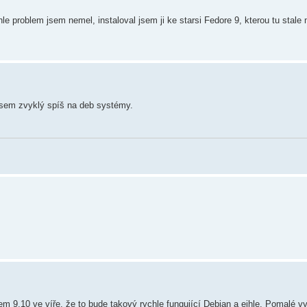
le problem jsem nemel, instaloval jsem ji ke starsi Fedore 9, kterou tu stale
 jsem zvyklý spíš na deb systémy.
em 9.10 ve víře, že to bude takový rychle fungující Debian a ejhle. Pomalé v