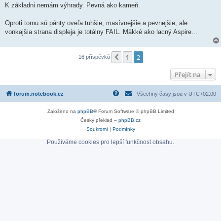
K základni nemám výhrady. Pevná ako kameň.
Oproti tomu sú pánty oveľa tuhšie, masívnejšie a pevnejšie, ale
vonkajšia strana displeja je totálny FAIL. Mäkké ako lacný Aspire...
1
2
Předchozí
16 příspěvků
Přejít na
forum.notebook.cz
Všechny časy jsou v
UTC+02:00
Založeno na
phpBB
® Forum Software © phpBB Limited
Český překlad –
phpBB.cz
Soukromí
|
Podmínky
Používáme cookies pro lepší funkčnost obsahu.