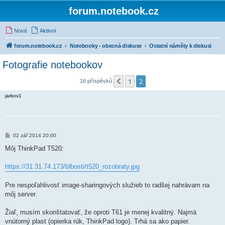
forum.notebook.cz
Nové
Aktivní
forum.notebook.cz
Notebooky - obecná diskuse
Ostatní náměty k diskusi
Fotografie notebookov
1
2
Předchozí
16 příspěvků
jarkov1
P
02 zář 2014 20:00
ř
í
Môj ThinkPad T520:
s
p
ě
https://31.31.74.173/blbosti/t520_rozobraty.jpg
v
e
k
Pre nespoľahlivosť image-sharingových služieb to radšej nahrávam na
môj server.
Žiaľ, musím skonštatovať, že oproti T61 je menej kvalitný. Najmä
vnútorný plast (opierka rúk, ThinkPad logo). Trhá sa ako papier.