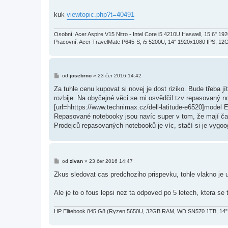
kuk
viewtopic.php?t=40491
Osobní: Acer Aspire V15 Nitro - Intel Core i5 4210U Haswell, 15.6"
Pracovní: Acer TravelMate P645-S, i5 5200U, 14" 1920x1080 IPS, 12
P
od
josebrno
»
23 čer 2016 14:42
ř
í
Za tuhle cenu kupovat si novej je dost riziko. Bude třeba j
s
rozbije. Na obyčejné věci se mi osvědčil tzv repasovaný not
p
ě
[url=hhttps://www.technimax.cz/dell-latitude-e6520]model E
v
Repasované notebooky jsou navíc super v tom, že mají čas
e
k
Prodejců repasovaných notebooků je víc, stačí si je vygoo
P
od
zivan
»
23 čer 2016 14:47
ř
í
Zkus sledovat cas predchoziho prispevku, tohle vlakno je
s
p
ě
Ale je to o fous lepsi nez ta odpoved po 5 letech, ktera se 
v
e
k
HP Elitebook 845 G8 (Ryzen 5650U, 32GB RAM, WD SN570 1TB, 14" 