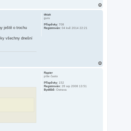
N
a
h
tiktak
o
guru
r
Příspěvky:
708
u
y ještě o trochu
Registrován:
04 kvě 2014 22:21
icky všechny dnešní
N
a
h
Rapier
o
píše často
r
Příspěvky:
152
u
Registrován:
28 srp 2008 13:51
Bydliště:
Ostrava