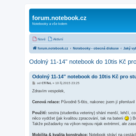
forum.notebook.cz
Notebooky a vše kolem
Nové
Aktivní
forum.notebook.cz
Notebooky - obecná diskuse
Jaký vy
Odolný 11-14" notebook do 10tis Kč pr
Odolný 11-14" notebook do 10tis Kč pro st
P
od
CTiTeL
»
10 říj 2015 23:25
ř
í
Zdravím vespolek,
s
p
ě
Cenová relace:
Původně 5-6tis, nakonec jsem jí přemluvil
v
e
k
Použití:
sestra (studentka veteriny) shání menší, lehčí, c
něco vydržet (jak kvalitou zpracování, tak na baterii
) Bu
Takže požadavky na výkon nejsou nijak extrémní, ale zas
Mobilita & kvalita konstrukce:
Notebook stráví na cestách