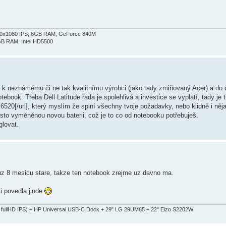
 1920x1080 IPS, 8GB RAM, GeForce 840M
GB RAM, Intel HD5500
ít k neznámému či ne tak kvalitnímu výrobci (jako tady zmiňovaný Acer) a do d
ebook. Třeba Dell Latitude řada je spolehlivá a investice se vyplatí, tady je 
6520[/url], který myslím že splní všechny tvoje požadavky, nebo klidně i něj
to vyměněnou novou baterii, což je to co od notebooku potřebuješ.
glovat.
 uz 8 mesicu stare, takze ten notebook zrejme uz davno ma.
ti povedla jinde
fullHD IPS) + HP Universal USB-C Dock + 29" LG 29UM65 + 22" Eizo S2202W