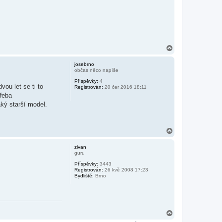
N
a
h
josebrno
o
občas něco napíše
r
Příspěvky:
4
u
vou let se ti to
Registrován:
20 čer 2016 18:11
třeba
aký starší model.
N
a
h
zivan
o
guru
r
Příspěvky:
3443
u
Registrován:
26 kvě 2008 17:23
Bydliště:
Brno
N
a