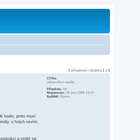
8 příspěvků • Stránka
1
z
1
CTiTeL
občas něco napíše
Příspěvky:
29
Registrován:
28 úno 2009 18:27
Bydliště:
Opava
ik hodin, proto musí
eriály, o hrách nevím.
onstrukci a výdrž na