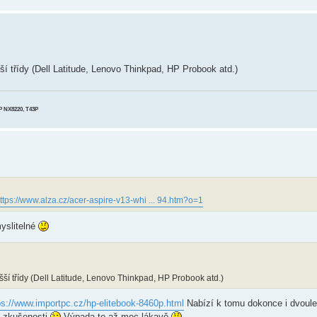
ší třídy (Dell Latitude, Lenovo Thinkpad, HP Probook atd.)
HP NX8220, T43P
ttps://www.alza.cz/acer-aspire-v13-whi ... 94.htm?o=1
myslitelné
šší třídy (Dell Latitude, Lenovo Thinkpad, HP Probook atd.)
ps://www.importpc.cz/hp-elitebook-8460p.html
Nabízí k tomu dokonce i dvoule
í zkušenosti
Výpada to až moc lákavě