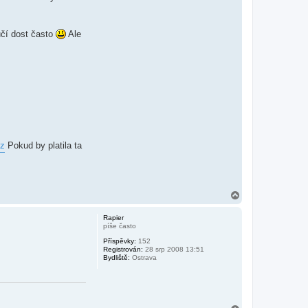
učí dost často
Ale
cz
Pokud by platila ta
N
a
h
Rapier
o
píše často
r
Příspěvky:
152
u
Registrován:
28 srp 2008 13:51
Bydliště:
Ostrava