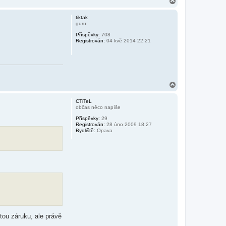
N
a
h
tiktak
o
guru
r
Příspěvky:
708
u
Registrován:
04 kvě 2014 22:21
N
a
h
CTiTeL
o
občas něco napíše
r
Příspěvky:
29
u
Registrován:
28 úno 2009 18:27
Bydliště:
Opava
tou záruku, ale právě