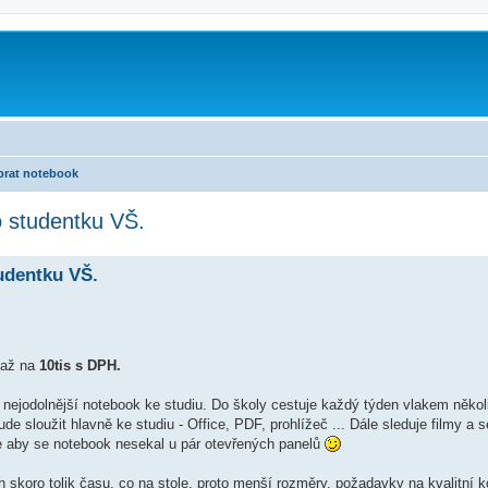
brat notebook
o studentku VŠ.
udentku VŠ.
 až na
10tis s DPH.
o nejodolnější notebook ke studiu. Do školy cestuje každý týden vlakem někol
de sloužit hlavně ke studiu - Office, PDF, prohlížeč ... Dále sleduje filmy a s
e aby se notebook nesekal u pár otevřených panelů
 skoro tolik času, co na stole, proto menší rozměry, požadavky na kvalitní k