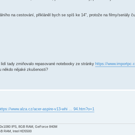
lního na cestování, přikláněl bych se spíš ke 14", protože na filmy/seriály č
ě lidí tady zmiňovalo repasované notebooky ze stránky
https://www.importpc.
ou někdo nějaké zkušenosti?
https://www.alza.cz/acer-aspire-v13-whi ... 94.htm?o=1
 1920x1080 IPS, 8GB RAM, GeForce 840M
GB RAM, Intel HD5500