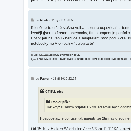
P
od
tiktak
»
11 říj 2015 20:56
ř
í
Klidně, je to určitě slušná volba, cena je odpovídající tom
s
levněji (jsou to firemní notebooky, firma upgraduje portfoli
p
ě
Pozor jen na váhu - nebude s adaptérem moc pod 3 kila. N
v
notebooky na Atomech v "celoplastu".
e
k
je: 2x T60P, X220, 2x 8570W Dreamcolor, E6420
bylo: E7440, M6600, X230T, T440P, E6400, XPS 1330, D630, D620, D610, D600, C640, HP N6200, 
P
od
Rapier
»
13 říj 2015 22:24
ř
í
s
CTiTeL píše:
p
ě
v
Rapier píše:
e
k
Tak když si sestra připlatí + 2 tis uvažoval bych o tom
Rozpočet už je bohužel tak napjatý, že 2tis navíc jsou ne
Od 15.10 v Elektro Worldu ten Acer V3 za 11 111Kč v akci.