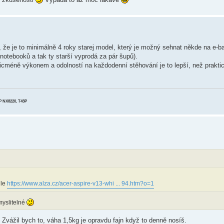
u, že je to minimálně 4 roky starej model, který je možný sehnat někde na e-ba
o notebooků a tak ty starší vyprodá za pár šupů).
icméně výkonem a odolností na každodenní stěhování je to lepší, než prakt
HP NX8220, T43P
hle
https://www.alza.cz/acer-aspire-v13-whi ... 94.htm?o=1
myslitelné
 Zvážil bych to, váha 1,5kg je opravdu fajn když to denně nosíš.