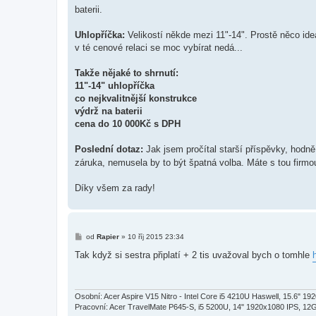
baterii.
Uhlopříčka:
Velikostí někde mezi 11"-14". Prostě něco ideá
v té cenové relaci se moc vybírat nedá...
Takže nějaké to shrnutí:
11"-14" uhlopříčka
co nejkvalitnější konstrukce
výdrž na baterii
cena do 10 000Kč s DPH
Poslední dotaz:
Jak jsem pročítal starší příspěvky, hodn
záruka, nemusela by to být špatná volba. Máte s tou firm
Díky všem za rady!
P
od
Rapier
»
10 říj 2015 23:34
ř
í
Tak když si sestra připlatí + 2 tis uvažoval bych o tomhle
s
p
ě
v
e
Osobní: Acer Aspire V15 Nitro - Intel Core i5 4210U Haswell, 15.6"
k
Pracovní: Acer TravelMate P645-S, i5 5200U, 14" 1920x1080 IPS, 12