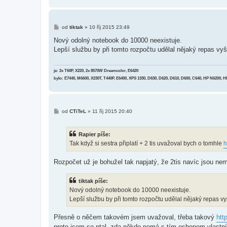
P
od
tiktak
»
10 říj 2015 23:49
ř
í
Nový odolný notebook do 10000 neexistuje.
s
Lepší službu by při tomto rozpočtu udělal nějaký repas vyš
p
ě
v
e
je: 2x T60P, X220, 2x 8570W Dreamcolor, E6420
k
bylo: E7440, M6600, X230T, T440P, E6400, XPS 1330, D630, D620, D610, D600, C640, HP N6200, 
P
od
CTiTeL
»
11 říj 2015 20:40
ř
í
s
Rapier píše:
p
ě
Tak když si sestra připlatí + 2 tis uvažoval bych o tomhle
h
v
e
k
Rozpočet už je bohužel tak napjatý, že 2tis navíc jsou ne
tiktak píše:
Nový odolný notebook do 10000 neexistuje.
Lepší službu by při tomto rozpočtu udělal nějaký repas vy
Přesně o něčem takovém jsem uvažoval, třeba takový
htt
proto jsem se ptal, zda někdo nemá s tím eshopem vlastn