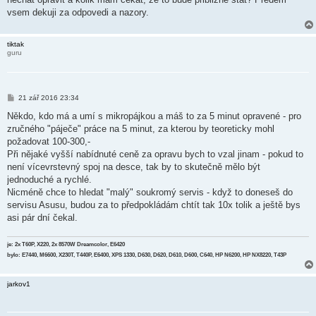
vsem dekuji za odpovedi a nazory.
tiktak
guru
P
21 zář 2016 23:34
ř
í
Někdo, kdo má a umí s mikropájkou a máš to za 5 minut opravené - pro
s
zručného "páječe" práce na 5 minut, za kterou by teoreticky mohl
p
ě
požadovat 100-300,-
v
Při nějaké vyšší nabídnuté ceně za opravu bych to vzal jinam - pokud to
e
k
není vícevrstevný spoj na desce, tak by to skutečně mělo být
jednoduché a rychlé.
Nicméně chce to hledat "malý" soukromý servis - když to doneseš do
servisu Asusu, budou za to předpokládám chtít tak 10x tolik a ještě bys
asi pár dní čekal.
je: 2x T60P, X220, 2x 8570W Dreamcolor, E6420
bylo: E7440, M6600, X230T, T440P, E6400, XPS 1330, D630, D620, D610, D600, C640, HP N6200, HP NX8220, T43P
jarkov1