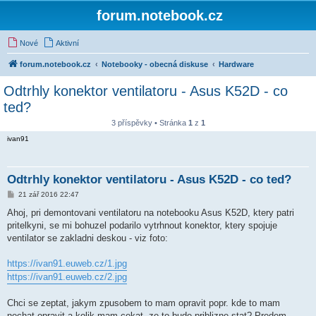
forum.notebook.cz
Nové
Aktivní
forum.notebook.cz
Notebooky - obecná diskuse
Hardware
Odtrhly konektor ventilatoru - Asus K52D - co
ted?
3 příspěvky • Stránka
1
z
1
ivan91
Odtrhly konektor ventilatoru - Asus K52D - co ted?
P
21 zář 2016 22:47
ř
í
Ahoj, pri demontovani ventilatoru na notebooku Asus K52D, ktery patri
s
pritelkyni, se mi bohuzel podarilo vytrhnout konektor, ktery spojuje
p
ě
ventilator se zakladni deskou - viz foto:
v
e
k
https://ivan91.euweb.cz/1.jpg
https://ivan91.euweb.cz/2.jpg
Chci se zeptat, jakym zpusobem to mam opravit popr. kde to mam
nechat opravit a kolik mam cekat, ze to bude priblizne stat? Predem