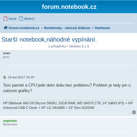
forum.notebook.cz
Nové
Aktivní
forum.notebook.cz
Notebooky - obecná diskuse
Hardware
Starší notebook,náhodné vypínání.
2 příspěvky • Stránka
1
z
1
zivan
guru
P
23 led 2017 10:25
ř
í
Test pameti a CPU jede delsi dobu bez problemu? Problem je tedy jen u
s
zatizeni grafiky?
p
ě
v
e
HP Elitebook 845 G8 (Ryzen 5650U, 32GB RAM, WD SN570 1TB, 14" fullHD IPS) + HP
k
Universal USB-C Dock + 29" LG 29UM65 + 22" Eizo S2202W
orgasmic
Moderátor