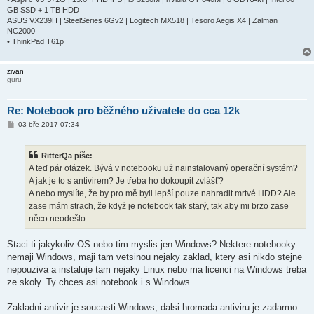
GB SSD + 1 TB HDD
ASUS VX239H | SteelSeries 6Gv2 | Logitech MX518 | Tesoro Aegis X4 | Zalman
NC2000
• ThinkPad T61p
zivan
guru
Re: Notebook pro běžného uživatele do cca 12k
P
03 bře 2017 07:34
ř
í
s
RitterQa píše:
p
ě
A teď pár otázek. Bývá v notebooku už nainstalovaný operační systém?
v
A jak je to s antivirem? Je třeba ho dokoupit zvlášť?
e
k
A nebo myslíte, že by pro mě byli lepší pouze nahradit mrtvé HDD? Ale
zase mám strach, že když je notebook tak starý, tak aby mi brzo zase
něco neodešlo.
Staci ti jakykoliv OS nebo tim myslis jen Windows? Nektere notebooky
nemaji Windows, maji tam vetsinou nejaky zaklad, ktery asi nikdo stejne
nepouziva a instaluje tam nejaky Linux nebo ma licenci na Windows treba
ze skoly. Ty chces asi notebook i s Windows.
Zakladni antivir je soucasti Windows, dalsi hromada antiviru je zadarmo.