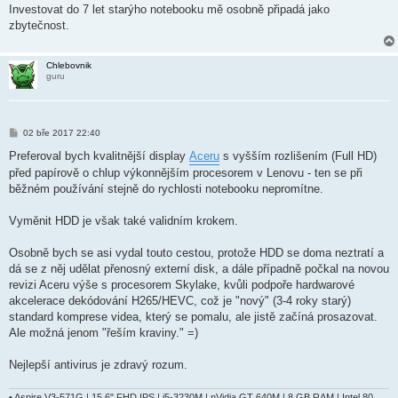
Investovat do 7 let starýho notebooku mě osobně připadá jako
zbytečnost.
Chlebovnik
guru
P
02 bře 2017 22:40
ř
í
Preferoval bych kvalitnější display
Aceru
s vyšším rozlišením (Full HD)
s
před papírově o chlup výkonnějším procesorem v Lenovu - ten se při
p
ě
běžném používání stejně do rychlosti notebooku nepromítne.
v
e
k
Vyměnit HDD je však také validním krokem.
Osobně bych se asi vydal touto cestou, protože HDD se doma neztratí a
dá se z něj udělat přenosný externí disk, a dále případně počkal na novou
revizi Aceru výše s procesorem Skylake, kvůli podpoře hardwarové
akcelerace dekódování H265/HEVC, což je "nový" (3-4 roky starý)
standard komprese videa, který se pomalu, ale jistě začíná prosazovat.
Ale možná jenom "řeším kraviny." =)
Nejlepší antivirus je zdravý rozum.
• Aspire V3-571G | 15.6" FHD IPS | i5-3230M | nVidia GT 640M | 8 GB RAM | Intel 80