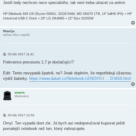
Jestli tedy nechces neco specialniho, tak neni treba utracet za antivir.
HP Elitebook 845 G8 (Ryzen 5650U, 32GB RAM, WD SN570 1TB, 14" fullHD IPS) + HP
Universal USB-C Dock + 29" LG 29UM65 + 22" Eizo S2202W
RitterQa
občas něco napíše
P
03 bře 2017 11:41
ř
í
Frekvence procesoru 1,7 je dostačující?
s
p
ě
Edit: Tento nevypadá špatně, ne? Jinak doplním, že nepotřebuji úžasnou
v
výdrž baterky.
https://www.datart.cz/Notebook-LENOVO-I ... D-W10.html
e
k
swarm
Moderátor
P
03 bře 2017 12:03
ř
í
Omyl. Ten vypadá dost zle. Já bych asi nedoporučoval kupovat ještě
s
pomalejší notebook než ten, který nahrazujete.
p
ě