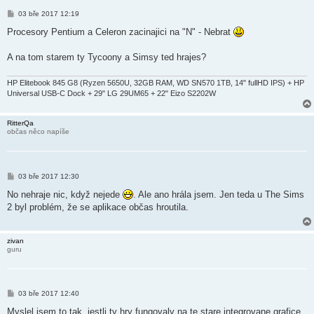
P
03 bře 2017 12:19
ř
í
Procesory Pentium a Celeron zacinajici na "N" - Nebrat
s
p
ě
A na tom starem ty Tycoony a Simsy ted hrajes?
v
e
k
HP Elitebook 845 G8 (Ryzen 5650U, 32GB RAM, WD SN570 1TB, 14" fullHD IPS) + HP
Universal USB-C Dock + 29" LG 29UM65 + 22" Eizo S2202W
RitterQa
občas něco napíše
P
03 bře 2017 12:30
ř
í
No nehraje nic, když nejede
. Ale ano hrála jsem. Jen teda u The Sims
s
2 byl problém, že se aplikace občas hroutila.
p
ě
v
e
zivan
k
guru
P
03 bře 2017 12:40
ř
í
Myslel jsem to tak, jestli ty hry fungovaly na te stare integrovane grafice.