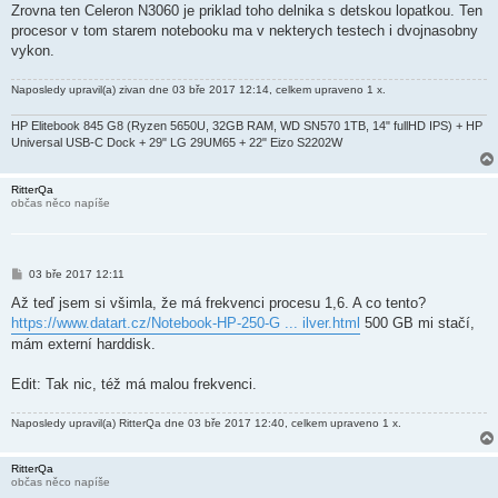
Zrovna ten Celeron N3060 je priklad toho delnika s detskou lopatkou. Ten
procesor v tom starem notebooku ma v nekterych testech i dvojnasobny
vykon.
Naposledy upravil(a)
zivan
dne 03 bře 2017 12:14, celkem upraveno 1 x.
HP Elitebook 845 G8 (Ryzen 5650U, 32GB RAM, WD SN570 1TB, 14" fullHD IPS) + HP
Universal USB-C Dock + 29" LG 29UM65 + 22" Eizo S2202W
RitterQa
občas něco napíše
P
03 bře 2017 12:11
ř
í
Až teď jsem si všimla, že má frekvenci procesu 1,6. A co tento?
s
https://www.datart.cz/Notebook-HP-250-G ... ilver.html
500 GB mi stačí,
p
ě
mám externí harddisk.
v
e
k
Edit: Tak nic, též má malou frekvenci.
Naposledy upravil(a)
RitterQa
dne 03 bře 2017 12:40, celkem upraveno 1 x.
RitterQa
občas něco napíše