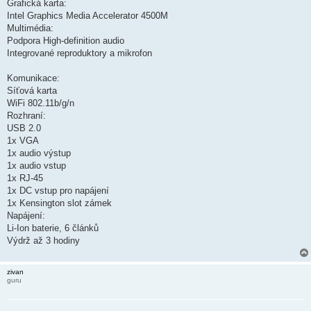
Grafická karta:
Intel Graphics Media Accelerator 4500M
Multimédia:
Podpora High-definition audio
Integrované reproduktory a mikrofon
Komunikace:
Síťová karta
WiFi 802.11b/g/n
Rozhraní:
USB 2.0
1x VGA
1x audio výstup
1x audio vstup
1x RJ-45
1x DC vstup pro napájení
1x Kensington slot zámek
Napájení:
Li-Ion baterie, 6 článků
Výdrž až 3 hodiny
zivan
guru