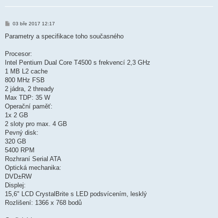
P
03 bře 2017 12:17
ř
í
Parametry a specifikace toho současného
s
p
ě
Procesor:
v
Intel Pentium Dual Core T4500 s frekvencí 2,3 GHz
e
k
1 MB L2 cache
800 MHz FSB
2 jádra, 2 thready
Max TDP: 35 W
Operační paměť:
1x 2 GB
2 sloty pro max. 4 GB
Pevný disk:
320 GB
5400 RPM
Rozhraní Serial ATA
Optická mechanika:
DVD±RW
Displej:
15,6" LCD CrystalBrite s LED podsvícením, lesklý
Rozlišení: 1366 x 768 bodů