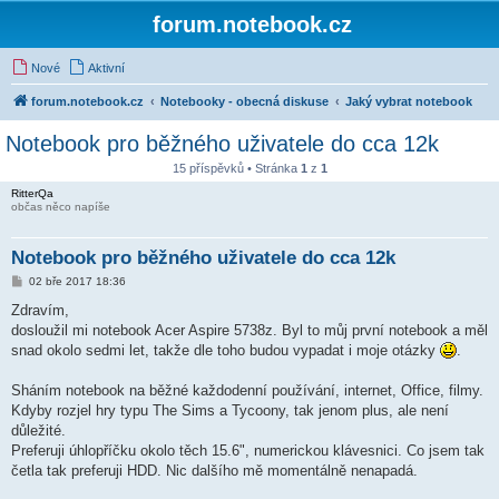
forum.notebook.cz
Nové
Aktivní
forum.notebook.cz
Notebooky - obecná diskuse
Jaký vybrat notebook
Notebook pro běžného uživatele do cca 12k
15 příspěvků • Stránka
1
z
1
RitterQa
občas něco napíše
Notebook pro běžného uživatele do cca 12k
P
02 bře 2017 18:36
ř
í
Zdravím,
s
dosloužil mi notebook Acer Aspire 5738z. Byl to můj první notebook a měl
p
ě
snad okolo sedmi let, takže dle toho budou vypadat i moje otázky
.
v
e
k
Sháním notebook na běžné každodenní používání, internet, Office, filmy.
Kdyby rozjel hry typu The Sims a Tycoony, tak jenom plus, ale není
důležité.
Preferuji úhlopříčku okolo těch 15.6", numerickou klávesnici. Co jsem tak
četla tak preferuji HDD. Nic dalšího mě momentálně nenapadá.