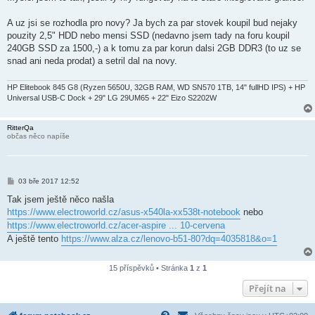
s
p
ě
A uz jsi se rozhodla pro novy? Ja bych za par stovek koupil bud nejaky
v
pouzity 2,5" HDD nebo mensi SSD (nedavno jsem tady na foru koupil
e
k
240GB SSD za 1500,-) a k tomu za par korun dalsi 2GB DDR3 (to uz se
snad ani neda prodat) a setril dal na novy.
HP Elitebook 845 G8 (Ryzen 5650U, 32GB RAM, WD SN570 1TB, 14" fullHD IPS) + HP
Universal USB-C Dock + 29" LG 29UM65 + 22" Eizo S2202W
RitterQa
občas něco napíše
P
03 bře 2017 12:52
ř
í
Tak jsem ještě něco našla
s
https://www.electroworld.cz/asus-x540la-xx538t-notebook
nebo
p
ě
https://www.electroworld.cz/acer-aspire ... 10-cervena
v
A ještě tento
https://www.alza.cz/lenovo-b51-80?dq=4035818&o=1
e
k
15 příspěvků • Stránka
1
z
1
Přejít na