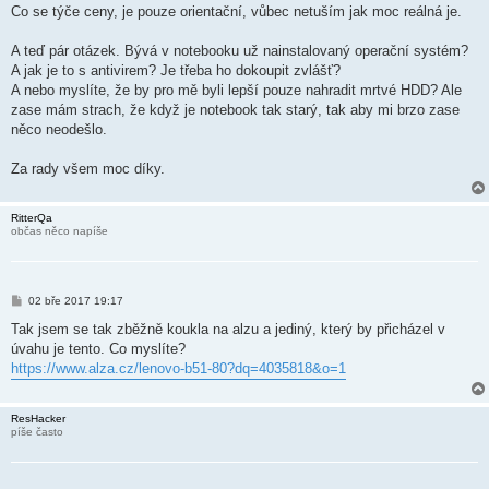
Co se týče ceny, je pouze orientační, vůbec netuším jak moc reálná je.
A teď pár otázek. Bývá v notebooku už nainstalovaný operační systém?
A jak je to s antivirem? Je třeba ho dokoupit zvlášť?
A nebo myslíte, že by pro mě byli lepší pouze nahradit mrtvé HDD? Ale
zase mám strach, že když je notebook tak starý, tak aby mi brzo zase
něco neodešlo.
Za rady všem moc díky.
RitterQa
občas něco napíše
P
02 bře 2017 19:17
ř
í
Tak jsem se tak zběžně koukla na alzu a jediný, který by přicházel v
s
úvahu je tento. Co myslíte?
p
ě
https://www.alza.cz/lenovo-b51-80?dq=4035818&o=1
v
e
k
ResHacker
píše často