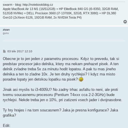
v
e
swarm - blog: http://notebookblog.cz
k
Apple MacBook Air 13 M1 (16/512GB) + HP EliteBook 840 G5 (i5-8350, 32GB RAM,
512GB NVMe) + DELL Precision 3660 (i7-13700K, 32GB, RTX 3080) + HP DL380
Gen10 (2xXeon 6126, 192GB RAM, 2x NVIDIA Tesla P4)
zivan
guru
P
03 bře 2017 12:10
ř
í
Obecne je to jen jeden z parametru procesoru. Kdyz to prevedu, tak si
s
predstav procesor jako delnika, ktery ma nekam prehazet pisek. A ten
p
ě
delnik zvladne treba 5x za minutu hodit lopatou. A pak tu mas jineho
v
delnika a ten to zladne 10x. Je ten druhy rychlejsi? I kdyz ma misto
e
k
poradne lopaty jen detskou lopatku na pisek?
Jinak asi myslis tu i3-4005U? No zadny trhac asfaltu to neni, ale proti
tvemu soucasnemu procesoru (Pentium T4xxx cca 2-2-3GHz) bude
rychlejsi. Nekde treba jen o 10%, pri zatizeni vsech jader i dvojnasobne.
Ty hry hrajes i na tom soucasnem? Jaka je presna konfigurace? Jaka
grafika?
Edit: