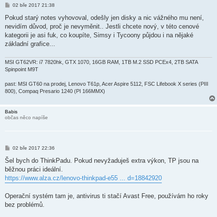
P
02 bře 2017 21:38
ř
í
Pokud starý notes vyhovoval, odešly jen disky a nic vážného mu není,
s
nevidím důvod, proč je nevyměnit.. Jestli chcete nový, v této cenové
p
ě
kategorii je asi fuk, co koupíte, Simsy i Tycoony půjdou i na nějaké
v
základní grafice...
e
k
MSI GT62VR: i7 7820hk, GTX 1070, 16GB RAM, 1TB M.2 SSD PCEx4, 2TB SATA
Spinpoint M9T
past: MSI GT60 na prodej, Lenovo T61p, Acer Aspire 5112, FSC Lifebook X series (PIII
800), Compaq Presario 1240 (PI 166MMX)
Babis
občas něco napíše
P
02 bře 2017 22:36
ř
í
Šel bych do ThinkPadu. Pokud nevyžaduješ extra výkon, TP jsou na
s
běžnou práci ideální.
p
ě
https://www.alza.cz/lenovo-thinkpad-e55 ... d=18842920
v
e
k
Operační systém tam je, antivirus ti stačí Avast Free, používám ho roky
bez problémů.