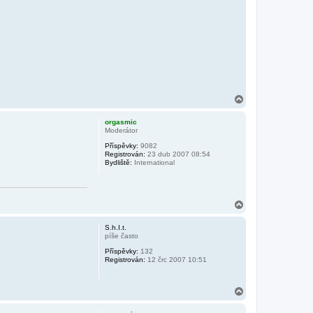
N
a
h
orgasmic
o
Moderátor
r
Příspěvky:
9082
u
Registrován:
23 dub 2007 08:54
Bydliště:
International
N
a
h
S.h.I.t.
o
píše často
r
Příspěvky:
132
u
Registrován:
12 črc 2007 10:51
N
a
h