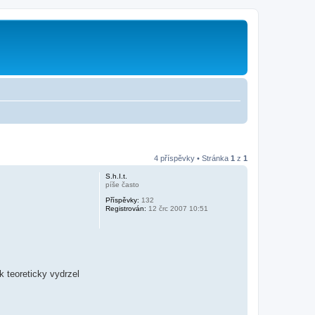
4 příspěvky • Stránka
1
z
1
S.h.I.t.
píše často
Příspěvky:
132
Registrován:
12 črc 2007 10:51
k teoreticky vydrzel