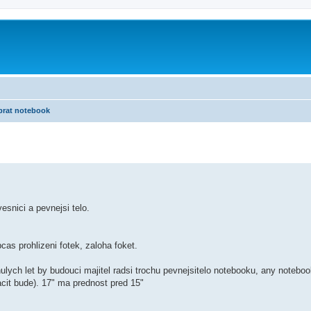
brat notebook
snici a pevnejsi telo.
 obcas prohlizeni fotek, zaloha foket.
ulych let by budouci majitel radsi trochu pevnejsitelo notebooku, any noteboo
acit bude). 17" ma prednost pred 15"