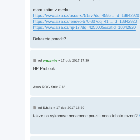
mam zatim v merku..
https://www.alza.cz/asus-x751sv?dq=4595 ... d=18842920
https://www.alza.cz/lenovo-b70-80?dq=41 ... d=18842920
https://www.alza.cz/hp-17?dq=4253005&catid=18842920
Dokazete poradit?
P
od
orgasmic
»
17 dub 2017 17:39
ř
í
HP Probook
s
p
ě
v
e
Asus ROG Strix G18
k
P
od
S.h.I.t.
»
17 dub 2017 18:59
ř
í
takze na vykonove nenarocne pouziti neco tohoto razeni?
s
p
ě
v
e
k