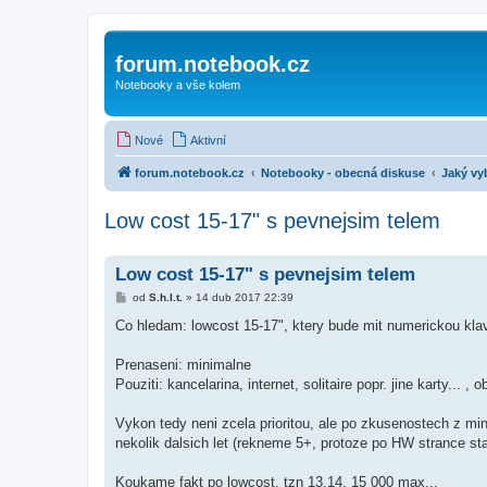
forum.notebook.cz
Notebooky a vše kolem
Nové
Aktivní
forum.notebook.cz
Notebooky - obecná diskuse
Jaký vy
Low cost 15-17" s pevnejsim telem
Low cost 15-17" s pevnejsim telem
P
od
S.h.I.t.
»
14 dub 2017 22:39
ř
í
Co hledam: lowcost 15-17", ktery bude mit numerickou klave
s
p
ě
Prenaseni: minimalne
v
Pouziti: kancelarina, internet, solitaire popr. jine karty... ,
e
k
Vykon tedy neni zcela prioritou, ale po zkusenostech z min
nekolik dalsich let (rekneme 5+, protoze po HW strance st
Koukame fakt po lowcost, tzn 13,14, 15 000 max...