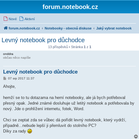
forum.notebook.cz
Nové
Aktivní
forum.notebook.cz
Notebooky - obecná diskuse
Jaký vybrat notebook
Levný notebook pro důchodce
13 příspěvků • Stránka
1
z
1
onddra
občas něco napíše
Levný notebook pro důchodce
P
07 srp 2017 11:37
ř
í
Ahojte,
s
p
ě
hemží se to tu dotazama na herní notebooky, ale já bych potřeboval
v
přesný opak. Jedné známé dosluhuje už letitý notebook a potřebovala by
e
k
nový. Jde o prohlížení internetu, fotek, Word.
Chci se zeptat zda se vůbec dá pořídit levný notebook, který vydrží,
případně...nebude lepší ji přemluvit do stolního PC?
Díky za rady