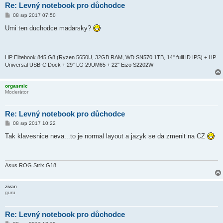
Re: Levný notebook pro důchodce
P
08 srp 2017 07:50
ř
í
Umi ten duchodce madarsky?
s
p
ě
v
e
HP Elitebook 845 G8 (Ryzen 5650U, 32GB RAM, WD SN570 1TB, 14" fullHD IPS) + HP
k
Universal USB-C Dock + 29" LG 29UM65 + 22" Eizo S2202W
orgasmic
Moderátor
Re: Levný notebook pro důchodce
P
08 srp 2017 10:22
ř
í
Tak klavesnice neva...to je normal layout a jazyk se da zmenit na CZ
s
p
ě
v
e
Asus ROG Strix G18
k
zivan
guru
Re: Levný notebook pro důchodce