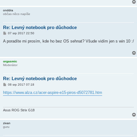
k
onddra
občas něco napíše
Re: Levný notebook pro důchodce
P
07 srp 2017 22:50
ř
í
A poradíte mi prosím, kde ho bez OS sehnat? Všude vidím jen s win 10 :/
s
p
ě
v
e
orgasmic
k
Moderátor
Re: Levný notebook pro důchodce
P
08 srp 2017 07:18
ř
í
https://www.alza.cz/acer-aspire-e15-piros-d5072781.htm
s
p
ě
v
e
Asus ROG Strix G18
k
zivan
guru