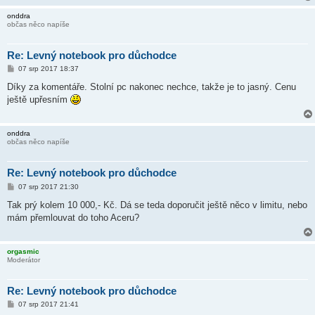
onddra
občas něco napíše
Re: Levný notebook pro důchodce
P
07 srp 2017 18:37
ř
í
Díky za komentáře. Stolní pc nakonec nechce, takže je to jasný. Cenu
s
ještě upřesním
p
ě
v
e
onddra
k
občas něco napíše
Re: Levný notebook pro důchodce
P
07 srp 2017 21:30
ř
í
Tak prý kolem 10 000,- Kč. Dá se teda doporučit ještě něco v limitu, nebo
s
mám přemlouvat do toho Aceru?
p
ě
v
e
orgasmic
k
Moderátor
Re: Levný notebook pro důchodce
P
07 srp 2017 21:41
ř