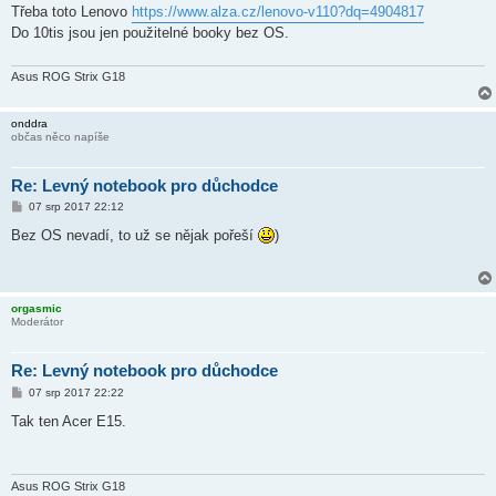
í
Třeba toto Lenovo
https://www.alza.cz/lenovo-v110?dq=4904817
s
Do 10tis jsou jen použitelné booky bez OS.
p
ě
v
e
Asus ROG Strix G18
k
onddra
občas něco napíše
Re: Levný notebook pro důchodce
P
07 srp 2017 22:12
ř
í
Bez OS nevadí, to už se nějak pořeší
)
s
p
ě
v
e
orgasmic
k
Moderátor
Re: Levný notebook pro důchodce
P
07 srp 2017 22:22
ř
í
Tak ten Acer E15.
s
p
ě
v
e
Asus ROG Strix G18