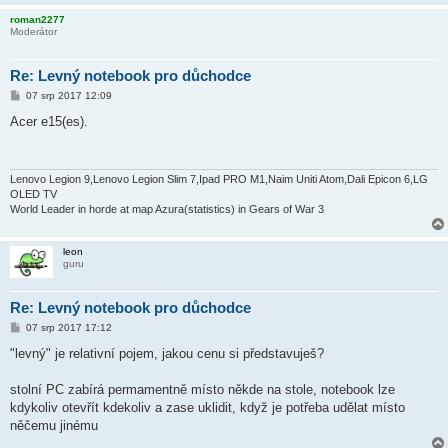
roman2277
Moderátor
Re: Levný notebook pro důchodce
P
07 srp 2017 12:09
ř
í
Acer e15(es).
s
p
ě
v
e
Lenovo Legion 9,Lenovo Legion Slim 7,Ipad PRO M1,Naim Uniti Atom,Dali Epicon 6,LG
k
OLED TV
World Leader in horde at map Azura(statistics) in Gears of War 3
leon
guru
Re: Levný notebook pro důchodce
P
07 srp 2017 17:12
ř
í
"levný" je relativní pojem, jakou cenu si představuješ?
s
p
ě
stolní PC zabírá permamentně místo někde na stole, notebook lze
v
kdykoliv otevřít kdekoliv a zase uklidit, když je potřeba udělat místo
e
k
něčemu jinému