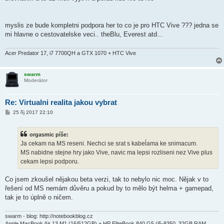
ě
v
e
k
myslis ze bude kompletni podpora her to co je pro HTC Vive ??? jedna se
mi hlavne o cestovatelske veci.. theBlu, Everest atd...
Acer Predator 17, i7 7700QH a GTX 1070 + HTC Vive
swarm
Moderátor
Re: Virtualni realita jakou vybrat
P
25 říj 2017 22:10
ř
í
s
orgasmic píše:
p
ě
Ja cekam na MS reseni. Nechci se srat s kabeĺama ke snimacum.
v
MS nabidne stejne hry jako Vive, navic ma lepsi rozliseni nez Vive plus
e
k
cekam lepsi podporu.
Co jsem zkoušel nějakou beta verzi, tak to nebylo nic moc. Nějak v to
řešení od MS nemám důvěru a pokud by to mělo být helma + gamepad,
tak je to úplně o ničem.
swarm - blog: http://notebookblog.cz
Apple MacBook Air 13 M1 (16/512GB) + HP EliteBook 840 G5 (i5-8350, 32GB RAM,