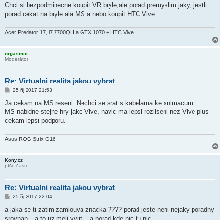
Chci si bezpodminecne koupit VR bryle,ale porad premyslim jaky, jestli
porad cekat na bryle ala MS a nebo koupit HTC Vive.
Acer Predator 17, i7 7700QH a GTX 1070 + HTC Vive
orgasmic
Moderátor
Re: Virtualni realita jakou vybrat
P
25 říj 2017 21:53
ř
í
Ja cekam na MS reseni. Nechci se srat s kabeĺama ke snimacum.
s
MS nabidne stejne hry jako Vive, navic ma lepsi rozliseni nez Vive plus
p
ě
cekam lepsi podporu.
v
e
k
Asus ROG Strix G18
Kony.cz
píše často
Re: Virtualni realita jakou vybrat
P
25 říj 2017 22:04
ř
í
a jaka se ti zatim zamlouva znacka ???? porad jeste neni nejaky poradny
s
srovnani.. a to uz meli vyjit .. a porad kde nic tu nic
p