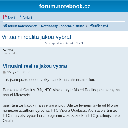
forum.notebook.cz
Nové
Aktivní
forum.notebook.cz
Notebooky - obecná diskuse
Příslušenství
Virtualni realita jakou vybrat
5 příspěvků • Stránka
1
z
1
Kony.cz
píše často
Virtualni realita jakou vybrat
P
25 říj 2017 21:36
ř
í
Tak jsem prave docetl velky clanek na zahranicnim foru.
s
p
ě
Porovnavali Oculus Rift, HTC Vive a bryle Mixed Reality postaveny na
v
popud Microsoftu...
e
k
psali tam ze kazdy ma sve pro a proti. Ale ze levnejsi bryle od MS se
nemuzou zazitkem vyrovnat HTC Vive a Ocolusu.. Ale zase s tim ze
HTC ma vetsi vyber her a programu a ze zazitek u HTC je silnejsi jako
Oculus.