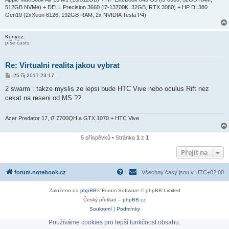
512GB NVMe) + DELL Precision 3660 (i7-13700K, 32GB, RTX 3080) + HP DL380
Gen10 (2xXeon 6126, 192GB RAM, 2x NVIDIA Tesla P4)
Kony.cz
píše často
Re: Virtualni realita jakou vybrat
P
25 říj 2017 23:17
ř
í
2 swarm : takze myslis ze lepsi bude HTC Vive nebo oculus Rift nez
s
cekat na reseni od MS ??
p
ě
v
e
Acer Predator 17, i7 7700QH a GTX 1070 + HTC Vive
k
5 příspěvků • Stránka
1
z
1
Přejít na
forum.notebook.cz
Všechny časy jsou v
UTC+02:00
Založeno na
phpBB
® Forum Software © phpBB Limited
Český překlad –
phpBB.cz
Soukromí
|
Podmínky
Používáme cookies pro lepší funkčnost obsahu.