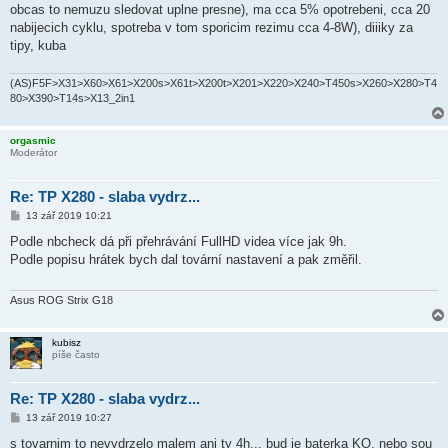
obcas to nemuzu sledovat uplne presne), ma cca 5% opotrebeni, cca 20
nabijecich cyklu, spotreba v tom sporicim rezimu cca 4-8W), diiiky za
tipy, kuba
(AS)F5F>X31>X60>X61>X200s>X61t>X200t>X201>X220>X240>T450s>X260>X280>T4
80>X390>T14s>X13_2in1
orgasmic
Moderátor
Re: TP X280 - slaba vydrz...
P
13 zář 2019 10:21
ř
í
Podle nbcheck dá při přehrávání FullHD videa více jak 9h.
s
Podle popisu hrátek bych dal tovární nastavení a pak změřil.
p
ě
v
e
Asus ROG Strix G18
k
kubisz
píše často
Re: TP X280 - slaba vydrz...
P
13 zář 2019 10:27
ř
í
s tovarnim to nevydrzelo malem ani ty 4h... bud je baterka KO, nebo sou