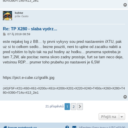
80>X390>T14s>X13_2in1
kubisz
píše často
Re: TP X280 - slaba vydrz...
P
07 říj 2019 08:59
ř
í
este nejakej log z BB... ty prvni vykyvy sou pred nastavenim iXTU, pak
s
uz si to celkem sedlo... bezne pouziti, neni to uplne od zacatku nabiti a
p
ě
pred vybitim to bylo tak na pul hodiny az hodku... prumerna spotreba je
v
tam 7,2W, ale pocitac nema skoro zadny prostoje, furt se tam neco deje,
e
k
vetsinou RDP... prumer toho prubehu po nastaveni je 6,5W
https://pict.e-cube.cz/grafik.jpg
(AS)F5F>X31>X60>X61>X200s>X61t>X200t>X201>X220>X240>T450s>X260>X280>T4
80>X390>T14s>X13_2in1
1
2
Další
21 příspěvků
Přejít na
forum.notebook.cz
Všechny časy jsou v
UTC+02:00