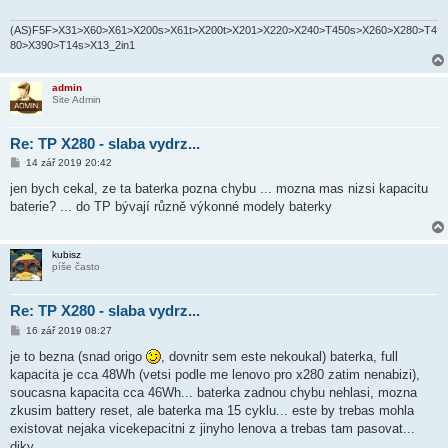
ě
v
e
(AS)F5F>X31>X60>X61>X200s>X61t>X200t>X201>X220>X240>T450s>X260>X280>T4
k
80>X390>T14s>X13_2in1
admin
Site Admin
Re: TP X280 - slaba vydrz...
P
14 zář 2019 20:42
ř
í
jen bych cekal, ze ta baterka pozna chybu ... mozna mas nizsi kapacitu
s
baterie? ... do TP bývají různě výkonné modely baterky
p
ě
v
e
kubisz
k
píše často
Re: TP X280 - slaba vydrz...
P
16 zář 2019 08:27
ř
í
je to bezna (snad origo
, dovnitr sem este nekoukal) baterka, full
s
kapacita je cca 48Wh (vetsi podle me lenovo pro x280 zatim nenabizi),
p
ě
soucasna kapacita cca 46Wh... baterka zadnou chybu nehlasi, mozna
v
zkusim battery reset, ale baterka ma 15 cyklu... este by trebas mohla
e
k
existovat nejaka vicekepacitni z jinyho lenova a trebas tam pasovat...
diky