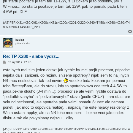
í
pri startu pocitace je tam tak 11-12W, s LTEckem je to podobny, jak s
s
WiFinou... po startu pocitace je tam tak 12W, pak to pomalu pada k tem
p
ě
4-6W pri IDLE
v
e
k
(AS)F5F>X31>X60>X61>X200s>X61t>X200t>X201>X220>X240>T450s>X260>X280>T4
80>X390>T14s>X13_2in1
kubisz
píše často
Re: TP X280 - slaba vydrz...
P
03 říj 2019 17:48
ř
í
este bych mel sim jeden dotaz: jak rychle by mel prejit procesor, pripadne
s
nejaka dalsi zarizeni, do rezimu snizene spotreby? nijak sem to na jinych
p
ě
NB moc nesledoval, tak ted nevim
vsecko teda koukam jen pomoci
v
toho BatteryBaru, ale do stavu, kdy to spotrebovava cca tech 4-4,5W to
e
k
pada pekne dlouho (3-4 min...); procesor se ale velmi rychle dostava do
"podtatktovanyho" a "podvoltovanyho" stavu (podle CPUZ) - tam staci par
sekund necinnosti, ale spotreba pada velmi pomalu (vubec ale nemam
poneti, jak moc to odpovida realite)... napadaj me este nejaky rezidenty z
Win a ostatni appky, ale na NB toho moc neni... bezne veci jako index
disku a tak ale povypinany nejsou... diky
(AS)F5F>X31>X60>X61>X200s>X61t>X200t>X201>X220>X240>T450s>X260>X280>T4