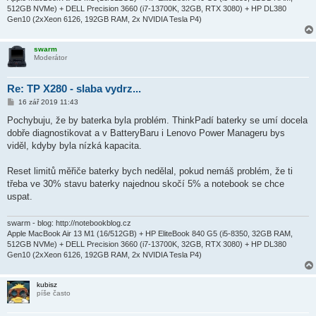
512GB NVMe) + DELL Precision 3660 (i7-13700K, 32GB, RTX 3080) + HP DL380
Gen10 (2xXeon 6126, 192GB RAM, 2x NVIDIA Tesla P4)
swarm
Moderátor
Re: TP X280 - slaba vydrz...
P
16 zář 2019 11:43
ř
í
Pochybuju, že by baterka byla problém. ThinkPadí baterky se umí docela
s
dobře diagnostikovat a v BatteryBaru i Lenovo Power Manageru bys
p
ě
viděl, kdyby byla nízká kapacita.
v
e
k
Reset limitů měřiče baterky bych nedělal, pokud nemáš problém, že ti
třeba ve 30% stavu baterky najednou skočí 5% a notebook se chce
uspat.
swarm - blog: http://notebookblog.cz
Apple MacBook Air 13 M1 (16/512GB) + HP EliteBook 840 G5 (i5-8350, 32GB RAM,
512GB NVMe) + DELL Precision 3660 (i7-13700K, 32GB, RTX 3080) + HP DL380
Gen10 (2xXeon 6126, 192GB RAM, 2x NVIDIA Tesla P4)
kubisz
píše často