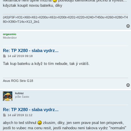
reklamace neni uplne mozna
potrebuju identifikovat pricinu a vyresit...
s
kdyztak koupit novou baterku, diky
p
ě
v
e
(AS)F5F>X31>X60>X61>X200s>X61t>X200t>X201>X220>X240>T450s>X260>X280>T4
k
80>X390>T14s>X13_2in1
orgasmic
Moderátor
Re: TP X280 - slaba vydrz...
P
14 zář 2019 09:18
ř
í
Tak kup baterku a když to tím nebude, tak ji vrátíš.
s
p
ě
v
e
Asus ROG Strix G18
k
kubisz
píše často
Re: TP X280 - slaba vydrz...
P
14 zář 2019 11:12
ř
í
abych to ted stihnul
zkusim, diky, jen sem prave psal ten prispevek,
s
jestli to vubec ma cenu resit, jestli nahodou neni takova vydrz "normalni"
p