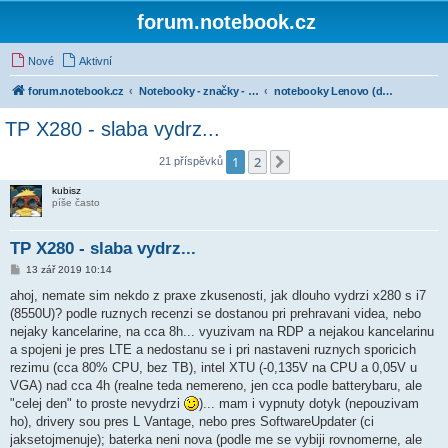
forum.notebook.cz
Nové
Aktivní
forum.notebook.cz
Notebooky - značky - kluby uživatelů
notebooky Lenovo (dříve IBM)
TP X280 - slaba vydrz...
1
2
Další
21 příspěvků
kubisz
píše často
TP X280 - slaba vydrz...
P
13 zář 2019 10:14
ř
í
ahoj, nemate sim nekdo z praxe zkusenosti, jak dlouho vydrzi x280 s i7
s
(8550U)? podle ruznych recenzi se dostanou pri prehravani videa, nebo
p
ě
nejaky kancelarine, na cca 8h... vyuzivam na RDP a nejakou kancelarinu
v
a spojeni je pres LTE a nedostanu se i pri nastaveni ruznych sporicich
e
k
rezimu (cca 80% CPU, bez TB), intel XTU (-0,135V na CPU a 0,05V u
VGA) nad cca 4h (realne teda nemereno, jen cca podle batterybaru, ale
"celej den" to proste nevydrzi
)... mam i vypnuty dotyk (nepouzivam
ho), drivery sou pres L Vantage, nebo pres SoftwareUpdater (ci
jaksetojmenuje); baterka neni nova (podle me se vybiji rovnomerne, ale