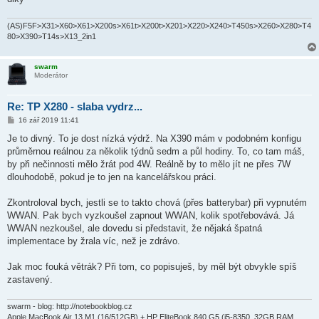
(AS)F5F>X31>X60>X61>X200s>X61t>X200t>X201>X220>X240>T450s>X260>X280>T4
80>X390>T14s>X13_2in1
swarm
Moderátor
Re: TP X280 - slaba vydrz...
P
16 zář 2019 11:41
ř
í
Je to divný. To je dost nízká výdrž. Na X390 mám v podobném konfigu
s
průměrnou reálnou za několik týdnů sedm a půl hodiny. To, co tam máš,
p
ě
by při nečinnosti mělo žrát pod 4W. Reálně by to mělo jít ne přes 7W
v
dlouhodobě, pokud je to jen na kancelářskou práci.
e
k
Zkontroloval bych, jestli se to takto chová (přes batterybar) při vypnutém
WWAN. Pak bych vyzkoušel zapnout WWAN, kolik spotřebovává. Já
WWAN nezkoušel, ale dovedu si představit, že nějaká špatná
implementace by žrala víc, než je zdrávo.
Jak moc fouká větrák? Při tom, co popisuješ, by měl být obvykle spíš
zastavený.
swarm - blog: http://notebookblog.cz
Apple MacBook Air 13 M1 (16/512GB) + HP EliteBook 840 G5 (i5-8350, 32GB RAM,