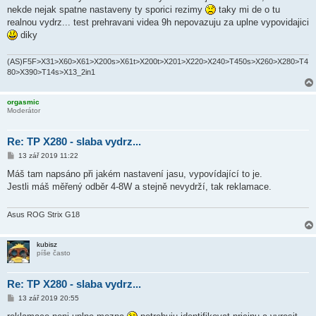
s
nekde nejak spatne nastaveny ty sporici rezimy
taky mi de o tu
p
ě
realnou vydrz... test prehravani videa 9h nepovazuju za uplne vypovidajici
v
diky
e
k
(AS)F5F>X31>X60>X61>X200s>X61t>X200t>X201>X220>X240>T450s>X260>X280>T4
80>X390>T14s>X13_2in1
orgasmic
Moderátor
Re: TP X280 - slaba vydrz...
P
13 zář 2019 11:22
ř
í
Máš tam napsáno při jakém nastavení jasu, vypovídající to je.
s
Jestli máš měřený odběr 4-8W a stejně nevydrží, tak reklamace.
p
ě
v
e
Asus ROG Strix G18
k
kubisz
píše často
Re: TP X280 - slaba vydrz...
P
13 zář 2019 20:55
ř
í