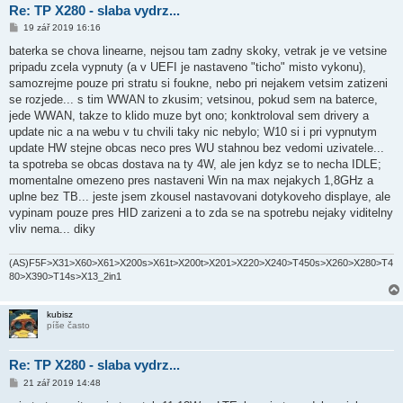
Re: TP X280 - slaba vydrz...
P
19 zář 2019 16:16
ř
í
baterka se chova linearne, nejsou tam zadny skoky, vetrak je ve vetsine
s
pripadu zcela vypnuty (a v UEFI je nastaveno "ticho" misto vykonu),
p
ě
samozrejme pouze pri stratu si foukne, nebo pri nejakem vetsim zatizeni
v
se rozjede... s tim WWAN to zkusim; vetsinou, pokud sem na baterce,
e
k
jede WWAN, takze to klido muze byt ono; konktroloval sem drivery a
update nic a na webu v tu chvili taky nic nebylo; W10 si i pri vypnutym
update HW stejne obcas neco pres WU stahnou bez vedomi uzivatele...
ta spotreba se obcas dostava na ty 4W, ale jen kdyz se to necha IDLE;
momentalne omezeno pres nastaveni Win na max nejakych 1,8GHz a
uplne bez TB... jeste jsem zkousel nastavovani dotykoveho displaye, ale
vypinam pouze pres HID zarizeni a to zda se na spotrebu nejaky viditelny
vliv nema... diky
(AS)F5F>X31>X60>X61>X200s>X61t>X200t>X201>X220>X240>T450s>X260>X280>T4
80>X390>T14s>X13_2in1
kubisz
píše často
Re: TP X280 - slaba vydrz...
P
21 zář 2019 14:48
ř