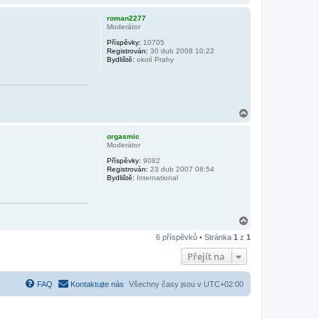
a
h
roman2277
o
Moderátor
r
Příspěvky:
10705
u
Registrován:
30 dub 2008 10:22
Bydliště:
okolí Prahy
N
a
h
orgasmic
o
Moderátor
r
Příspěvky:
9082
u
Registrován:
23 dub 2007 08:54
Bydliště:
International
N
a
6 příspěvků • Stránka
1
z
1
h
o
Přejít na
r
u
FAQ
Kontaktujte nás
Všechny časy jsou v
UTC+02:00