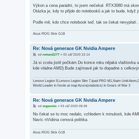
ř
í
Výkon a cena parádní, to jsem nečekal. RTX3080 má sko
s
Otázka je, kdy to přijde do notebooků a jak to bude, když j
p
ě
v
Podle mě, kdo chce notebook teď, tak se čekat nevyplatí..
e
k
Asus ROG Strix G18
Re: Nová generace GK Nvidia Ampere
P
od
roman2277
»
02 zář 2020 22:14
ř
í
Já si zcela jistě počkám.Do konce roku nějaká vlaštovka ur
s
kde vládne AMD).Bude zajímavé jak to dopadne s celkovým
p
ě
v
e
Lenovo Legion 9,Lenovo Legion Slim 7,Ipad PRO M1,Naim Uniti Atom,
k
World Leader in horde at map Azura(statistics) in Gears of War 3
Re: Nová generace GK Nvidia Ampere
P
od
orgasmic
»
03 zář 2020 09:38
ř
í
No čekat se to moc nedalo, vzhledem k minulosti, kde AM
s
Navíc nVidiina cenová politika.
p
ě
v
e
Asus ROG Strix G18
k