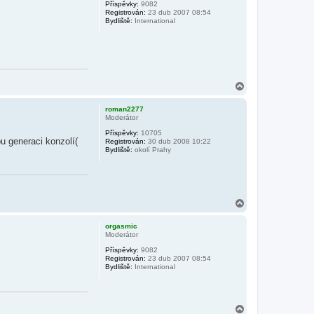
Příspěvky:
9082
u
Registrován:
23 dub 2007 08:54
Bydliště:
International
N
a
h
roman2277
o
Moderátor
r
Příspěvky:
10705
u
ou generaci konzolí(
Registrován:
30 dub 2008 10:22
Bydliště:
okolí Prahy
N
a
h
orgasmic
o
Moderátor
r
Příspěvky:
9082
u
Registrován:
23 dub 2007 08:54
Bydliště:
International
N