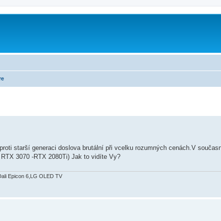
re
roti starší generaci doslova brutální při vcelku rozumných cenách.V souča
RTX 3070 -RTX 2080Ti) Jak to vidíte Vy?
Dali Epicon 6,LG OLED TV