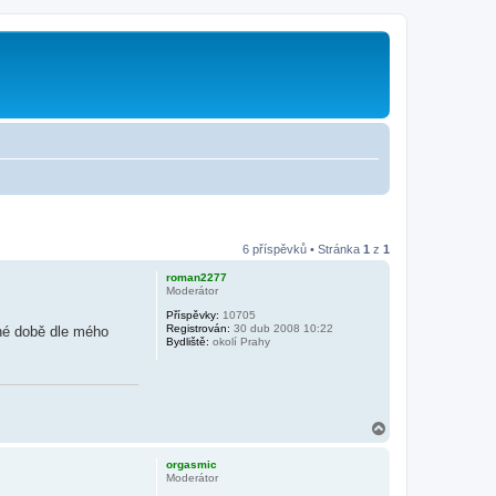
6 příspěvků • Stránka
1
z
1
roman2277
Moderátor
Příspěvky:
10705
Registrován:
30 dub 2008 10:22
sné době dle mého
Bydliště:
okolí Prahy
N
a
h
orgasmic
o
Moderátor
r