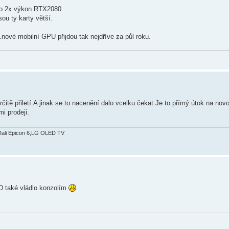
ro 2x výkon RTX2080.
sou ty karty větší.
.nové mobilní GPU přijdou tak nejdříve za půl roku.
čitě přiletí.A jinak se to nacenění dalo vcelku čekat.Je to přímý útok na nov
i prodeji.
Dali Epicon 6,LG OLED TV
D také vládlo konzolím