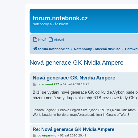
forum.notebook.cz
Notebooky a vše kolem
Nové
Aktivní
forum.notebook.cz
Notebooky - obecná diskuse
Hardwa
Nová generace GK Nvidia Ampere
Nová generace GK Nvidia Ampere
P
od
roman2277
»
02 zář 2020 18:23
ř
í
Bliží se vydání nové generace GK od Nvidie.Výkon bude op
s
názoru nemá smyl kupovat drahý NTB bez nové řady GK.( 
p
ě
v
e
Lenovo Legion 9,Lenovo Legion Slim 7,Ipad PRO M1,Naim Uniti Atom,
k
World Leader in horde at map Azura(statistics) in Gears of War 3
Re: Nová generace GK Nvidia Ampere
P
od
orgasmic
»
02 zář 2020 20:47