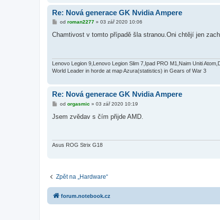
Re: Nová generace GK Nvidia Ampere
P
od
roman2277
»
03 zář 2020 10:06
ř
í
Chamtivost v tomto případě šla stranou.Oni chtějí jen zachy
s
p
ě
v
e
Lenovo Legion 9,Lenovo Legion Slim 7,Ipad PRO M1,Naim Uniti Atom,
k
World Leader in horde at map Azura(statistics) in Gears of War 3
Re: Nová generace GK Nvidia Ampere
P
od
orgasmic
»
03 zář 2020 10:19
ř
í
Jsem zvědav s čím přijde AMD.
s
p
ě
v
e
Asus ROG Strix G18
k
Zpět na „Hardware“
forum.notebook.cz