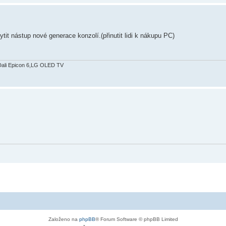
tit nástup nové generace konzolí.(přinutit lidi k nákupu PC)
Dali Epicon 6,LG OLED TV
Založeno na
phpBB
® Forum Software © phpBB Limited