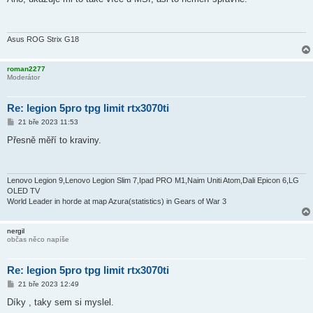
s
p
ě
v
e
Asus ROG Strix G18
k
roman2277
Moderátor
Re: legion 5pro tpg limit rtx3070ti
P
21 bře 2023 11:53
ř
í
Přesně měří to kraviny.
s
p
ě
v
e
Lenovo Legion 9,Lenovo Legion Slim 7,Ipad PRO M1,Naim Uniti Atom,Dali Epicon 6,LG
k
OLED TV
World Leader in horde at map Azura(statistics) in Gears of War 3
nergil
občas něco napíše
Re: legion 5pro tpg limit rtx3070ti
P
21 bře 2023 12:49
ř
í
Díky , taky sem si myslel.
s