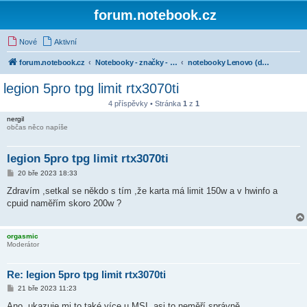
forum.notebook.cz
Nové
Aktivní
forum.notebook.cz
Notebooky - značky - kluby uživatelů
notebooky Lenovo (dříve IBM)
legion 5pro tpg limit rtx3070ti
4 příspěvky • Stránka
1
z
1
nergil
občas něco napíše
legion 5pro tpg limit rtx3070ti
P
20 bře 2023 18:33
ř
í
Zdravím ,setkal se někdo s tím ,že karta má limit 150w a v hwinfo a
s
cpuid naměřím skoro 200w ?
p
ě
v
e
orgasmic
k
Moderátor
Re: legion 5pro tpg limit rtx3070ti
P
21 bře 2023 11:23
ř
í
Ano, ukazuje mi to také více u MSI, asi to neměří správně.