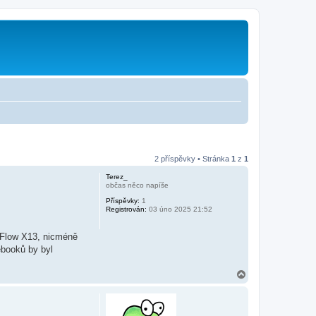
2 příspěvky • Stránka
1
z
1
Terez_
občas něco napíše
Příspěvky:
1
Registrován:
03 úno 2025 21:52
 Flow X13, nicméně
ebooků by byl
N
a
h
o
r