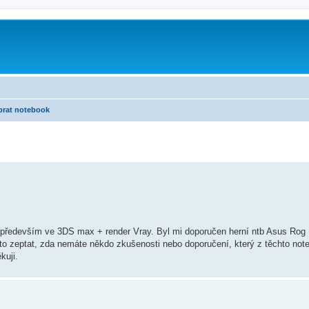
brat notebook
h, především ve 3DS max + render Vray. Byl mi doporučen herní ntb Asus Rog
to zeptat, zda nemáte někdo zkušenosti nebo doporučení, který z těchto not
kuji.