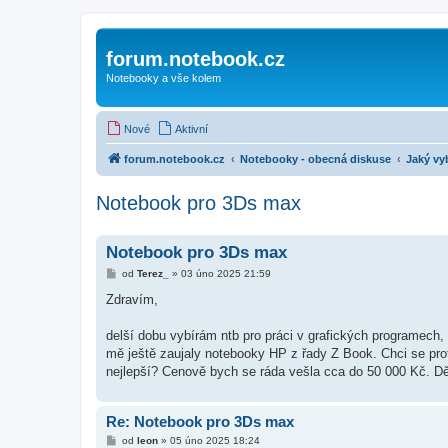
forum.notebook.cz
Notebooky a vše kolem
Nové
Aktivní
forum.notebook.cz
Notebooky - obecná diskuse
Jaký vy
Notebook pro 3Ds max
Notebook pro 3Ds max
P
od
Terez_
»
03 úno 2025 21:59
ř
í
Zdravím,
s
p
ě
delší dobu vybírám ntb pro práci v grafických programec
v
mě ještě zaujaly notebooky HP z řady Z Book. Chci se pro
e
k
nejlepší? Cenově bych se ráda vešla cca do 50 000 Kč. Dě
Re: Notebook pro 3Ds max
P
od
leon
»
05 úno 2025 18:24