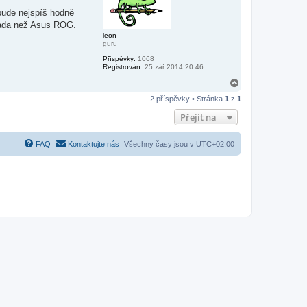
u
bude nejspíš hodně
 řada než Asus ROG.
leon
guru
Příspěvky:
1068
Registrován:
25 zář 2014 20:46
N
a
2 příspěvky • Stránka
1
z
1
h
o
Přejít na
r
u
FAQ
Kontaktujte nás
Všechny časy jsou v
UTC+02:00