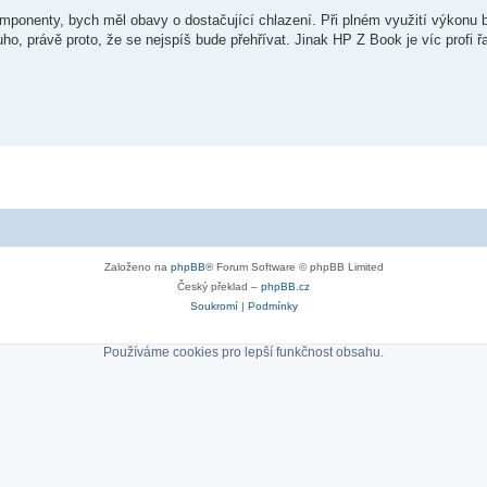
mponenty, bych měl obavy o dostačující chlazení. Při plném využití výkonu 
uho, právě proto, že se nejspíš bude přehřívat. Jinak HP Z Book je víc profi
Založeno na
phpBB
® Forum Software © phpBB Limited
Český překlad –
phpBB.cz
Soukromí
|
Podmínky
Používáme cookies pro lepší funkčnost obsahu.