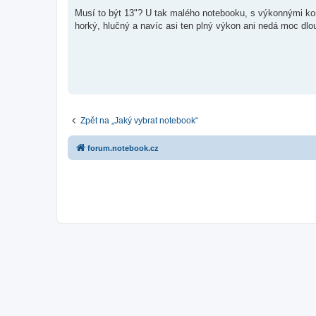
ř
í
Musí to být 13"? U tak malého notebooku, s výkonnými ko
s
horký, hlučný a navíc asi ten plný výkon ani nedá moc dlo
p
ě
v
e
k
Zpět na „Jaký vybrat notebook“
forum.notebook.cz