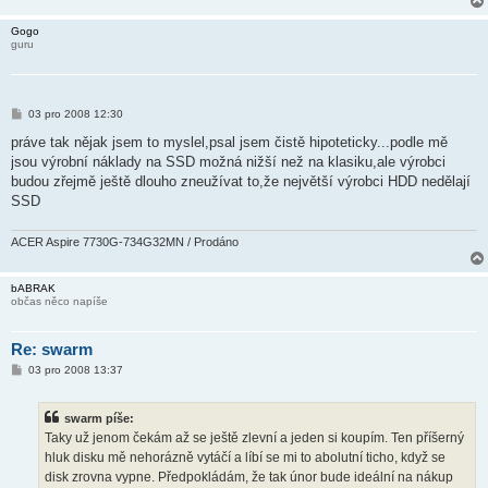
Gogo
guru
P
03 pro 2008 12:30
ř
í
práve tak nějak jsem to myslel,psal jsem čistě hipoteticky...podle mě
s
jsou výrobní náklady na SSD možná nižší než na klasiku,ale výrobci
p
ě
budou zřejmě ještě dlouho zneužívat to,že největší výrobci HDD nedělají
v
SSD
e
k
ACER Aspire 7730G-734G32MN / Prodáno
bABRAK
občas něco napíše
Re: swarm
P
03 pro 2008 13:37
ř
í
s
swarm píše:
p
ě
Taky už jenom čekám až se ještě zlevní a jeden si koupím. Ten příšerný
v
hluk disku mě nehorázně vytáčí a líbí se mi to abolutní ticho, když se
e
k
disk zrovna vypne. Předpokládám, že tak únor bude ideální na nákup