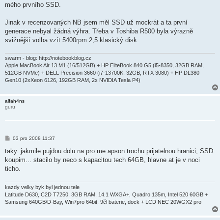
v
mého prvního SSD.
e
k
Jinak v recenzovaných NB jsem měl SSD už mockrát a ta první
generace nebyal žádná výhra. Třeba v Toshiba R500 byla výrazně
svižnější volba vzít 5400rpm 2,5 klasický disk.
swarm - blog: http://notebookblog.cz
Apple MacBook Air 13 M1 (16/512GB) + HP EliteBook 840 G5 (i5-8350, 32GB RAM,
512GB NVMe) + DELL Precision 3660 (i7-13700K, 32GB, RTX 3080) + HP DL380
Gen10 (2xXeon 6126, 192GB RAM, 2x NVIDIA Tesla P4)
alfah4ns
guru
P
03 pro 2008 11:37
ř
í
taky. jakmile pujdou dolu na pro me apson trochu prijatelnou hranici, SSD
s
koupim... stacilo by neco s kapacitou tech 64GB, hlavne at je v noci
p
ě
ticho.
v
e
k
kazdy velky byk byl jednou tele
Latitude D630, C2D T7250, 3GB RAM, 14.1 WXGA+, Quadro 135m, Intel 520 60GB +
Samsung 640GB/D-Bay, Win7pro 64bit, 9čl baterie, dock + LCD NEC 20WGX2 pro