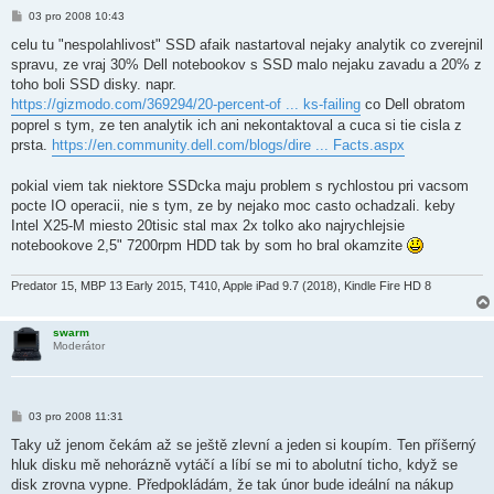
P
03 pro 2008 10:43
ř
í
celu tu "nespolahlivost" SSD afaik nastartoval nejaky analytik co zverejnil
s
spravu, ze vraj 30% Dell notebookov s SSD malo nejaku zavadu a 20% z
p
ě
toho boli SSD disky. napr.
v
https://gizmodo.com/369294/20-percent-of ... ks-failing
co Dell obratom
e
k
poprel s tym, ze ten analytik ich ani nekontaktoval a cuca si tie cisla z
prsta.
https://en.community.dell.com/blogs/dire ... Facts.aspx
pokial viem tak niektore SSDcka maju problem s rychlostou pri vacsom
pocte IO operacii, nie s tym, ze by nejako moc casto ochadzali. keby
Intel X25-M miesto 20tisic stal max 2x tolko ako najrychlejsie
notebookove 2,5" 7200rpm HDD tak by som ho bral okamzite
Predator 15, MBP 13 Early 2015, T410, Apple iPad 9.7 (2018), Kindle Fire HD 8
swarm
Moderátor
P
03 pro 2008 11:31
ř
í
Taky už jenom čekám až se ještě zlevní a jeden si koupím. Ten příšerný
s
hluk disku mě nehorázně vytáčí a líbí se mi to abolutní ticho, když se
p
ě
disk zrovna vypne. Předpokládám, že tak únor bude ideální na nákup