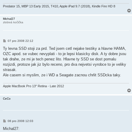
Predator 15, MBP 13 Early 2015, T410, Apple iPad 9.7 (2018), Kindle Fire HD 8
Michal27
zlobivá kočička
P
07 pro 2008 22:12
ř
í
Ty levna SSD stoji za prd. Ted jsem cetl nejake testiky a hlavne HAMA,
s
OZC apod. se vubec nevyplati - to je lepsi klasicky disk. A ty dobre jsou
p
ě
tak drahe, ze mi je tech penez lito. Hlavne ty SSD se dost pomalu
v
rozjizdi, protoze jak jiz bylo receno, pro dva nejvetsi vyrobce to je veliky
e
k
strasak.
Ale casem si myslim, ze i WD a Seagate zacnou chrlit SSDcka taky.
Apple MacBook Pro 13" Retina - Late 2012
CeCo
P
08 pro 2008 12:03
ř
í
Michal27:
s