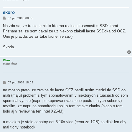
skoro
P
07 pro 2008 09:06
ř
í
No zda sa, ze tu nie je nikto kto ma realne skusenosti s SSDckami.
s
Priznam sa, ze som cakal ze uz niekoho zlakali lacne SSDcka od OCZ.
p
ě
Ono je pravda, ze az take lacne nie su:-)
v
e
k
Skoda.
Ghost
Moderátor
P
07 pro 2008 18:53
ř
í
no mozno preto, ze zrovna tie lacne OCZ patrili tusim medzi tie SSD co
s
mali (maju) problem s tym spomalovanim v niektorych situaciach co som
p
ě
spominal vyssie (napr. pri kopirovani vacsieho poctu malych suborov).
v
myslim, ze napr. na anandtechu boli o tom nejake clanky (nieco o tom
e
k
bolo aj v review na ten Intel X25-M).
a malokto je stale ochotny dat 5-10x viac (cena za 1GB) za disk len aby
mal tichy notebook.