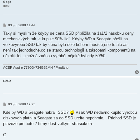
Gogo
guru
P
03 pro 2008 11:44
ř
í
Taky si myslím že kdyby se cena SSD přiblížila na 1a1/2 násobku ceny
s
mechanických,tak je kupuje 90% lidí. Kdyby WD a Seagate přešli na
p
ě
velkovýrobu SSD tak by cena byla dole během měsíce,ono to ale asi
v
není tak jednoduché,co se starou technologii a zásobami komponentů na
e
k
několik let...možná začnou vyrábět nějaké hybridy 50/50
ACER Aspire 7730G-734G32MN / Prodáno
CeCo
P
03 pro 2008 12:25
ř
í
Kde by WD a Seagate nabrali SSD?
Vsak WD nedavno kupilo vyrobcu
s
diskovych platni a Seagate sa do SSD urcite nepohrnie... Prichod SSD je
p
ě
praveze pre tieto 2 firmy dost velkym strasiakom...
v
e
k
C