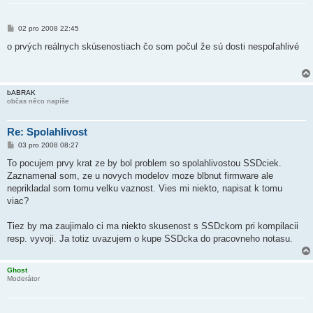
P
02 pro 2008 22:45
ř
í
o prvých reálnych skúsenostiach čo som počul že sú dosti nespoľahlivé
s
p
ě
v
e
bABRAK
k
občas něco napíše
Re: Spolahlivost
P
03 pro 2008 08:27
ř
í
To pocujem prvy krat ze by bol problem so spolahlivostou SSDciek.
s
Zaznamenal som, ze u novych modelov moze blbnut firmware ale
p
ě
neprikladal som tomu velku vaznost. Vies mi niekto, napisat k tomu
v
viac?
e
k
Tiez by ma zaujimalo ci ma niekto skusenost s SSDckom pri kompilacii
resp. vyvoji. Ja totiz uvazujem o kupe SSDcka do pracovneho notasu.
Ghost
Moderátor