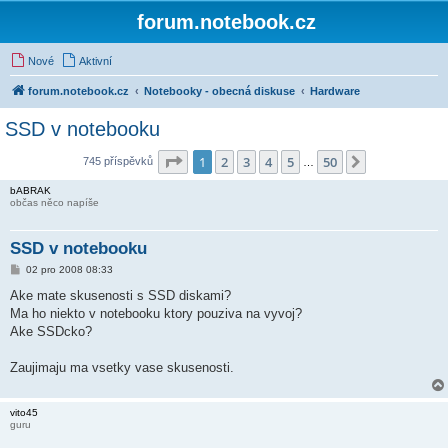
forum.notebook.cz
Nové
Aktivní
forum.notebook.cz
Notebooky - obecná diskuse
Hardware
SSD v notebooku
Stránka
1
z
50
1
2
3
4
5
50
Další
745 příspěvků
…
bABRAK
občas něco napíše
SSD v notebooku
P
02 pro 2008 08:33
ř
í
Ake mate skusenosti s SSD diskami?
s
Ma ho niekto v notebooku ktory pouziva na vyvoj?
p
ě
Ake SSDcko?
v
e
k
Zaujimaju ma vsetky vase skusenosti.
vito45
guru