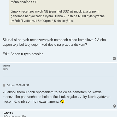
mého prvního SSD.
Jinak v recenzovaných NB jsem měl SSD už mockrát a ta první
generace nebyal žádná výhra. Třeba v Toshiba R500 byla výrazně
svižnější volba vzít 5400rpm 2,5 klasický disk.
Skusal si na tych recenzovanych notasoch nieco kompilovat? Alebo
aspon aky bol tvoj dojem ked doslo na pracu z diskom?
Edit: Aspon u tych novsich.
vito45
guru
P
04 pro 2008 09:57
ř
í
ku absolutnému tichu spomeniem to že čo sa pametám pri každej
s
recenzii iba pasívneho pc bolo počuť i tak nejake zvuky ktoré vydávalo
p
ě
niečo iné, u nb som to nezaznamenal
v
e
k
bABRAK
občas něco napíše