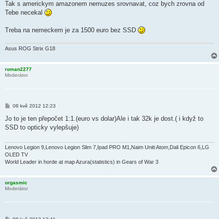
í
Tak s americkym amazonem nemuzes srovnavat, coz bych zrovna od
s
Tebe necekal
p
ě
v
Treba na nemeckem je za 1500 euro bez SSD
e
k
Asus ROG Strix G18
roman2277
Moderátor
P
08 kvě 2012 12:23
ř
í
Jo to je ten přepočet 1:1.(euro vs dolar)Ale i tak 32k je dost.( i když to
s
SSD to opticky vylepšuje)
p
ě
v
e
Lenovo Legion 9,Lenovo Legion Slim 7,Ipad PRO M1,Naim Uniti Atom,Dali Epicon 6,LG
k
OLED TV
World Leader in horde at map Azura(statistics) in Gears of War 3
orgasmic
Moderátor
P