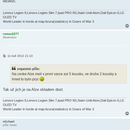
recenzi.
p
ě
v
e
Lenovo Legion 9,Lenovo Legion Slim 7,Ipad PRO M1,Naim Uniti Atom,Dali Epicon 6,LG
k
OLED TV
World Leader in horde at map Azura(statistics) in Gears of War 3
roman2277
Moderátor
P
11 kvě 2012 21:10
ř
í
s
orgasmic píše:
p
ě
Na ceske Alze meli v prvni varce asi 5 kousku, ve druhe 2 kousky a
v
hned to bylo pryc
e
k
Tak už jich je na Alze skladem dost.
Lenovo Legion 9,Lenovo Legion Slim 7,Ipad PRO M1,Naim Uniti Atom,Dali Epicon 6,LG
OLED TV
World Leader in horde at map Azura(statistics) in Gears of War 3
m1chael
píše často