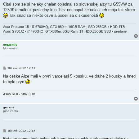
í
Cital som ze si nejaky chalan objednal so slovenskej alzy tu G55VW za
s
1250€ a mali uz posledny kus.Tiez nechapal ze odkial ich maju tak skoro
p
ě
Tak snad sa niekto ozve a podeli sa o skusenosti
v
e
k
Acer Predator 15 - i7 6700HQ, GTX 980m, 16GB RAM , SSD 256GB + HDD 1TB
Asus G750JZ - i7 4700HQ, GTX880m, 8GB Ram, 1T HDD,250GB SSD - predane...
orgasmic
Moderátor
P
09 kvě 2012 12:41
ř
í
Na ceske Alze meli v prvni varce asi 5 kousku, ve druhe 2 kousky a hned
s
to bylo pryc
p
ě
v
e
Asus ROG Strix G18
k
gerremi
píše často
P
09 kvě 2012 12:46
ř
í
Este ze mame tych bohatych ktory bez akychkolvek recenzii dokazu