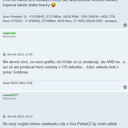
s
kupovat taketo drahe hracky
p
ě
v
e
Acer Predator 15 - i7 6700HQ, GTX 980m, 16GB RAM , SSD 256GB + HDD 1TB
k
Asus G750JZ - i7 4700HQ, GTX880m, 8GB Ram, 1T HDD,250GB SSD - predane...
orgasmic
Moderátor
P
09 kvě 2012 12:55
ř
í
Me akorat stve, ze nove grafiky od nVidie se uz prodavaji, ale AMD ne...a
s
asi se ani prodavat herni varianty v CR nebudou....kdyz nebudu brat v
p
ě
potaz Goldmax.
v
e
k
Asus ROG Strix G18
roman2277
Moderátor
P
09 kvě 2012 19:13
ř
í
No nový majitel tohoto notebooku zde z fora PeldaCZ by mohl udělat
s