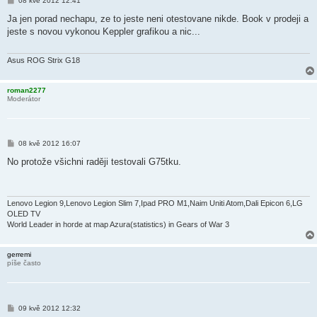
08 kvě 2012 12:41
ř
í
Ja jen porad nechapu, ze to jeste neni otestovane nikde. Book v prodeji a
s
jeste s novou vykonou Keppler grafikou a nic...
p
ě
v
e
Asus ROG Strix G18
k
roman2277
Moderátor
P
08 kvě 2012 16:07
ř
í
No protože všichni raději testovali G75tku.
s
p
ě
v
e
Lenovo Legion 9,Lenovo Legion Slim 7,Ipad PRO M1,Naim Uniti Atom,Dali Epicon 6,LG
k
OLED TV
World Leader in horde at map Azura(statistics) in Gears of War 3
gerremi
píše často
P
09 kvě 2012 12:32
ř