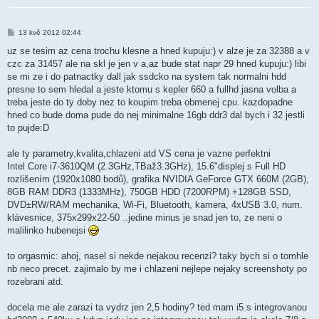
P
13 kvě 2012 02:44
ř
í
uz se tesim az cena trochu klesne a hned kupuju:) v alze je za 32388 a v
s
czc za 31457 ale na skl je jen v a,az bude stat napr 29 hned kupuju:) libi
p
ě
se mi ze i do patnactky dall jak ssdcko na system tak normalni hdd
v
presne to sem hledal a jeste ktomu s kepler 660 a fullhd jasna volba a
e
k
treba jeste do ty doby nez to koupim treba obmenej cpu. kazdopadne
hned co bude doma pude do nej minimalne 16gb ddr3 dal bych i 32 jestli
to pujde:D
ale ty parametry,kvalita,chlazeni atd VS cena je vazne perfektni
Intel Core i7-3610QM (2.3GHz,TBaž3.3GHz), 15.6"displej s Full HD
rozlišením (1920x1080 bodů), grafika NVIDIA GeForce GTX 660M (2GB),
8GB RAM DDR3 (1333MHz), 750GB HDD (7200RPM) +128GB SSD,
DVD±RW/RAM mechanika, Wi-Fi, Bluetooth, kamera, 4xUSB 3.0, num.
klávesnice, 375x299x22-50 ..jedine minus je snad jen to, ze neni o
malilinko hubenejsi
to orgasmic: ahoj, nasel si nekde nejakou recenzi? taky bych si o tomhle
nb neco precet. zajimalo by me i chlazeni nejlepe nejaky screenshoty po
rozebrani atd.
docela me ale zarazi ta vydrz jen 2,5 hodiny? ted mam i5 s integrovanou