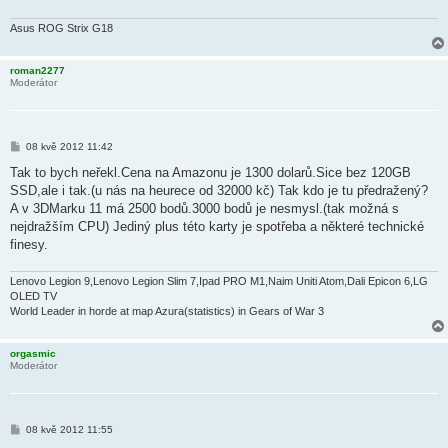
Asus ROG Strix G18
roman2277
Moderátor
P
08 kvě 2012 11:42
ř
í
Tak to bych neřekl.Cena na Amazonu je 1300 dolarů.Sice bez 120GB
s
SSD,ale i tak.(u nás na heurece od 32000 kč) Tak kdo je tu předražený?
p
ě
A v 3DMarku 11 má 2500 bodů.3000 bodů je nesmysl.(tak možná s
v
nejdražším CPU) Jediný plus této karty je spotřeba a některé technické
e
k
finesy.
Lenovo Legion 9,Lenovo Legion Slim 7,Ipad PRO M1,Naim Uniti Atom,Dali Epicon 6,LG
OLED TV
World Leader in horde at map Azura(statistics) in Gears of War 3
orgasmic
Moderátor
P
08 kvě 2012 11:55
ř