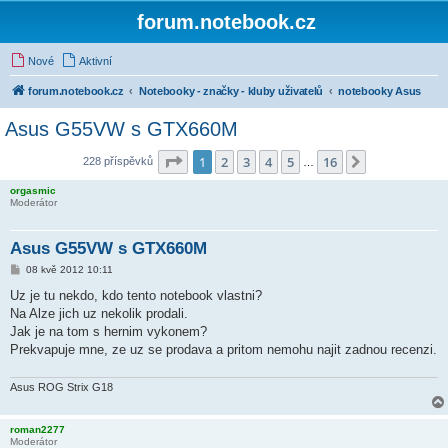
forum.notebook.cz
Nové
Aktivní
forum.notebook.cz
Notebooky - značky - kluby uživatelů
notebooky Asus
Asus G55VW s GTX660M
Stránka
1
z
16
1
2
3
4
5
16
Další
228 příspěvků
…
orgasmic
Moderátor
Asus G55VW s GTX660M
P
08 kvě 2012 10:11
ř
í
Uz je tu nekdo, kdo tento notebook vlastni?
s
Na Alze jich uz nekolik prodali.
p
ě
Jak je na tom s hernim vykonem?
v
Prekvapuje mne, ze uz se prodava a pritom nemohu najit zadnou recenzi.
e
k
Asus ROG Strix G18
roman2277
Moderátor