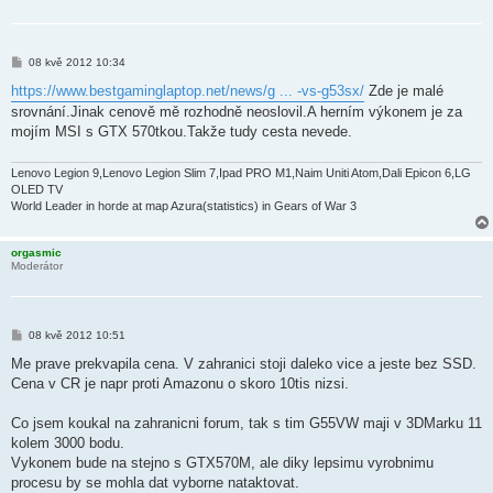
P
08 kvě 2012 10:34
ř
í
https://www.bestgaminglaptop.net/news/g ... -vs-g53sx/
Zde je malé
s
srovnání.Jinak cenově mě rozhodně neoslovil.A herním výkonem je za
p
ě
mojím MSI s GTX 570tkou.Takže tudy cesta nevede.
v
e
k
Lenovo Legion 9,Lenovo Legion Slim 7,Ipad PRO M1,Naim Uniti Atom,Dali Epicon 6,LG
OLED TV
World Leader in horde at map Azura(statistics) in Gears of War 3
orgasmic
Moderátor
P
08 kvě 2012 10:51
ř
í
Me prave prekvapila cena. V zahranici stoji daleko vice a jeste bez SSD.
s
Cena v CR je napr proti Amazonu o skoro 10tis nizsi.
p
ě
v
Co jsem koukal na zahranicni forum, tak s tim G55VW maji v 3DMarku 11
e
k
kolem 3000 bodu.
Vykonem bude na stejno s GTX570M, ale diky lepsimu vyrobnimu
procesu by se mohla dat vyborne nataktovat.