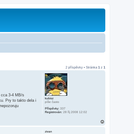
2 příspěvky • Stránka
1
z
1
a cca 3-4 MB/s
kubisz
. Pry to takto dela i
píše často
 nepozoruju
Příspěvky:
337
Registrován:
28 říj 2008 12:02
N
a
h
zivan
o