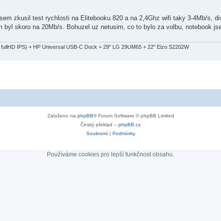
sem zkusil test rychlosti na Elitebooku 820 a na 2,4Ghz wifi taky 3-4Mb/s, d
em byl skoro na 20Mb/s. Bohuzel uz netusim, co to bylo za volbu, notebook js
fullHD IPS) + HP Universal USB-C Dock + 29" LG 29UM65 + 22" Eizo S2202W
Založeno na
phpBB
® Forum Software © phpBB Limited
Český překlad –
phpBB.cz
Soukromí
|
Podmínky
Používáme cookies pro lepší funkčnost obsahu.