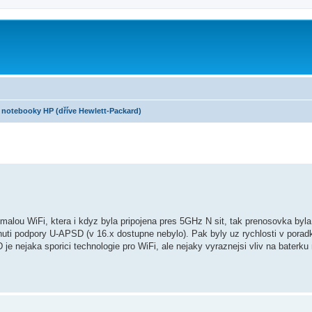
notebooky HP (dříve Hewlett-Packard)
alou WiFi, ktera i kdyz byla pripojena pres 5GHz N sit, tak prenosovka byl
uti podpory U-APSD (v 16.x dostupne nebylo). Pak byly uz rychlosti v poradku
je nejaka sporici technologie pro WiFi, ale nejaky vyraznejsi vliv na baterku