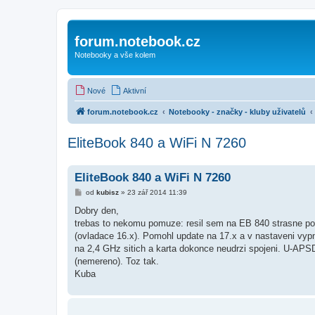
forum.notebook.cz
Notebooky a vše kolem
Nové
Aktivní
forum.notebook.cz
Notebooky - značky - kluby uživatelů
EliteBook 840 a WiFi N 7260
EliteBook 840 a WiFi N 7260
P
od
kubisz
»
23 zář 2014 11:39
ř
í
Dobry den,
s
trebas to nekomu pomuze: resil sem na EB 840 strasne pom
p
ě
(ovladace 16.x). Pomohl update na 17.x a v nastaveni vypn
v
na 2,4 GHz sitich a karta dokonce neudrzi spojeni. U-APSD 
e
k
(nemereno). Toz tak.
Kuba