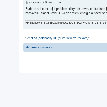
P
od
zivan
»
06 říj 2014 19:36
ř
í
Bude to asi obecnejsi problem, diky prispevku od kubisze j
s
nastaveni, zmenil jednu z voleb setreni energie a hned js
p
ě
v
e
HP Elitebook 845 G8 (Ryzen 5650U, 32GB RAM, WD SN570 1TB, 14" 
k
Zpět na „notebooky HP (dříve Hewlett-Packard)“
forum.notebook.cz