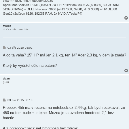
swarm - blog: http://notebookblog.cz
Apple MacBook Air 13 M1 (16/512GB) + HP EliteBook 840 G5 (i5-8350, 32GB RAM,
512GB NVMe) + DELL Precision 3660 (i7-13700K, 32GB, RTX 3080) + HP DL380
Gen10 (2xXeon 6126, 192GB RAM, 2x NVIDIA Tesla P4)
Moliko
občas něco napíše
P
03 bře 2015 08:02
ř
í
A co ta váha? 15" HP má jen 2,1 kg, ten 14" Acer 2,3 kg, v čem je zrada?
s
p
ě
Který by vydržel déle na baterii?
v
e
k
zivan
guru
P
03 bře 2015 08:10
ř
í
Probook 455 ma v recenzi na notebook.cz 2,44kg, tak bych ocekaval, ze
s
450 na tom bude +- stejne. Mozna je ta uvadena hmotnost 2,1 bez
p
ě
baterie.
v
e
k
A z notebookcheck.net hmotnosti bez zdroje: