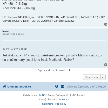
HP 450 - 2,417kg
Acer P246-M - 2,063kg
HP Elitebook 845 G8 (Ryzen 5650U, 32GB RAM, WD SN570 1TB, 14" fullHD IPS) + HP
Universal USB-C Dock + 29" LG 29UM65 + 22" Eizo S2202W
Moliko
občas něco napíše
P
27 bře 2015 18:32
ř
í
Ještě dotaz k HP - jsou už vyřešené problémy s wifi? Mám si dát pozor
s
na značku karty, jestli je to Intel, Mediatek, Ralink?
p
ě
v
e
5 příspěvků • Stránka
1
z
1
k
Přejít na
forum.notebook.cz
Všechny časy jsou v
UTC+02:00
Založeno na
phpBB
® Forum Software © phpBB Limited
Český překlad –
phpBB.cz
Soukromí
|
Podmínky