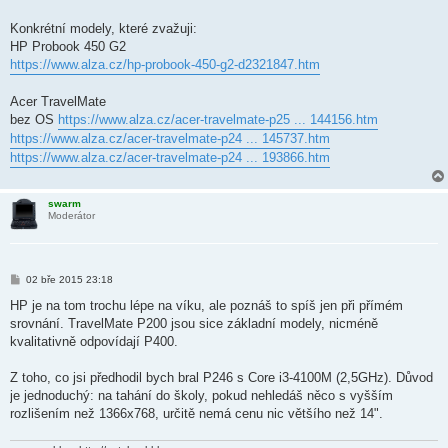
Konkrétní modely, které zvažuji:
HP Probook 450 G2
https://www.alza.cz/hp-probook-450-g2-d2321847.htm
Acer TravelMate
bez OS
https://www.alza.cz/acer-travelmate-p25 ... 144156.htm
https://www.alza.cz/acer-travelmate-p24 ... 145737.htm
https://www.alza.cz/acer-travelmate-p24 ... 193866.htm
swarm
Moderátor
P
02 bře 2015 23:18
ř
í
HP je na tom trochu lépe na víku, ale poznáš to spíš jen při přímém
s
srovnání. TravelMate P200 jsou sice základní modely, nicméně
p
ě
kvalitativně odpovídají P400.
v
e
k
Z toho, co jsi předhodil bych bral P246 s Core i3-4100M (2,5GHz). Důvod
je jednoduchý: na tahání do školy, pokud nehledáš něco s vyšším
rozlišením než 1366x768, určitě nemá cenu nic většího než 14".