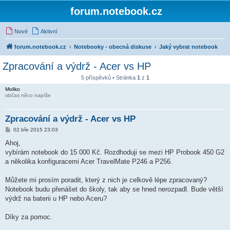
forum.notebook.cz
Nové
Aktivní
forum.notebook.cz
Notebooky - obecná diskuse
Jaký vybrat notebook
Zpracování a výdrž - Acer vs HP
5 příspěvků • Stránka
1
z
1
Moliko
občas něco napíše
Zpracování a výdrž - Acer vs HP
P
02 bře 2015 23:03
ř
í
Ahoj,
s
vybírám notebook do 15 000 Kč. Rozdhoduji se mezi HP Probook 450 G2
p
ě
a několika konfiguracemi Acer TravelMate P246 a P256.
v
e
k
Můžete mi prosím poradit, který z nich je celkově lépe zpracovaný?
Notebook budu přenášet do školy, tak aby se hned nerozpadl. Bude větší
výdrž na baterii u HP nebo Aceru?
Díky za pomoc.