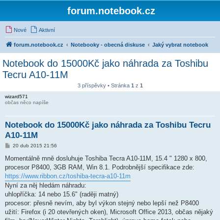
forum.notebook.cz
Nové
Aktivní
forum.notebook.cz
Notebooky - obecná diskuse
Jaký vybrat notebook
Notebook do 15000Kč jako náhrada za Toshibu
Tecru A10-11M
3 příspěvky • Stránka
1
z
1
wizard571
občas něco napíše
Notebook do 15000Kč jako náhrada za Toshibu Tecru
A10-11M
P
20 dub 2015 21:56
ř
í
Momentálně mně dosluhuje Toshiba Tecra A10-11M, 15.4 " 1280 x 800,
s
procesor P8400, 3GB RAM, Win 8.1. Podrobnější specifikace zde:
p
ě
https://www.ribbon.cz/toshiba-tecra-a10-11m
v
Nyní za něj hledám náhradu:
e
k
uhlopříčka: 14 nebo 15.6" (raději matný)
procesor: přesně nevím, aby byl výkon stejný nebo lepší než P8400
užití: Firefox (i 20 otevřených oken), Microsoft Office 2013, občas nějaký