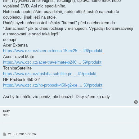
film, hry(NeverWinter Nights, Torchlight), úprava home fotek nebo
vypálené DVD. Asi nic speciálního.
Notebook nepřenáším pravidelně, spíše příležitostně na chatu či
dovolenou, jinak leží na stole.
Raději bych upřednostnil nějaký "firemní" před notebookem do
"domácnosti" jak to dnes rozlišují v e-shopech. Vypadají konzervativněji
a zpracování je snad také lepší.
co např:
Acer Extensa
https://www.czc.cz/acer-extensa-15-ex25 ... 26/produkt
Acer Travel Mate
https://www.czc.cz/acer-travelmate-p246 ... 59/produkt
ToshibaSatellite
https://www.czc.cz/toshiba-satellite-pr ... 41/produkt
HP ProBook 450 G2
https://www.czc.cz/hp-probook-450-g2-ce ... 50/produkt
Asi by to chtělo víc peněz, ale bohužel. Díky všem za rady.
sajty
guru
P
21 dub 2015 08:26
ř