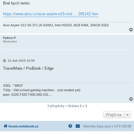
í
Bral bych tento:
s
p
ě
https://www.alza.cz/acer-aspire-e15-mid ... 295142.htm
v
e
k
Acer Aspire S13 S5-371 (i5-6200U, Intel HD520, 8GB RAM, 256GB SSD)
Python.P
Moderátor
P
21 dub 2015 10:55
ř
í
TravelMate / ProBook / Edge
s
p
ě
v
e
X301 - "WKS"
k
T42p - Old-school gaming machine... (not moded yet)
past: X220,T420,T400,X60,X31....
3 příspěvky • Stránka
1
z
1
Přejít na
forum.notebook.cz
Všechny časy jsou v
UTC+02:00