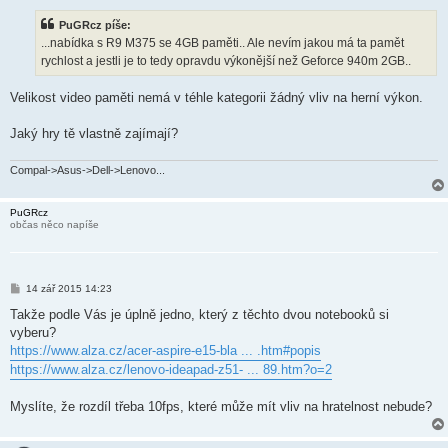
í
s
PuGRcz píše:
p
ě
...nabídka s R9 M375 se 4GB paměti.. Ale nevím jakou má ta pamět
v
rychlost a jestli je to tedy opravdu výkonější než Geforce 940m 2GB..
e
k
Velikost video paměti nemá v téhle kategorii žádný vliv na herní výkon.
Jaký hry tě vlastně zajímají?
Compal->Asus->Dell->Lenovo...
PuGRcz
občas něco napíše
P
14 zář 2015 14:23
ř
í
Takže podle Vás je úplně jedno, který z těchto dvou notebooků si
s
vyberu?
p
ě
https://www.alza.cz/acer-aspire-e15-bla ... .htm#popis
v
https://www.alza.cz/lenovo-ideapad-z51- ... 89.htm?o=2
e
k
Myslíte, že rozdíl třeba 10fps, které může mít vliv na hratelnost nebude?