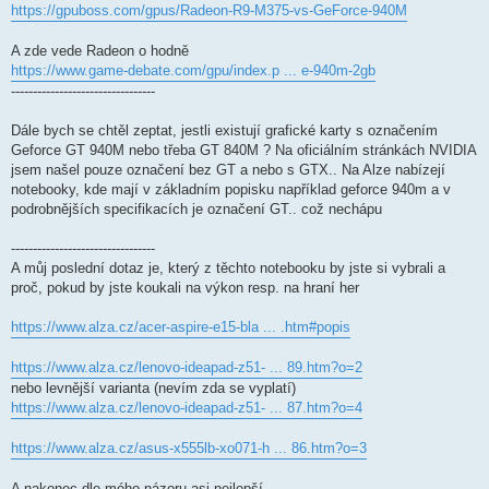
https://gpuboss.com/gpus/Radeon-R9-M375-vs-GeForce-940M
A zde vede Radeon o hodně
https://www.game-debate.com/gpu/index.p ... e-940m-2gb
---------------------------------
Dále bych se chtěl zeptat, jestli existují grafické karty s označením
Geforce GT 940M nebo třeba GT 840M ? Na oficiálním stránkách NVIDIA
jsem našel pouze označení bez GT a nebo s GTX.. Na Alze nabízejí
notebooky, kde mají v základním popisku například geforce 940m a v
podrobnějších specifikacích je označení GT.. což nechápu
---------------------------------
A můj poslední dotaz je, který z těchto notebooku by jste si vybrali a
proč, pokud by jste koukali na výkon resp. na hraní her
https://www.alza.cz/acer-aspire-e15-bla ... .htm#popis
https://www.alza.cz/lenovo-ideapad-z51- ... 89.htm?o=2
nebo levnější varianta (nevím zda se vyplatí)
https://www.alza.cz/lenovo-ideapad-z51- ... 87.htm?o=4
https://www.alza.cz/asus-x555lb-xo071-h ... 86.htm?o=3
A nakonec dle mého názoru asi nejlepší