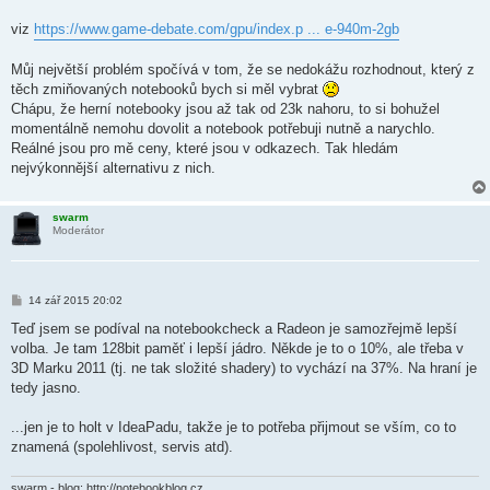
viz
https://www.game-debate.com/gpu/index.p ... e-940m-2gb
Můj největší problém spočívá v tom, že se nedokážu rozhodnout, který z
těch zmiňovaných notebooků bych si měl vybrat
Chápu, že herní notebooky jsou až tak od 23k nahoru, to si bohužel
momentálně nemohu dovolit a notebook potřebuji nutně a narychlo.
Reálné jsou pro mě ceny, které jsou v odkazech. Tak hledám
nejvýkonnější alternativu z nich.
swarm
Moderátor
P
14 zář 2015 20:02
ř
í
Teď jsem se podíval na notebookcheck a Radeon je samozřejmě lepší
s
volba. Je tam 128bit paměť i lepší jádro. Někde je to o 10%, ale třeba v
p
ě
3D Marku 2011 (tj. ne tak složité shadery) to vychází na 37%. Na hraní je
v
tedy jasno.
e
k
...jen je to holt v IdeaPadu, takže je to potřeba přijmout se vším, co to
znamená (spolehlivost, servis atd).
swarm - blog: http://notebookblog.cz