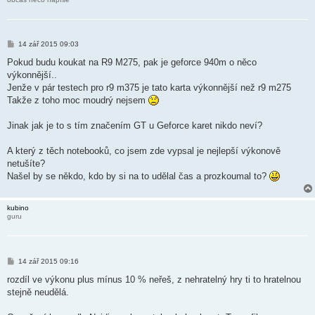
P
14 zář 2015 09:03
ř
í
Pokud budu koukat na R9 M275, pak je geforce 940m o něco
s
výkonnější..
p
ě
Jenže v pár testech pro r9 m375 je tato karta výkonnější než r9 m275
v
Takže z toho moc moudrý nejsem
e
k
Jinak jak je to s tím značením GT u Geforce karet nikdo neví?
A který z těch notebooků, co jsem zde vypsal je nejlepší výkonově
netušíte?
Našel by se někdo, kdo by si na to udělal čas a prozkoumal to?
kubino
guru
P
14 zář 2015 09:16
ř
í
rozdíl ve výkonu plus mínus 10 % neřeš, z nehratelný hry ti to hratelnou
s
stejně neudělá.
p
ě
v