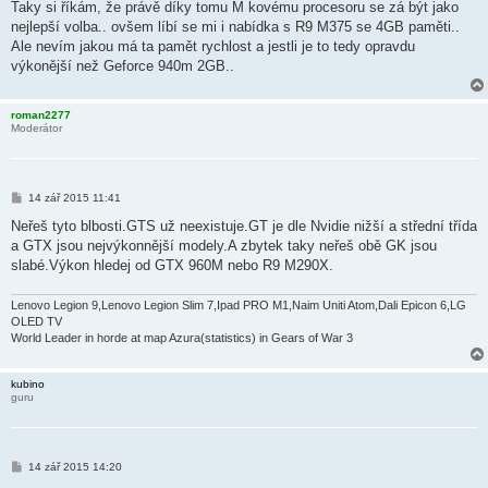
Taky si říkám, že právě díky tomu M kovému procesoru se zá být jako
nejlepší volba.. ovšem líbí se mi i nabídka s R9 M375 se 4GB paměti..
Ale nevím jakou má ta pamět rychlost a jestli je to tedy opravdu
výkonější než Geforce 940m 2GB..
roman2277
Moderátor
P
14 zář 2015 11:41
ř
í
Neřeš tyto blbosti.GTS už neexistuje.GT je dle Nvidie nižší a střední třída
s
a GTX jsou nejvýkonnější modely.A zbytek taky neřeš obě GK jsou
p
ě
slabé.Výkon hledej od GTX 960M nebo R9 M290X.
v
e
k
Lenovo Legion 9,Lenovo Legion Slim 7,Ipad PRO M1,Naim Uniti Atom,Dali Epicon 6,LG
OLED TV
World Leader in horde at map Azura(statistics) in Gears of War 3
kubino
guru
P
14 zář 2015 14:20
ř