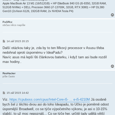
Apple MacBook Air 13 M1 (16/512GB) + HP EliteBook 840 G5 (i5-8350, 32GB RAM,
512GB NVMe) + DELL Precision 3660 (i7-13700K, 32GB, RTX 3080) + HP DL380
Gen10 (2xXeon 6126, 192GB RAM, 2x NVIDIA Tesla P4)
PuGRcz
občas něco napíše
P
14 zář 2015 20:15
ř
í
Další otázkou taky je, zda by to ten Mkový processor v Asusu třeba
s
nedohnal oproti úspornému v IdeaPadu?
p
ě
Navíc asus má lepší 6ti článkovou baterku, i když tam asi bude rozdíl
v
max hodiny..
e
k
ResHacker
píše často
P
15 zář 2015 14:42
ř
í
Viz.
https://cpuboss.com/cpus/Intel-Core-i5- ... e-i5-4210M
Já osobně
s
bych šel z těchto dvou asi do toho Ideapadu, to Učko je poměrně odost
p
ě
úspornější Broadwell, co se týče výpočetního výkonu, je asi o 10-15%
v
slabší, to už moc nepoznáš... Co se týče her, určitě tady udělá větší
e