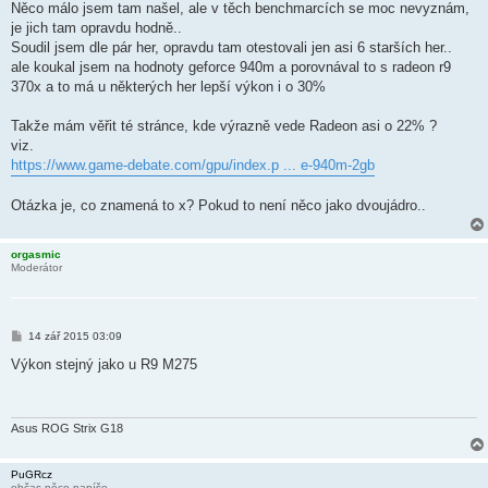
k
Něco málo jsem tam našel, ale v těch benchmarcích se moc nevyznám,
je jich tam opravdu hodně..
Soudil jsem dle pár her, opravdu tam otestovali jen asi 6 starších her..
ale koukal jsem na hodnoty geforce 940m a porovnával to s radeon r9
370x a to má u některých her lepší výkon i o 30%
Takže mám věřit té stránce, kde výrazně vede Radeon asi o 22% ?
viz.
https://www.game-debate.com/gpu/index.p ... e-940m-2gb
Otázka je, co znamená to x? Pokud to není něco jako dvoujádro..
orgasmic
Moderátor
P
14 zář 2015 03:09
ř
í
Výkon stejný jako u R9 M275
s
p
ě
v
e
Asus ROG Strix G18
k
PuGRcz
občas něco napíše