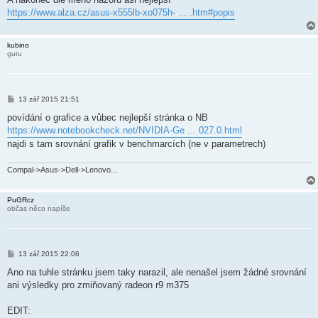
https://www.alza.cz/asus-x555lb-xo075h- ... .htm#popis
kubino
guru
P
13 zář 2015 21:51
ř
í
povídání o grafice a vůbec nejlepší stránka o NB
s
https://www.notebookcheck.net/NVIDIA-Ge ... 027.0.html
p
ě
najdi s tam srovnání grafik v benchmarcích (ne v parametrech)
v
e
k
Compal->Asus->Dell->Lenovo...
PuGRcz
občas něco napíše
P
13 zář 2015 22:06
ř
í
Ano na tuhle stránku jsem taky narazil, ale nenašel jsem žádné srovnání
s
ani výsledky pro zmiňovaný radeon r9 m375
p
ě
v
EDIT:
e