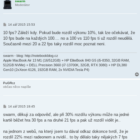
swarm
Moderátor
P
14 zář 2015 15:53
ř
í
10 fps? Záleží kdy. Pokud bude rozdíl výkonu 10%, tak lze očekávat, že
s
10 fps bude na každých 100.... no a 100 vs 110 fps ti už rozdíl neudělá.
p
ě
Současně mezi 20 a 22 fps taky rozdíl moc poznat neni.
v
e
k
swarm - blog: http://notebookblog.cz
Apple MacBook Air 13 M1 (16/512GB) + HP EliteBook 840 G5 (i5-8350, 32GB RAM,
512GB NVMe) + DELL Precision 3660 (i7-13700K, 32GB, RTX 3080) + HP DL380
Gen10 (2xXeon 6126, 192GB RAM, 2x NVIDIA Tesla P4)
PuGRcz
občas něco napíše
P
14 zář 2015 19:45
ř
í
swarm, děkuji za odpověď, ale při 30% rozdílu výkonu může na jedné
s
kartě běžet hra 30 fps a na druhé 21 fps a pak už rozdíl vidět je..
p
ě
v
na jednom z webů, na který jsem tu dával odkaz dokonce tvrdí, že je
e
k
rozdíl 22% mezi radeonem a nvidií.. to by dělalo taky nějakých 7 fps