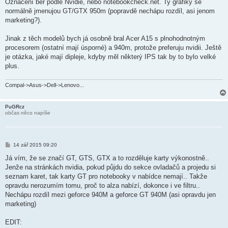
Označení ber podle Nvidie, nebo notebookcheck.net. Ty grafiky se
e
k
normálně jmenujou GT/GTX 950m (popravdě nechápu rozdíl, asi jenom
marketing?).
Jinak z těch modelů bych já osobně bral Acer A15 s plnohodnotným
procesorem (ostatní mají úsporné) a 940m, protože preferuju nvidii. Ještě
je otázka, jaké mají dipleje, kdyby měl některý IPS tak by to bylo velké
plus.
Compal->Asus->Dell->Lenovo...
PuGRcz
občas něco napíše
P
14 zář 2015 09:20
ř
í
Já vím, že se značí GT, GTS, GTX a to rozděluje karty výkonostně..
s
Jenže na stránkách nvidia, pokud půjdu do sekce ovladačů a projedu si
p
ě
seznam karet, tak karty GT pro notebooky v nabídce nemají.. Takže
v
opravdu nerozumím tomu, proč to alza nabízí, dokonce i ve filtru..
e
k
Nechápu rozdíl mezi geforce 940M a geforce GT 940M (asi opravdu jen
marketing)
EDIT: