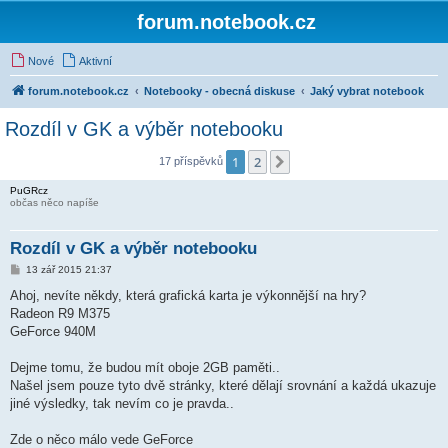
forum.notebook.cz
Nové
Aktivní
forum.notebook.cz
Notebooky - obecná diskuse
Jaký vybrat notebook
Rozdíl v GK a výběr notebooku
1
2
Další
17 příspěvků
PuGRcz
občas něco napíše
Rozdíl v GK a výběr notebooku
P
13 zář 2015 21:37
ř
í
Ahoj, nevíte někdy, která grafická karta je výkonnější na hry?
s
Radeon R9 M375
p
ě
GeForce 940M
v
e
k
Dejme tomu, že budou mít oboje 2GB paměti..
Našel jsem pouze tyto dvě stránky, které dělají srovnání a každá ukazuje
jiné výsledky, tak nevím co je pravda..
Zde o něco málo vede GeForce