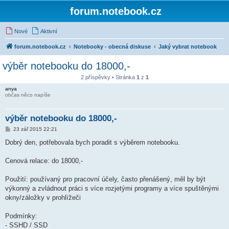
forum.notebook.cz
Nové
Aktivní
forum.notebook.cz
Notebooky - obecná diskuse
Jaký vybrat notebook
výběr notebooku do 18000,-
2 příspěvky • Stránka
1
z
1
anya
občas něco napíše
výběr notebooku do 18000,-
P
23 zář 2015 22:21
ř
í
Dobrý den, potřebovala bych poradit s výběrem notebooku.
s
p
ě
Cenová relace: do 18000,-
v
e
k
Použití: používaný pro pracovní účely, často přenášený, měl by být
výkonný a zvládnout práci s více rozjetými programy a více spuštěnými
okny/záložky v prohlížeči
Podmínky:
- SSHD / SSD