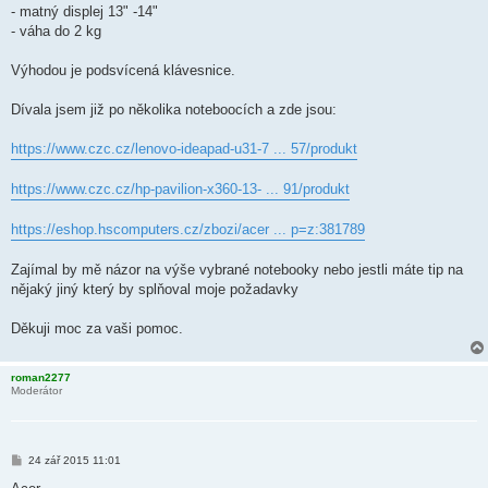
- matný displej 13" -14"
- váha do 2 kg
Výhodou je podsvícená klávesnice.
Dívala jsem již po několika noteboocích a zde jsou:
https://www.czc.cz/lenovo-ideapad-u31-7 ... 57/produkt
https://www.czc.cz/hp-pavilion-x360-13- ... 91/produkt
https://eshop.hscomputers.cz/zbozi/acer ... p=z:381789
Zajímal by mě názor na výše vybrané notebooky nebo jestli máte tip na
nějaký jiný který by splňoval moje požadavky
Děkuji moc za vaši pomoc.
roman2277
Moderátor
P
24 zář 2015 11:01
ř
í