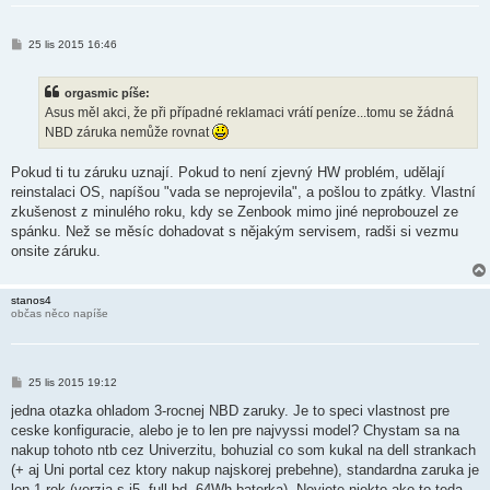
P
25 lis 2015 16:46
ř
í
s
orgasmic píše:
p
ě
Asus měl akci, že při případné reklamaci vrátí peníze...tomu se žádná
v
NBD záruka nemůže rovnat
e
k
Pokud ti tu záruku uznají. Pokud to není zjevný HW problém, udělají
reinstalaci OS, napíšou "vada se neprojevila", a pošlou to zpátky. Vlastní
zkušenost z minulého roku, kdy se Zenbook mimo jiné neprobouzel ze
spánku. Než se měsíc dohadovat s nějakým servisem, radši si vezmu
onsite záruku.
stanos4
občas něco napíše
P
25 lis 2015 19:12
ř
í
jedna otazka ohladom 3-rocnej NBD zaruky. Je to speci vlastnost pre
s
ceske konfiguracie, alebo je to len pre najvyssi model? Chystam sa na
p
ě
nakup tohoto ntb cez Univerzitu, bohuzial co som kukal na dell strankach
v
(+ aj Uni portal cez ktory nakup najskorej prebehne), standardna zaruka je
e
k
len 1 rok (verzia s i5, full hd, 64Wh baterka). Neviete niekto ako to teda