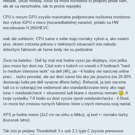
nebude, 16GB moduly. Asus sa moze rozhodnut tu podporu pridat sam,
e
k
ale ak sa nerozhodne, tak to proste nepojde).
CPU s novym GPU zvysilo maximalne podporovane rozlisenia monitorov.
tiez vykon iGPU o nieco (nezanedbatelne) narastol, pridalo sa HW
encodovanie H.265/HEVC
inak ale suhlasim, CPU same o sebe maju rovnaky vykon a, ako swarm
pise, okrem znizenia prikonu v niektorych situaciach iste nebudu
dolezitym faktorom ak horne body nie su podstatne
Zivot na baterku - Dell by mal mat hodne vyssi jas displaya, cize polka
jasu moze byt dost ina. Cital som o ludoch co vraveli o 8 hodinach "hard
to medium intensive work" na dell (4K), po ~4 hodiny nie narocnej online
praci... tazko povedat, ale asi dost zavisi kto aky jas pouziva (na 20-30%
dostavaju ludia pre dell vyrazne dlhsie behy). Bohuzial, ja (ani vacsina
ludi co si vyberaju) ine vedomosti ako standardizovane testy ako napr.
tuna + notebookcheck + skusenosti ludi brane s rezervou nemam
. A
tvoje vysledky 7-8 hodin su dost vyssie oproti notebookchecku - 4.5hod,
co moze byt zmesou roznych faktorov ktore u inych nemusia ozaj nastat.
XPS je hodne mensi (2x2 cm na sirku a hlbku), aj ked +- rovnako tazky
(kusocek lahsi)
Tak isto je pridany Thunderbolt 3 s usb 3.1 type C (vyssie prenosove