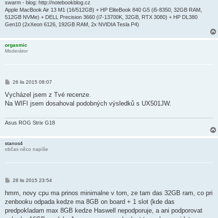
swarm - blog: http://notebookblog.cz
Apple MacBook Air 13 M1 (16/512GB) + HP EliteBook 840 G5 (i5-8350, 32GB RAM,
512GB NVMe) + DELL Precision 3660 (i7-13700K, 32GB, RTX 3080) + HP DL380
Gen10 (2xXeon 6126, 192GB RAM, 2x NVIDIA Tesla P4)
orgasmic
Moderátor
P
26 lis 2015 08:07
ř
í
Vycházel jsem z Tvé recenze.
s
Na WIFI jsem dosahoval podobných výsledků s UX501JW.
p
ě
v
e
Asus ROG Strix G18
k
stanos4
občas něco napíše
P
28 lis 2015 23:54
ř
í
hmm, novy cpu ma prinos minimalne v tom, ze tam das 32GB ram, co pri
s
zenbooku odpada kedze ma 8GB on board + 1 slot (kde das
p
ě
predpokladam max 8GB kedze Haswell nepodporuje, a ani podporovat
v