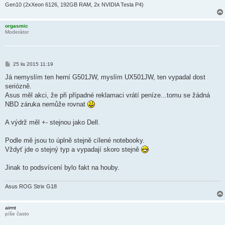
Gen10 (2xXeon 6126, 192GB RAM, 2x NVIDIA Tesla P4)
orgasmic
Moderátor
P
25 lis 2015 11:19
ř
í
Já nemyslím ten herní G501JW, myslím UX501JW, ten vypadal dost
s
seriózně.
p
ě
Asus měl akci, že při případné reklamaci vrátí peníze...tomu se žádná
v
NBD záruka nemůže rovnat
e
k
A výdrž měl +- stejnou jako Dell.
Podle mě jsou to úplně stejně cílené notebooky.
Vždyť jde o stejný typ a vypadají skoro stejně
Jinak to podsvícení bylo fakt na houby.
Asus ROG Strix G18
airmt
píše často