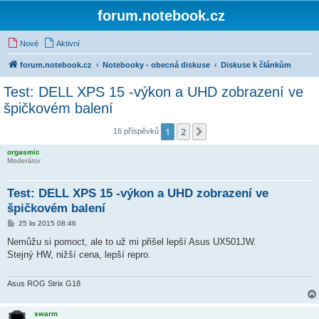
forum.notebook.cz
Nové
Aktivní
forum.notebook.cz
Notebooky - obecná diskuse
Diskuse k článkům
Test: DELL XPS 15 -výkon a UHD zobrazení ve
špičkovém balení
1
2
Další
16 příspěvků
orgasmic
Moderátor
Test: DELL XPS 15 -výkon a UHD zobrazení ve
špičkovém balení
P
25 lis 2015 08:46
ř
í
Nemůžu si pomoct, ale to už mi přišel lepší Asus UX501JW.
s
Stejný HW, nižší cena, lepší repro.
p
ě
v
e
Asus ROG Strix G18
k
swarm