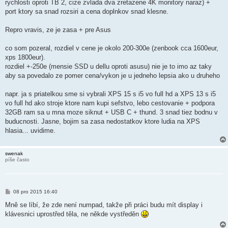
rychlosti oproti TB 2, cize zvlada dva zretazene 4K monitory naraz) +
port ktory sa snad rozsiri a cena doplnkov snad klesne.
Repro vravis, ze je zasa + pre Asus
co som pozeral, rozdiel v cene je okolo 200-300e (zenbook cca 1600eur,
xps 1800eur).
rozdiel +-250e (mensie SSD u dellu oproti asusu) nie je to imo az taky
aby sa povedalo ze pomer cena/vykon je u jedneho lepsia ako u druheho
napr. ja s priatelkou sme si vybrali XPS 15 s i5 vo full hd a XPS 13 s i5
vo full hd ako stroje ktore nam kupi sefstvo, lebo cestovanie + podpora
32GB ram sa u mna moze siknut + USB C + thund. 3 snad tiez bodnu v
buducnosti. Jasne, bojim sa zasa nedostatkov ktore ludia na XPS
hlasia... uvidime.
swenak
píše často
P
08 pro 2015 16:40
ř
í
Mně se líbí, že zde není numpad, takže při práci budu mít display i
s
klávesnici uprostřed těla, ne někde vystředěn
p
ě
v