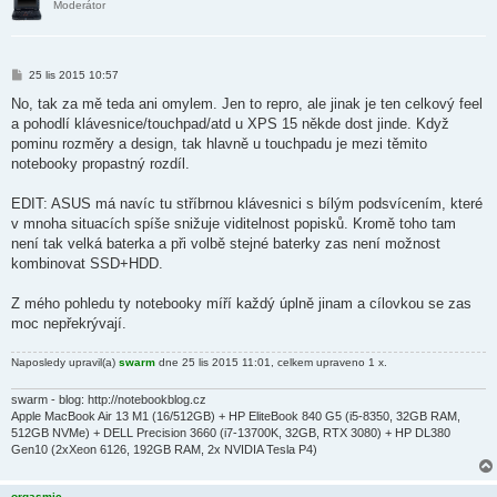
Moderátor
P
25 lis 2015 10:57
ř
í
No, tak za mě teda ani omylem. Jen to repro, ale jinak je ten celkový feel
s
a pohodlí klávesnice/touchpad/atd u XPS 15 někde dost jinde. Když
p
ě
pominu rozměry a design, tak hlavně u touchpadu je mezi těmito
v
notebooky propastný rozdíl.
e
k
EDIT: ASUS má navíc tu stříbrnou klávesnici s bílým podsvícením, které
v mnoha situacích spíše snižuje viditelnost popisků. Kromě toho tam
není tak velká baterka a při volbě stejné baterky zas není možnost
kombinovat SSD+HDD.
Z mého pohledu ty notebooky míří každý úplně jinam a cílovkou se zas
moc nepřekrývají.
Naposledy upravil(a)
swarm
dne 25 lis 2015 11:01, celkem upraveno 1 x.
swarm - blog: http://notebookblog.cz
Apple MacBook Air 13 M1 (16/512GB) + HP EliteBook 840 G5 (i5-8350, 32GB RAM,
512GB NVMe) + DELL Precision 3660 (i7-13700K, 32GB, RTX 3080) + HP DL380
Gen10 (2xXeon 6126, 192GB RAM, 2x NVIDIA Tesla P4)
orgasmic