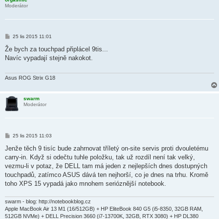
Moderátor
P
25 lis 2015 11:01
ř
í
Že bych za touchpad připlácel 9tis...
s
Navíc vypadají stejně nakokot.
p
ě
v
e
Asus ROG Strix G18
k
swarm
Moderátor
P
25 lis 2015 11:03
ř
í
Jenže těch 9 tisíc bude zahrnovat tříletý on-site servis proti dvouletému
s
carry-in. Když si odečtu tuhle položku, tak už rozdíl není tak velký,
p
ě
vezmu-li v potaz, že DELL tam má jeden z nejlepších dnes dostupných
v
touchpadů, zatímco ASUS dává ten nejhorší, co je dnes na trhu. Kromě
e
k
toho XPS 15 vypadá jako mnohem serióznější notebook.
swarm - blog: http://notebookblog.cz
Apple MacBook Air 13 M1 (16/512GB) + HP EliteBook 840 G5 (i5-8350, 32GB RAM,
512GB NVMe) + DELL Precision 3660 (i7-13700K, 32GB, RTX 3080) + HP DL380