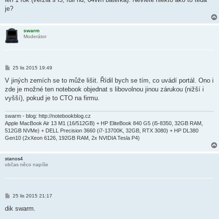
je?
swarm
Moderátor
P
25 lis 2015 19:49
ř
í
V jiných zemích se to může lišit. Řídil bych se tím, co uvádí portál. Ono i
s
zde je možné ten notebook objednat s libovolnou jinou zárukou (nižší i
p
ě
vyšší), pokud je to CTO na firmu.
v
e
k
swarm - blog: http://notebookblog.cz
Apple MacBook Air 13 M1 (16/512GB) + HP EliteBook 840 G5 (i5-8350, 32GB RAM,
512GB NVMe) + DELL Precision 3660 (i7-13700K, 32GB, RTX 3080) + HP DL380
Gen10 (2xXeon 6126, 192GB RAM, 2x NVIDIA Tesla P4)
stanos4
občas něco napíše
P
25 lis 2015 21:17
ř
í
dik swarm.
s
p