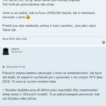
Tím nechci říct, že by nikdo neměl tyto novinky kupovat.
Teď čistě jen porovnáváme oba stroje...
Jsem tu asi jediný, kdo tu Asus UX501JW vlastnil, tak si informace
necucám z prstu
Prostě jsou oba notebooky určeny k tomu samému...jsou jako vejce.
Takže tak.
Asus ROG Strix G18
swarm
Moderátor
P
26 lis 2015 07:42
ř
í
Pokud tu stejnou baterku odvozuješ z testu na notebookcheck, tak bych
s
rád dodal, že stejně to vycházelo jen v porovnání s tím starým XPS (late
p
ě
2013). To nové je na tom mnohem lépe.
v
e
k
+ Skylake štyřjádra jsou při běžné práci úspornější díky implementaci
sleep-states z Učkových modelů. To je jediná kategorie procesorů, kde
má Skylake velký přínos.