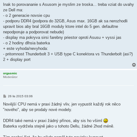
ě
Inak to porovananie s Asusom je myslim ze troska... treba vziat do uvahy
v
ze Dell ma:
e
k
- o 2 generacie novsie cpu
- podporu DDR4 (podpora do 32GB, Asus max. 16GB ak sa nerozhodli
upravit bios aby bral 16GB moduly ktore intel do 5 gen. defaultne
nepodporuje a podporovat nebude)
- display ma pokryva sirsi farebny priestor oproti Asusu + vyssi jas
- o 2 hodiny dlhsia baterka
+ este vyhoda/nevyhoda:
- pritomnost Thunderbolt 3 + USB type C konektora vs Thunderbolt (asi?)
2 + display port
orgasmic
Moderátor
P
26 lis 2015 03:06
ř
í
Novější CPU nemá v praxi žádný vliv, jen vypustit každý rok něco
s
"nového", aby se prodaly nové modely.
p
ě
v
DDR4 také nemá v praxi žádný přínos, aby sis ho všiml
e
k
Baterka vydržela stejně jako u tohoto Dellu, žádné 2hod méně.