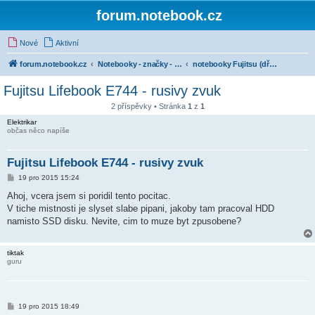
forum.notebook.cz
Nové
Aktivní
forum.notebook.cz
Notebooky - značky - kluby uživatelů
notebooky Fujitsu (dříve Fujitsu Siemens)
Fujitsu Lifebook E744 - rusivy zvuk
2 příspěvky • Stránka
1
z
1
Elektrikar
občas něco napíše
Fujitsu Lifebook E744 - rusivy zvuk
P
19 pro 2015 15:24
ř
í
Ahoj, vcera jsem si poridil tento pocitac.
s
V tiche mistnosti je slyset slabe pipani, jakoby tam pracoval HDD
p
ě
namisto SSD disku. Nevite, cim to muze byt zpusobene?
v
e
k
tiktak
guru
P
19 pro 2015 18:49
ř