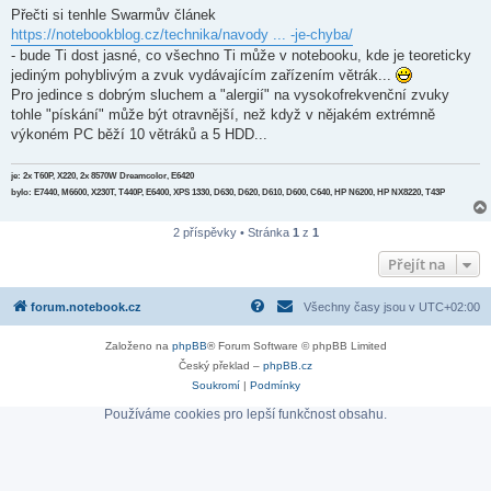
í
Přečti si tenhle Swarmův článek
s
https://notebookblog.cz/technika/navody ... -je-chyba/
p
ě
- bude Ti dost jasné, co všechno Ti může v notebooku, kde je teoreticky
v
jediným pohyblivým a zvuk vydávajícím zařízením větrák...
e
k
Pro jedince s dobrým sluchem a "alergií" na vysokofrekvenční zvuky
tohle "pískání" může být otravnější, než když v nějakém extrémně
výkoném PC běží 10 větráků a 5 HDD...
je: 2x T60P, X220, 2x 8570W Dreamcolor, E6420
bylo: E7440, M6600, X230T, T440P, E6400, XPS 1330, D630, D620, D610, D600, C640, HP N6200, HP NX8220, T43P
2 příspěvky • Stránka
1
z
1
Přejít na
forum.notebook.cz
Všechny časy jsou v
UTC+02:00
Založeno na
phpBB
® Forum Software © phpBB Limited
Český překlad –
phpBB.cz
Soukromí
|
Podmínky
Používáme cookies pro lepší funkčnost obsahu.