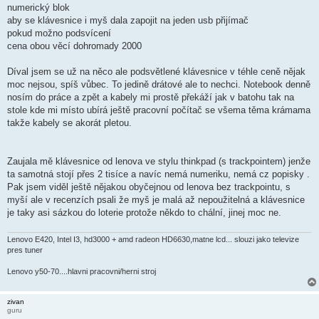
numerický blok
aby se klávesnice i myš dala zapojit na jeden usb přijímač
pokud možno podsvícení
cena obou věcí dohromady 2000
Díval jsem se už na něco ale podsvětlené klávesnice v téhle ceně nějak
moc nejsou, spíš vůbec. To jedině drátové ale to nechci. Notebook denně
nosím do práce a zpět a kabely mi prostě překáží jak v batohu tak na
stole kde mi místo ubírá ještě pracovní počítač se všema těma krámama
takže kabely se akorát pletou.
Zaujala mě klávesnice od lenova ve stylu thinkpad (s trackpointem) jenže
ta samotná stojí přes 2 tisíce a navíc nemá numeriku, nemá cz popisky .
Pak jsem viděl ještě nějakou obyčejnou od lenova bez trackpointu, s
myší ale v recenzích psali že myš je malá až nepoužitelná a klávesnice
je taky asi sázkou do loterie protože někdo to chální, jinej moc ne.
Lenovo E420, Intel I3, hd3000 + amd radeon HD6630,matne lcd... slouzi jako televize
pres tuner
Lenovo y50-70....hlavni pracovni/herni stroj
zivan
guru