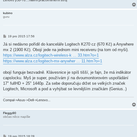
Lenovo y50-70....hlavni pracovni/herni stroj
kubino
guru
P
19 pro 2015 17:56
ř
í
Já si nedávno pořídil do kanceláře Logitech K270 cz (670 Kč) a Anywhere
s
mx 2 (1900 Kč). Obojí jede na jednom mini receiveru (na tom od myši).
p
ě
https://www.alza.cz/logitech-wireless-k ... 33.htm?o=1
v
https://www.alza.cz/logitech-mx-anywher ... 11.htm?o=1
e
k
obojí funguje bezvadně. Klávesnice je spíš tišší, je fajn, že má indikátor
capslocku. Myš je super, používám jí na dvoumonitorovém uspořádání
17" fullHD + 25" 1440p. Za sebe doporučuju držet se velkých značek
Logitech, Microsoft a pod a vyhýbat se levnějším značkám (Genius..)
Compal->Asus->Dell->Lenovo...
Fleggy90
občas něco napíše
P
19 pro 2015 18:28