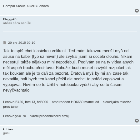
Compal->Asus->Dell->Lenovo...
Fleggy90
občas něco napíše
P
20 pro 2015 09:19
ř
í
Tak to spíš chci klasickou velikost. Teď mám takovou menší myš od
s
asusu na kabel (typ už nevim) ale zvykal jsem si docela dlouho. Nikam
p
ě
necestuji takže nějakou mini nepotřebuji. Podívám se na ty videa abych
v
měl aspoň trochu představu. Bohužel budu muset navýšit rozpočet jak
e
k
tak koukám ale je to daň za bezdrát. Drátová myš by mi ani zase tak
nevadila, holt bych ten kabel přežil ale nechci to pořád zapojovat a
vypojovat. Nevím co to USB v notebooku vydrží aby se to časem
nevyčvachtalo.
Lenovo E420, Intel I3, hd3000 + amd radeon HD6630,matne lcd... slouzi jako televize
pres tuner
Lenovo y50-70....hlavni pracovni/herni stroj
kubino
guru