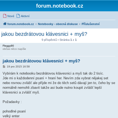
forum.notebook.cz
Nové
Aktivní
forum.notebook.cz
Notebooky - obecná diskuse
Příslušenství
jakou bezdrátovou klávesnici + myš?
9 příspěvků • Stránka
1
z
1
Fleggy90
občas něco napíše
jakou bezdrátovou klávesnici + myš?
P
19 pro 2015 16:58
ř
í
Vybírám k notebooku bezdrátovou klávesnici a myš tak do 2 tisíc.
s
Jde mi o každodenní psaní + hraní her. Nevím zda vybrat nějakej set
p
ě
nebo rovnou zvlášť ale příjde mi že do těch setů dávají jen to, čeho by se
v
normálně nemohli zbavit takže asi bude nutno koupit zvlášť lepší
e
k
klávesnici a zvlášť myš.
Požadavky :
pohodlné psaní
velký enter