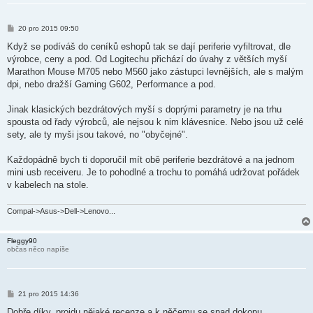
P
20 pro 2015 09:50
ř
í
Když se podíváš do ceníků eshopů tak se dají periferie vyfiltrovat, dle
s
výrobce, ceny a pod. Od Logitechu přichází do úvahy z větších myší
p
ě
Marathon Mouse M705 nebo M560 jako zástupci levnějších, ale s malým
v
dpi, nebo dražší Gaming G602, Performance a pod.
e
k
Jinak klasických bezdrátových myší s doprými parametry je na trhu
spousta od řady výrobců, ale nejsou k nim klávesnice. Nebo jsou už celé
sety, ale ty myši jsou takové, no "obyčejné".
Každopádně bych ti doporučil mít obě periferie bezdrátové a na jednom
mini usb receiveru. Je to pohodlné a trochu to pomáhá udržovat pořádek
v kabelech na stole.
Compal->Asus->Dell->Lenovo...
Fleggy90
občas něco napíše
P
21 pro 2015 14:36
ř
í
Dobře díky, projdu nějaké recenze a k něčemu se snad dokopu