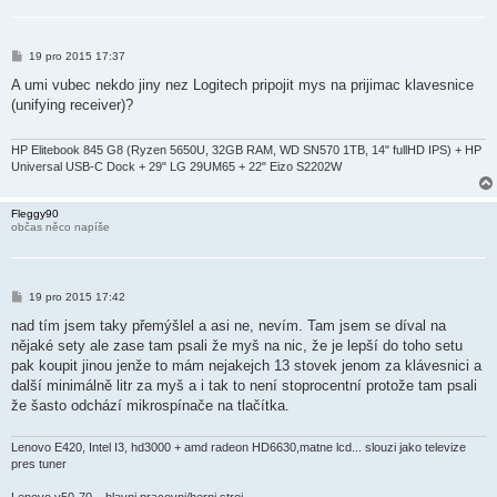
P
19 pro 2015 17:37
ř
í
A umi vubec nekdo jiny nez Logitech pripojit mys na prijimac klavesnice
s
(unifying receiver)?
p
ě
v
e
HP Elitebook 845 G8 (Ryzen 5650U, 32GB RAM, WD SN570 1TB, 14" fullHD IPS) + HP
k
Universal USB-C Dock + 29" LG 29UM65 + 22" Eizo S2202W
Fleggy90
občas něco napíše
P
19 pro 2015 17:42
ř
í
nad tím jsem taky přemýšlel a asi ne, nevím. Tam jsem se díval na
s
nějaké sety ale zase tam psali že myš na nic, že je lepší do toho setu
p
ě
pak koupit jinou jenže to mám nejakejch 13 stovek jenom za klávesnici a
v
další minimálně litr za myš a i tak to není stoprocentní protože tam psali
e
k
že šasto odchází mikrospínače na tlačítka.
Lenovo E420, Intel I3, hd3000 + amd radeon HD6630,matne lcd... slouzi jako televize
pres tuner