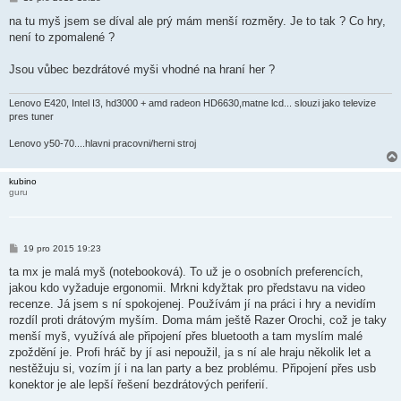
ř
í
na tu myš jsem se díval ale prý mám menší rozměry. Je to tak ? Co hry,
s
není to zpomalené ?
p
ě
v
Jsou vůbec bezdrátové myši vhodné na hraní her ?
e
k
Lenovo E420, Intel I3, hd3000 + amd radeon HD6630,matne lcd... slouzi jako televize
pres tuner
Lenovo y50-70....hlavni pracovni/herni stroj
kubino
guru
P
19 pro 2015 19:23
ř
í
ta mx je malá myš (notebooková). To už je o osobních preferencích,
s
jakou kdo vyžaduje ergonomii. Mrkni kdyžtak pro představu na video
p
ě
recenze. Já jsem s ní spokojenej. Používám jí na práci i hry a nevidím
v
rozdíl proti drátovým myším. Doma mám ještě Razer Orochi, což je taky
e
k
menší myš, využívá ale připojení přes bluetooth a tam myslím malé
zpoždění je. Profi hráč by jí asi nepoužil, ja s ní ale hraju několik let a
nestěžuju si, vozím jí i na lan party a bez problému. Připojení přes usb
konektor je ale lepší řešení bezdrátových periferií.