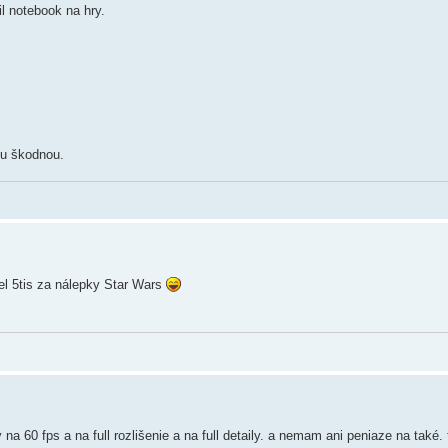
l notebook na hry.
ou škodnou.
cel 5tis za nálepky Star Wars
na 60 fps a na full rozlišenie a na full detaily. a nemam ani peniaze na také. 