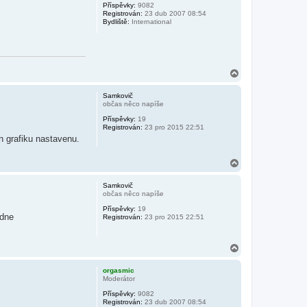
Příspěvky:
9082
u
Registrován:
23 dub 2007 08:54
Bydliště:
International
N
a
h
Samkovič
o
občas něco napíše
r
Příspěvky:
19
u
Registrován:
23 pro 2015 22:51
n grafiku nastavenu.
N
a
h
Samkovič
o
občas něco napíše
r
Příspěvky:
19
u
edne
Registrován:
23 pro 2015 22:51
N
a
h
orgasmic
o
Moderátor
r
Příspěvky:
9082
u
Registrován:
23 dub 2007 08:54