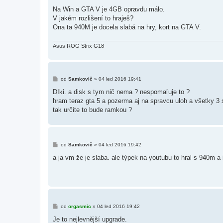
ř
í
Na Win a GTA V je 4GB opravdu málo.
s
V jakém rozlišení to hraješ?
p
ě
Ona ta 940M je docela slabá na hry, kort na GTA V.
v
e
k
Asus ROG Strix G18
P
od
Samkovič
»
04 led 2016 19:41
ř
í
DIki. a disk s tym nič nema ? nespomaľuje to ?
s
hram teraz gta 5 a pozerma aj na spravcu uloh a všetky 3
p
ě
tak určite to bude ramkou ?
v
e
k
P
od
Samkovič
»
04 led 2016 19:42
ř
í
a ja vm že je slaba. ale týpek na youtubu to hral s 940m a
s
p
ě
v
e
k
P
od
orgasmic
»
04 led 2016 19:42
ř
í
Je to nejlevnější upgrade.