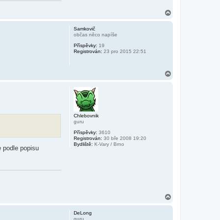
N
a
h
Samkovič
o
občas něco napíše
r
Příspěvky:
19
u
Registrován:
23 pro 2015 22:51
N
a
h
o
r
u
Chlebovnik
guru
Příspěvky:
3610
Registrován:
30 bře 2008 19:20
Bydliště:
K-Vary / Brno
e podle popisu
N
a
h
DeLong
o
guru