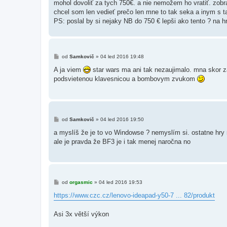
mohol dovoliť za tych 750€. a nie nemožem ho vratiť. zobra
p
ě
chcel som len vedieť prečo len mne to tak seka a inym s t
v
PS: poslal by si nejaky NB do 750 € lepši ako tento ? na h
e
k
P
od
Samkovič
»
04 led 2016 19:48
ř
í
A ja viem
star wars ma ani tak nezaujimalo. mna skor z
s
podsvietenou klavesnicou a bombovym zvukom
p
ě
v
e
k
P
od
Samkovič
»
04 led 2016 19:50
ř
í
a myslíš že je to vo Windowse ? nemyslím si. ostatne hry
s
ale je pravda že BF3 je i tak menej naročna no
p
ě
v
e
k
P
od
orgasmic
»
04 led 2016 19:53
ř
í
https://www.czc.cz/lenovo-ideapad-y50-7 ... 82/produkt
s
p
ě
Asi 3x větší výkon
v
e