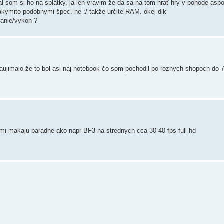
l som si ho na splátky. ja len vravim že da sa na tom hrať hry v pohode aspo
akymito podobnymi špec. ne :/ takže určite RAM. okej dik
ranie/vykon ?
aujimalo že to bol asi naj notebook čo som pochodil po roznych shopoch do 
 mi makaju paradne ako napr BF3 na strednych cca 30-40 fps full hd