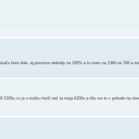
 skaču hore dole. aj procesor niekedy na 100% a to mam na 1366 na 768 a mi
 i5 5200u co je o trošku horši než ta moja 6200u a išlo mu to v pohode na str