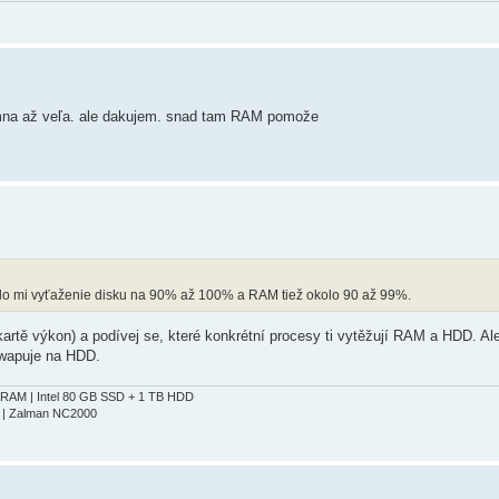
e mna až veľa. ale dakujem. snad tam RAM pomože
alo mi vyťaženie disku na 90% až 100% a RAM tiež okolo 90 až 99%.
kartě výkon) a podívej se, které konkrétní procesy ti vytěžují RAM a HDD. Al
wapuje na HDD.
B RAM | Intel 80 GB SSD + 1 TB HDD
4 | Zalman NC2000