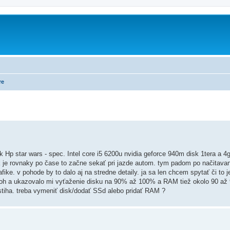
re
p star wars - spec. Intel core i5 6200u nvidia geforce 940m disk 1tera a 4
dok je rovnaky po čase to začne sekať pri jazde autom. tym padom po načitav
afike. v pohode by to dalo aj na stredne detaily. ja sa len chcem spytať či to
uloh a ukazovalo mi vyťaženie disku na 90% až 100% a RAM tiež okolo 90 až 
estiha. treba vymeniť disk/dodať SSd alebo pridať RAM ?