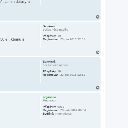
ň na min detaily a
N
a
h
Samkovič
o
občas něco napíše
r
Příspěvky:
19
u
750 € . ktomu s
Registrován:
23 pro 2015 22:51
N
a
h
Samkovič
o
občas něco napíše
r
Příspěvky:
19
u
Registrován:
23 pro 2015 22:51
N
a
h
orgasmic
o
Moderátor
r
Příspěvky:
9082
u
Registrován:
23 dub 2007 08:54
Bydliště:
International