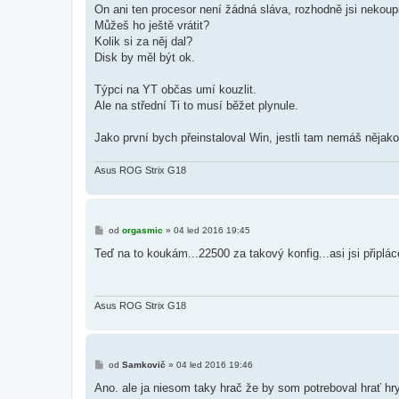
s
On ani ten procesor není žádná sláva, rozhodně jsi nekoupi
p
ě
Můžeš ho ještě vrátit?
v
Kolik si za něj dal?
e
k
Disk by měl být ok.
Týpci na YT občas umí kouzlit.
Ale na střední Ti to musí běžet plynule.
Jako první bych přeinstaloval Win, jestli tam nemáš nějak
Asus ROG Strix G18
P
od
orgasmic
»
04 led 2016 19:45
ř
í
Teď na to koukám...22500 za takový konfig...asi jsi připlá
s
p
ě
v
e
Asus ROG Strix G18
k
P
od
Samkovič
»
04 led 2016 19:46
ř
í
Ano. ale ja niesom taky hrač že by som potreboval hrať hry 
s