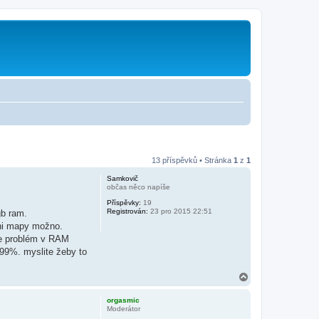
13 příspěvků • Stránka
1
z
1
Samkovič
občas něco napíše
Příspěvky:
19
Registrován:
23 pro 2015 22:51
gb ram.
ani mapy možno.
 je problém v RAM
99%. myslite žeby to
N
a
h
orgasmic
o
Moderátor
r