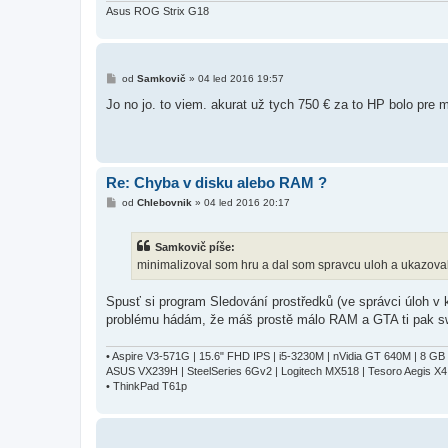
k
Asus ROG Strix G18
P
od
Samkovič
»
04 led 2016 19:57
ř
í
Jo no jo. to viem. akurat už tych 750 € za to HP bolo pr
s
p
ě
v
e
k
Re: Chyba v disku alebo RAM ?
P
od
Chlebovnik
»
04 led 2016 20:17
ř
í
s
Samkovič píše:
p
ě
minimalizoval som hru a dal som spravcu uloh a ukazov
v
e
k
Spusť si program Sledování prostředků (ve správci úloh v 
problému hádám, že máš prostě málo RAM a GTA ti pak s
• Aspire V3-571G | 15.6" FHD IPS | i5-3230M | nVidia GT 640M | 8 G
ASUS VX239H | SteelSeries 6Gv2 | Logitech MX518 | Tesoro Aegis X
• ThinkPad T61p