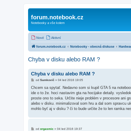
forum.notebook.cz
Notebooky a vše kolem
Nové
Aktivní
forum.notebook.cz
Notebooky - obecná diskuse
Hardwa
Chyba v disku alebo RAM ?
Chyba v disku alebo RAM ?
P
od
Samkovič
»
04 led 2016 19:05
ř
í
Chcem sa spytať. Nedavno som si kupil GTA 5 na notebook H
s
ide o to že. hoci nastavim gta na hocijake detaily. vysle
p
ě
proste ono to seka. Určite nieje problém v procesore ani gr
v
alebo v disku. minimalizoval som hru a dal som spravcu 
e
k
mohlo byť aj v disku ? či to bude určite že to len ramka n
P
od
orgasmic
»
04 led 2016 19:37