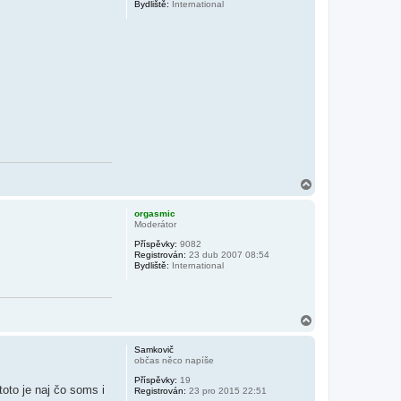
Bydliště:
International
N
a
h
orgasmic
o
Moderátor
r
Příspěvky:
9082
u
Registrován:
23 dub 2007 08:54
Bydliště:
International
N
a
h
Samkovič
o
občas něco napíše
r
Příspěvky:
19
u
toto je naj čo soms i
Registrován:
23 pro 2015 22:51