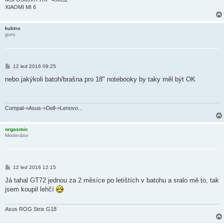
k
XIAOMI MI 6
kubino
guru
P
12 led 2016 09:25
ř
í
nebo jakýkoli batoh/brašna pro 18" notebooky by taky měl být OK
s
p
ě
v
e
Compal->Asus->Dell->Lenovo...
k
orgasmic
Moderátor
P
12 led 2016 12:15
ř
í
Já tahal GT72 jednou za 2 měsíce po letištích v batohu a sralo mě to, tak
s
jsem koupil lehčí
p
ě
v
e
Asus ROG Strix G18
k