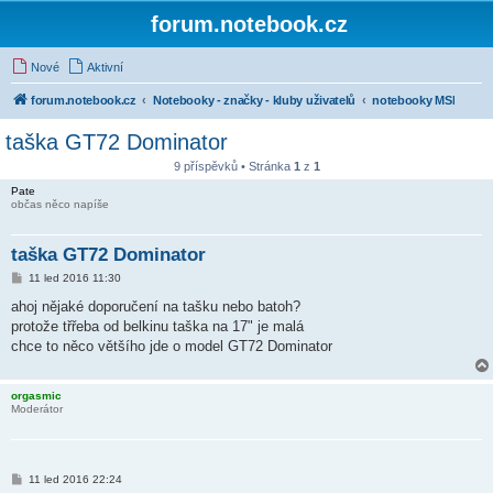
forum.notebook.cz
Nové
Aktivní
forum.notebook.cz
Notebooky - značky - kluby uživatelů
notebooky MSI
taška GT72 Dominator
9 příspěvků • Stránka
1
z
1
Pate
občas něco napíše
taška GT72 Dominator
P
11 led 2016 11:30
ř
í
ahoj nějaké doporučení na tašku nebo batoh?
s
protože třřeba od belkinu taška na 17" je malá
p
ě
chce to něco většího jde o model GT72 Dominator
v
e
k
orgasmic
Moderátor
P
11 led 2016 22:24
ř