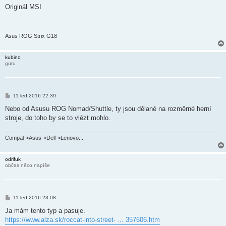
í
Originál MSI
s
p
ě
v
e
Asus ROG Strix G18
k
kubino
guru
P
11 led 2016 22:39
ř
í
Nebo od Asusu ROG Nomad/Shuttle, ty jsou dělané na rozměrné herní
s
stroje, do toho by se to vlézt mohlo.
p
ě
v
e
Compal->Asus->Dell->Lenovo...
k
odrifuk
občas něco napíše
P
11 led 2016 23:08
ř
í
Ja mám tento typ a pasuje.
s
https://www.alza.sk/roccat-into-street- ... 357606.htm
p