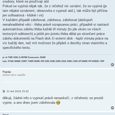
k
soubory, které se používají atd.
Pokud se vypíná nějak tak, že z ničehož nic oznámí, že se vypíná (je
tam nějaké oznámení, obrazovka o vypnutí atd.), tak může být příčina
jen softwarová - klidně i vir)
V každém případě zálohovat, zálohova, zálohovat (alešspoň
nenahraditelné věci - třeba právě rozepsanou práci, případně si nastavit
automatickou zálohu třeba každé tři minuty (to jde skoro ve všech
textových editorech) a ještě pro jistotu třeba dělat po skončení práce
zálohu dokumentů na Flash disk či externí disk - lepší minuta práce na
víc každý den, než mít možnost že přijdeš o desítky stran vlastního a
specifického textu.
je: 2x T60P, X220, 2x 8570W Dreamcolor, E6420
bylo: E7440, M6600, X230T, T440P, E6400, XPS 1330, D630, D620, D610, D600, C640, HP N6200, HP NX8220, T43P
Papája
občas něco napíše
P
21 led 2016 15:32
ř
í
děkuji, žádné info o vypnutí právě nenaskočí, z ničehonic se prostě
s
vypne, a ano dnes jsem zálohovala
p
ě
v
e
tiktak