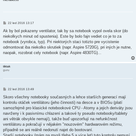
P
22 led 2016 13:17
ř
í
Ak by bol pokazeny ventilator, tak by sa notebook vypol ovela skor (do
s
niekolkych minut od spustenia). Este by bolo fajn vediet co je to za
p
ě
notebook (vyrobca, typ). Pri niektorých staci totizto pre vycistenie
v
odmontovat iba niekolko skrutiek (napr. Aspire 5720G), pri iných je nutne,
e
k
naopak, rozobrat cely notebook (napr. Aspire 4830TG)...
tiktak
guru
P
22 led 2016 13:49
ř
í
Skoro všechny notebooky současných a lehce starších generací mají
s
kontrolu otáček ventilátoru (jeho činnosti) na desce a v BIOSu (platí
p
ě
samozřejmě pro klasické notebookové CPU - Atomy a jejich deriváty jsou
v
navrženy i k pasivnímu chlazení a takové ty pseudo notebooky/tablety
e
k
ani větrák obvykle nemají), takže buď upozorňují na nefunkčnost
ventilátoru a pokračují v nějakém "nouzovém" hardwarovém režimu,
případně se ani reálně nedonutí najet do bootovaní.
Starší notebooky (mám na mysli třeba 5 a více let) tuto kontrolu nemusí