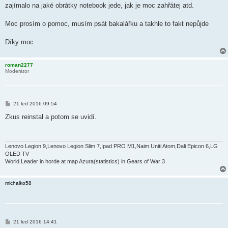
zajímalo na jaké obrátky notebook jede, jak je moc zahřátej atd.
Moc prosím o pomoc, musím psát bakalářku a takhle to fakt nepůjde
Díky moc
roman2277
Moderátor
P
21 led 2016 09:54
ř
í
Zkus reinstal a potom se uvidí.
s
p
ě
v
e
Lenovo Legion 9,Lenovo Legion Slim 7,Ipad PRO M1,Naim Uniti Atom,Dali Epicon 6,LG
k
OLED TV
World Leader in horde at map Azura(statistics) in Gears of War 3
michalko58
P
21 led 2016 14:41
ř