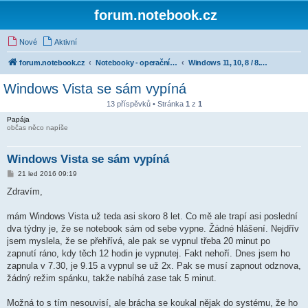
forum.notebook.cz
Nové
Aktivní
forum.notebook.cz
Notebooky - operační systémy a software
Windows 11, 10, 8 / 8.1, 7, Vista, XP i starší
Windows Vista se sám vypíná
13 příspěvků • Stránka
1
z
1
Papája
občas něco napíše
Windows Vista se sám vypíná
P
21 led 2016 09:19
ř
í
Zdravím,
s
p
ě
mám Windows Vista už teda asi skoro 8 let. Co mě ale trapí asi poslední
v
dva týdny je, že se notebook sám od sebe vypne. Žádné hlášení. Nejdřív
e
k
jsem myslela, že se přehřívá, ale pak se vypnul třeba 20 minut po
zapnutí ráno, kdy těch 12 hodin je vypnutej. Fakt nehoří. Dnes jsem ho
zapnula v 7.30, je 9.15 a vypnul se už 2x. Pak se musí zapnout odznova,
žádný režim spánku, takže nabíhá zase tak 5 minut.
Možná to s tím nesouvisí, ale brácha se koukal nějak do systému, že ho