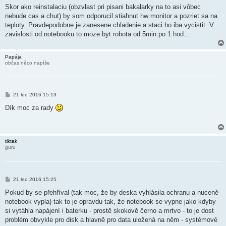
í
Skor ako reinstalaciu (obzvlast pri pisani bakalarky na to asi vôbec
s
nebude cas a chut) by som odporucil stiahnut hw monitor a pozriet sa na
p
ě
teploty. Pravdepodobne je zanesene chladenie a staci ho iba vycistit. V
v
zavislosti od notebooku to moze byt robota od 5min po 1 hod...
e
k
Papája
občas něco napíše
P
21 led 2016 15:13
ř
í
Dík moc za rady
s
p
ě
v
e
tiktak
k
guru
P
21 led 2016 15:25
ř
í
Pokud by se přehříval (tak moc, že by deska vyhlásila ochranu a nuceně
s
notebook vypla) tak to je opravdu tak, že notebook se vypne jako kdyby
p
ě
si vytáhla napájení i baterku - prostě skokově černo a mrtvo - to je dost
v
problém obvykle pro disk a hlavně pro data uložená na něm - systémové
e