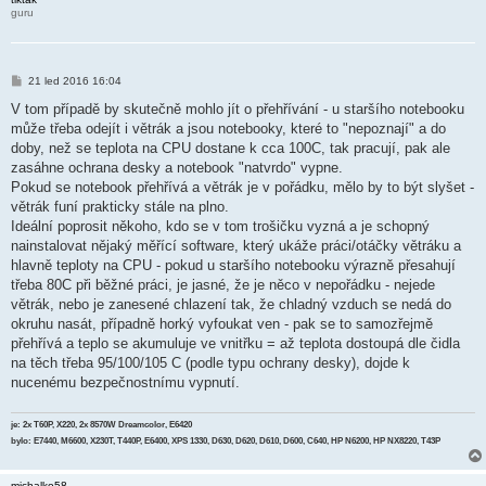
k
guru
P
21 led 2016 16:04
ř
í
V tom případě by skutečně mohlo jít o přehřívání - u staršího notebooku
s
může třeba odejít i větrák a jsou notebooky, které to "nepoznají" a do
p
ě
doby, než se teplota na CPU dostane k cca 100C, tak pracují, pak ale
v
zasáhne ochrana desky a notebook "natvrdo" vypne.
e
k
Pokud se notebook přehřívá a větrák je v pořádku, mělo by to být slyšet -
větrák funí prakticky stále na plno.
Ideální poprosit někoho, kdo se v tom trošičku vyzná a je schopný
nainstalovat nějaký měřící software, který ukáže práci/otáčky větráku a
hlavně teploty na CPU - pokud u staršího notebooku výrazně přesahují
třeba 80C při běžné práci, je jasné, že je něco v nepořádku - nejede
větrák, nebo je zanesené chlazení tak, že chladný vzduch se nedá do
okruhu nasát, případně horký vyfoukat ven - pak se to samozřejmě
přehřívá a teplo se akumuluje ve vnitřku = až teplota dostoupá dle čidla
na těch třeba 95/100/105 C (podle typu ochrany desky), dojde k
nucenému bezpečnostnímu vypnutí.
je: 2x T60P, X220, 2x 8570W Dreamcolor, E6420
bylo: E7440, M6600, X230T, T440P, E6400, XPS 1330, D630, D620, D610, D600, C640, HP N6200, HP NX8220, T43P
michalko58