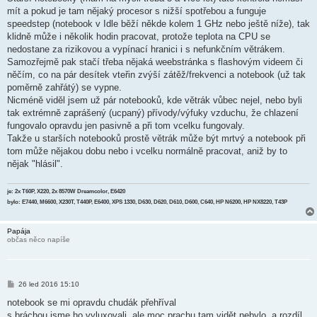
mít a pokud je tam nějaký procesor s nižší spotřebou a funguje
speedstep (notebook v Idle běží někde kolem 1 GHz nebo ještě níže), tak
klidně může i několik hodin pracovat, protože teplota na CPU se
nedostane za rizikovou a vypínací hranici i s nefunkčním větrákem.
Samozřejmě pak stačí třeba nějaká weebstránka s flashovým videem či
něčím, co na pár desítek vteřin zvýší zátěž/frekvenci a notebook (už tak
poměrně zahřátý) se vypne.
Nicméně viděl jsem už pár notebooků, kde větrák vůbec nejel, nebo byli
tak extrémně zaprášený (ucpaný) přívody/výfuky vzduchu, že chlazení
fungovalo opravdu jen pasivně a při tom vcelku fungovaly.
Takže u starších notebooků prostě větrák může být mrtvý a notebook při
tom může nějakou dobu nebo i vcelku normálně pracovat, aniž by to
nějak "hlásil".
je: 2x T60P, X220, 2x 8570W Dreamcolor, E6420
bylo: E7440, M6600, X230T, T440P, E6400, XPS 1330, D630, D620, D610, D600, C640, HP N6200, HP NX8220, T43P
Papája
občas něco napíše
P
26 led 2016 15:10
ř
í
notebook se mi opravdu chudák přehříval
s
s bráchou jsme ho vyluxovali, ale moc prachu tam vidět nebylo, a rozdíl