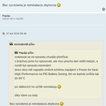
Bez vycistenia je reinstalacia zbytocna
Papája
občas něco napíše
P
27 led 2016 08:46
ř
í
s
michalko58 píše:
p
ě
v
Papája píše:
e
k
notebook se mi opravdu chudák přehříval
s bráchou jsme ho vyluxovali, ale moc prachu tam vidět nebylo, a
rozdíl byl opravdu minimální
dnes ráno mě napadlo změnit schéma napájení z Power for Gear
High Performance na PfG Battery Saving, tím se teplota snížila tak
do 60°C
po státnicích ho určitě reinstaluju
díky všem za rady
Bez vycistenia je reinstalacia zbytocna