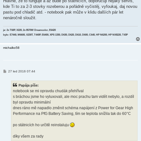
Hlavně, že to funguje a až bude po státnicích, doporučuji nějaký servis,
kde Ti to za 2-3 stovky rozeberou a pořádně vyčistěj, vyfoukaj, daj novou
pastu pod chladič atd. - notebook pak může v klidu dalších pár let
nenáročně sloužit.
je: 2x T60P, X220, 2x 8570W Dreamcolor, E6420
bylo: E7440, M6600, X230T, T440P, E6400, XPS 1330, D630, D620, D610, D600, C640, HP N6200, HP NX8220, T43P
michalko58
P
27 led 2016 07:44
ř
í
s
Papája píše:
p
ě
notebook se mi opravdu chudák přehříval
v
s bráchou jsme ho vyluxovali, ale moc prachu tam vidět nebylo, a rozdíl
e
k
byl opravdu minimální
dnes ráno mě napadlo změnit schéma napájení z Power for Gear High
Performance na PfG Battery Saving, tím se teplota snížila tak do 60°C
po státnicích ho určitě reinstaluju
díky všem za rady