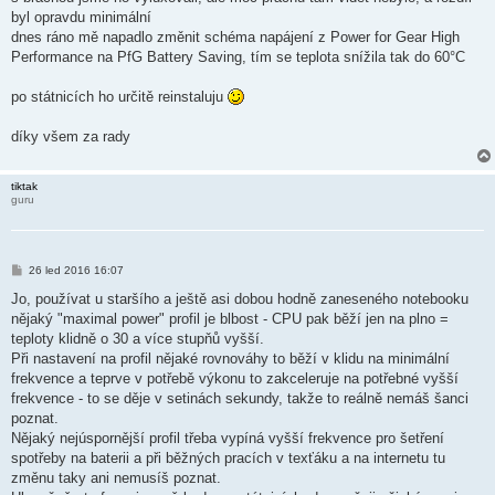
p
ě
byl opravdu minimální
v
dnes ráno mě napadlo změnit schéma napájení z Power for Gear High
e
k
Performance na PfG Battery Saving, tím se teplota snížila tak do 60°C
po státnicích ho určitě reinstaluju
díky všem za rady
tiktak
guru
P
26 led 2016 16:07
ř
í
Jo, používat u staršího a ještě asi dobou hodně zaneseného notebooku
s
nějaký "maximal power" profil je blbost - CPU pak běží jen na plno =
p
ě
teploty klidně o 30 a více stupňů vyšší.
v
Při nastavení na profil nějaké rovnováhy to běží v klidu na minimální
e
k
frekvence a teprve v potřebě výkonu to zakceleruje na potřebné vyšší
frekvence - to se děje v setinách sekundy, takže to reálně nemáš šanci
poznat.
Nějaký nejúspornější profil třeba vypíná vyšší frekvence pro šetření
spotřeby na baterii a při běžných pracích v texťáku a na internetu tu
změnu taky ani nemusíš poznat.