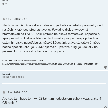
tiktak
guru
P
29 led 2016 12:52
ř
í
Nech ho na FAT32 a velikost alokační jednotky a ostatní parametry nech
s
na těch, které jsou přednastavené. Pokud je disk z výroby již
p
ě
zformátován na FAT32, není potřeba ho znova formátovat, případně a
v
spíš pro jistotu klidně udělej rychlý formát a pak používěj - pokud na
e
k
externím disku nepotřebuješ nějaké kódování, práva uživatele či něco
hodně specifického, je FAT32 optimální, protože funguje kdekoliv na
jakémkoliv PC a notebooku, kam ho připojíš.
je: 2x T60P, X220, 2x 8570W Dreamcolor, E6420
bylo: E7440, M6600, X230T, T440P, E6400, XPS 1330, D630, D620, D610, D600, C640, HP N6200, HP NX8220, T43P
freem1
občas něco napíše
P
29 led 2016 13:36
ř
í
Ale ked tam bude ten FAT32 tak tam nedostanem subory vacsia ako 4
s
GB alebo?
p
ě