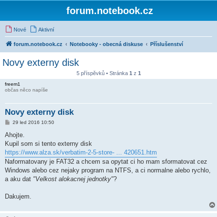
forum.notebook.cz
Nové
Aktivní
forum.notebook.cz
Notebooky - obecná diskuse
Příslušenství
Novy externy disk
5 příspěvků • Stránka
1
z
1
freem1
občas něco napíše
Novy externy disk
P
29 led 2016 10:50
ř
í
Ahojte.
s
Kupil som si tento externy disk
p
ě
https://www.alza.sk/verbatim-2-5-store- ... 420651.htm
v
Naformatovany je FAT32 a chcem sa opytat ci ho mam sformatovat cez
e
k
Windows alebo cez nejaky program na NTFS, a ci normalne alebo rychlo,
a aku dat
"Velkost alokacnej jednotky"
?
Dakujem.