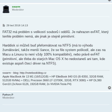
v
e
swarm
k
Moderátor
P
29 led 2016 14:13
ř
í
FAT32 má problém s velikostí souborů i oddílů. Je nahrazen exFAT, který
s
tenhle problém nemá, ale jinak je stejně primitivní.
p
ě
v
Harddisk si můžeš buď přeformátovat na NTFS (má to výhodu
e
k
žurnálování, takže menší šance, že se file system poškodí, ale zas na
Macu a Linuxu to není vždy 100% kompatibilní), nebo právě exFAT
(primitivní, ale třeba do starých Mac OS X ho nedostaneš ani tam, kde
existuje aspoň čtecí driver na NTFS).
swarm - blog: http://notebookblog.cz
Apple MacBook Air 13 M1 (16/512GB) + HP EliteBook 840 G5 (i5-8350, 32GB RAM,
512GB NVMe) + DELL Precision 3660 (i7-13700K, 32GB, RTX 3080) + HP DL380
Gen10 (2xXeon 6126, 192GB RAM, 2x NVIDIA Tesla P4)
Python.P
Moderátor