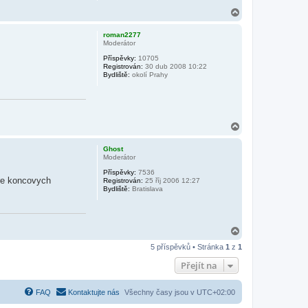
N
a
h
roman2277
o
Moderátor
r
Příspěvky:
10705
u
Registrován:
30 dub 2008 10:22
Bydliště:
okolí Prahy
N
a
h
Ghost
o
Moderátor
r
Příspěvky:
7536
u
re koncovych
Registrován:
25 říj 2006 12:27
Bydliště:
Bratislava
N
a
5 příspěvků • Stránka
1
z
1
h
o
Přejít na
r
u
FAQ
Kontaktujte nás
Všechny časy jsou v
UTC+02:00