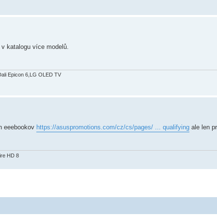
v katalogu více modelů.
Dali Epicon 6,LG OLED TV
ch eeebookov
https://asuspromotions.com/cz/cs/pages/ ... qualifying
ale len p
ire HD 8