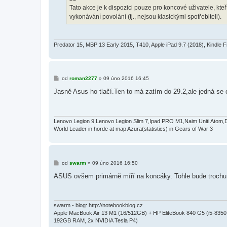
Tato akce je k dispozici pouze pro koncové uživatele, kt
vykonávání povolání (tj., nejsou klasickými spotřebiteli).
Predator 15, MBP 13 Early 2015, T410, Apple iPad 9.7 (2018), Kindle F
P
od
roman2277
»
09 úno 2016 16:45
ř
í
Jasně Asus ho tlačí.Ten to má zatím do 29.2,ale jedná se
s
p
ě
v
e
Lenovo Legion 9,Lenovo Legion Slim 7,Ipad PRO M1,Naim Uniti Atom,
k
World Leader in horde at map Azura(statistics) in Gears of War 3
P
od
swarm
»
09 úno 2016 16:50
ř
í
ASUS ovšem primárně míří na koncáky. Tohle bude trochu 
s
p
ě
v
e
swarm - blog: http://notebookblog.cz
k
Apple MacBook Air 13 M1 (16/512GB) + HP EliteBook 840 G5 (i5-83
192GB RAM, 2x NVIDIA Tesla P4)