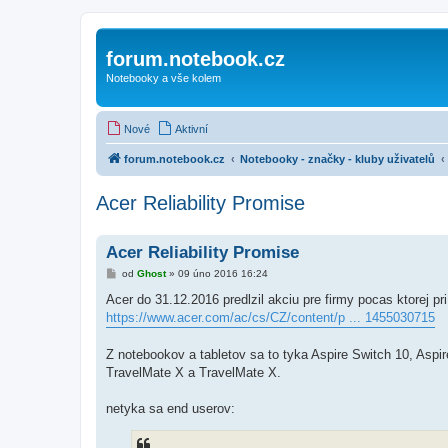
forum.notebook.cz
Notebooky a vše kolem
Nové
Aktivní
forum.notebook.cz
Notebooky - značky - kluby uživatelů
Acer Reliability Promise
Acer Reliability Promise
P
od
Ghost
»
09 úno 2016 16:24
ř
í
Acer do 31.12.2016 predlzil akciu pre firmy pocas ktorej 
s
https://www.acer.com/ac/cs/CZ/content/p ... 1455030715
p
ě
v
Z notebookov a tabletov sa to tyka Aspire Switch 10, Aspi
e
k
TravelMate X a TravelMate X.
netyka sa end userov: