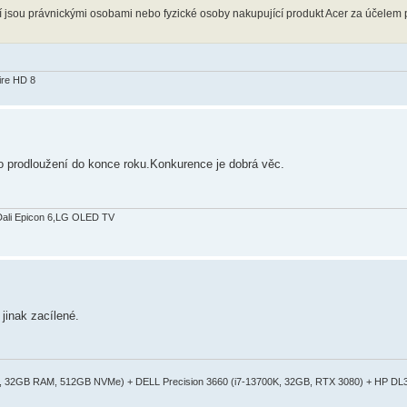
eří jsou právnickými osobami nebo fyzické osoby nakupující produkt Acer za účelem 
ire HD 8
 o prodloužení do konce roku.Konkurence je dobrá věc.
Dali Epicon 6,LG OLED TV
jinak zacílené.
50, 32GB RAM, 512GB NVMe) + DELL Precision 3660 (i7-13700K, 32GB, RTX 3080) + HP DL