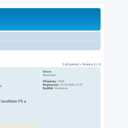
5 příspěvků • Stránka
1
z
1
Ghost
Moderátor
Příspěvky:
7536
Registrován:
25 říj 2006 12:27
u.
Bydliště:
Bratislava
 TravelMate P6 a