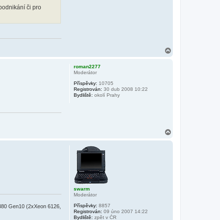
podnikání či pro
N
a
h
roman2277
o
Moderátor
r
Příspěvky:
10705
u
Registrován:
30 dub 2008 10:22
Bydliště:
okolí Prahy
N
a
h
o
r
u
swarm
Moderátor
Příspěvky:
8857
380 Gen10 (2xXeon 6126,
Registrován:
09 úno 2007 14:22
Bydliště:
zpět v ČR