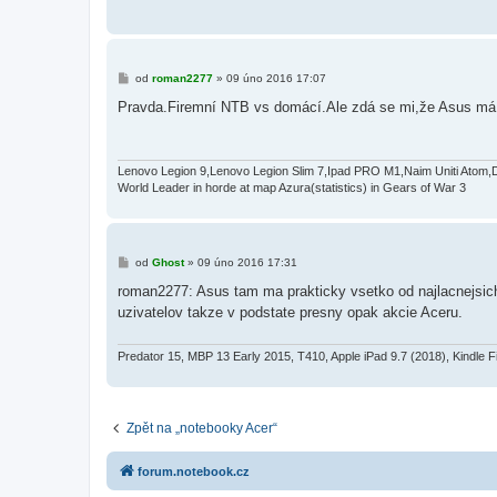
P
od
roman2277
»
09 úno 2016 17:07
ř
í
Pravda.Firemní NTB vs domácí.Ale zdá se mi,že Asus má 
s
p
ě
v
e
Lenovo Legion 9,Lenovo Legion Slim 7,Ipad PRO M1,Naim Uniti Atom,
k
World Leader in horde at map Azura(statistics) in Gears of War 3
P
od
Ghost
»
09 úno 2016 17:31
ř
í
roman2277: Asus tam ma prakticky vsetko od najlacnejsi
s
uzivatelov takze v podstate presny opak akcie Aceru.
p
ě
v
e
Predator 15, MBP 13 Early 2015, T410, Apple iPad 9.7 (2018), Kindle F
k
Zpět na „notebooky Acer“
forum.notebook.cz