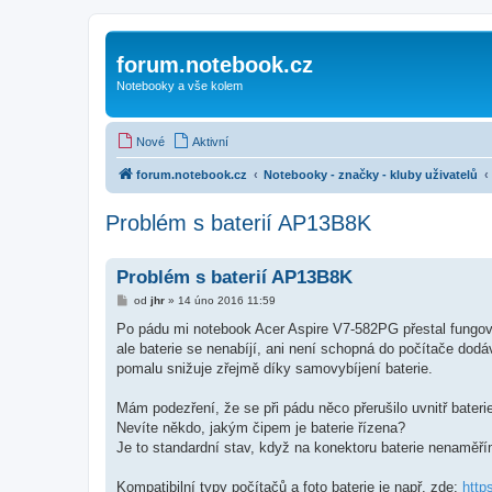
forum.notebook.cz
Notebooky a vše kolem
Nové
Aktivní
forum.notebook.cz
Notebooky - značky - kluby uživatelů
Problém s baterií AP13B8K
Problém s baterií AP13B8K
P
od
jhr
»
14 úno 2016 11:59
ř
í
Po pádu mi notebook Acer Aspire V7-582PG přestal fungovat n
s
ale baterie se nenabíjí, ani není schopná do počítače dodá
p
ě
pomalu snižuje zřejmě díky samovybíjení baterie.
v
e
k
Mám podezření, že se při pádu něco přerušilo uvnitř bateri
Nevíte někdo, jakým čipem je baterie řízena?
Je to standardní stav, když na konektoru baterie nenaměří
Kompatibilní typy počítačů a foto baterie je např. zde:
http