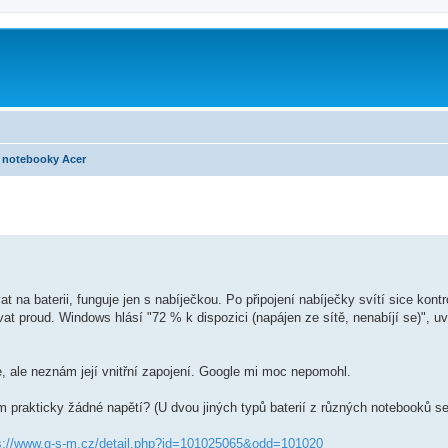
notebooky Acer
a baterii, funguje jen s nabíječkou. Po připojení nabíječky svítí sice kontro
vat proud. Windows hlásí "72 % k dispozici (napájen ze sítě, nenabíjí se)", 
e, ale neznám její vnitřní zapojení. Google mi moc nepomohl.
m prakticky žádné napětí? (U dvou jiných typů baterií z různých notebooků se
s://www.g-s-m.cz/detail.php?id=101025065&odd=101020