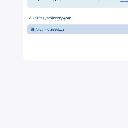
Zpět na „notebooky Acer“
forum.notebook.cz