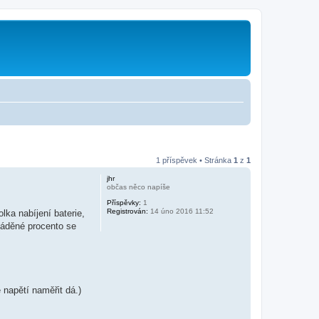
1 příspěvek • Stránka
1
z
1
jhr
občas něco napíše
Příspěvky:
1
Registrován:
14 úno 2016 11:52
lka nabíjení baterie,
uváděné procento se
 napětí naměřit dá.)