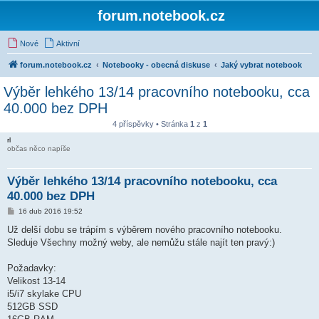
forum.notebook.cz
Nové
Aktivní
forum.notebook.cz
Notebooky - obecná diskuse
Jaký vybrat notebook
Výběr lehkého 13/14 pracovního notebooku, cca
40.000 bez DPH
4 příspěvky • Stránka
1
z
1
rl
občas něco napíše
Výběr lehkého 13/14 pracovního notebooku, cca
40.000 bez DPH
P
16 dub 2016 19:52
ř
í
Už delší dobu se trápím s výběrem nového pracovního notebooku.
s
Sleduje Všechny možný weby, ale nemůžu stále najít ten pravý:)
p
ě
v
Požadavky:
e
k
Velikost 13-14
i5/i7 skylake CPU
512GB SSD