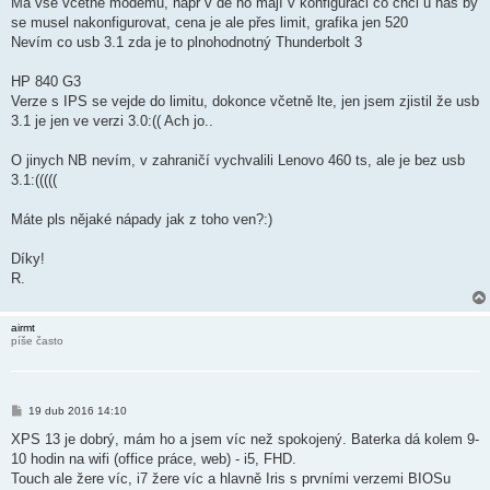
Ma vše včetně modemu, např v de ho mají v konfiguraci co chci u nás by
se musel nakonfigurovat, cena je ale přes limit, grafika jen 520
Nevím co usb 3.1 zda je to plnohodnotný Thunderbolt 3
HP 840 G3
Verze s IPS se vejde do limitu, dokonce včetně lte, jen jsem zjistil že usb
3.1 je jen ve verzi 3.0:(( Ach jo..
O jinych NB nevím, v zahraničí vychvalili Lenovo 460 ts, ale je bez usb
3.1:(((((
Máte pls nějaké nápady jak z toho ven?:)
Díky!
R.
airmt
píše často
P
19 dub 2016 14:10
ř
í
XPS 13 je dobrý, mám ho a jsem víc než spokojený. Baterka dá kolem 9-
s
10 hodin na wifi (office práce, web) - i5, FHD.
p
ě
Touch ale žere víc, i7 žere víc a hlavně Iris s prvními verzemi BIOSu
v