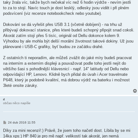
taky žrala víc, takže bych nečekal víc než 6 hodin výdrže - nevím jestli
e
k
to za to stojí. Navíc touch je dost lesklý, odlesky jsou vidět i při plném
podsvícení (viz recenze notebookcheck nebo youtube).
Dokování se dá vyřešit přes USB 3.1 (včetně dobíjení) - na trhu už
přibývají dokovací stanice, přes které budeš schopný připojit snad cokoli.
Akorát zatím stojí přes 5 tisíc, originál od Dellu dokonce kolem 9.
Výhodou by ale mohla být delší morální životnost takové dokiny. Už jsou
plánované i USB-C grafiky, byť budou ze začátku drahé.
Z ostatních ti neporadím, ale můžeš zvážit do jaké míry budeš pracovat
na interním a externím displeji a pouvažovat podle toho jestli nejít do
většího šasi s pohodlnější klávesnicí - např. 14" latitudy od Dellu nebo
odpovídající HP, Lenovo. Klidně bych přidal do úvah i Acer travelmate
P648, který je podobně kvalitní, má dobrou výdrž na baterku i možnost
3leté onsite záruky.
rl
občas něco napíše
P
24 dub 2016 11:55
ř
í
Díky za mini recenzi!:) Právě, že jsem toho načetl dost. Líbila by se mi
s
14ka xps:) HP 840 je pro mě např. velikostí tak akorát, jen nemá
p