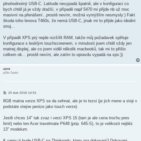
ě
plnohodnotný USB-C. Latitude nevypadá špatně, ale v konfiguraci co
v
bych chtěl já je vždy dražší, v případě např 5470 mi přijde nb už moc
e
k
masivní na přenášení...prostě nevím, možná vymýšlím nesmysly:) Fakt
škoda toho lenova T460s, že nemá USB-C, jinak mi to přijde jako ideální
stroj...
V případě XPS prý nejde rozšířit RAM, takže můj požadavek splňuje
konfigurace s lesklým touchscreenem, v minulosti jsem chtěl vždy jen
matnej displej, ale co jsem viděl několik macbooků, tak mi to přišlo
celkem ok... prostě nevím, ale zatím to opravdu vypadá na xps:))
airmt
píše často
P
25 dub 2016 14:51
ř
í
8GB matna verze XPS se da sehnat, ale je to tezsi (je jich mene a stoji v
s
podstate stejne penize jako touch verze)
p
ě
v
Jestli chces 14" tak zvaz i verzi XPS 15 (tam je ale cena trochu pres
e
k
limit) nebo ten Acer travelmate P648 (prip. 645-S), to je velikosti nejbliz
13" modelum.
K cemu ti bude USB-C na Thinkpadu, ktery ma dokovani? Dokovani