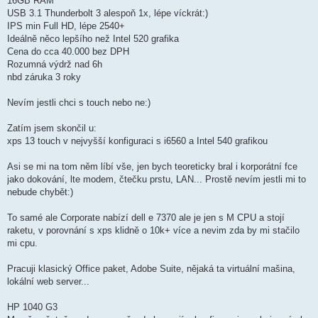
16GB RAM
USB 3.1 Thunderbolt 3 alespoň 1x, lépe víckrát:)
IPS min Full HD, lépe 2540+
Ideálně něco lepšího než Intel 520 grafika
Cena do cca 40.000 bez DPH
Rozumná výdrž nad 6h
nbd záruka 3 roky
Nevím jestli chci s touch nebo ne:)
Zatím jsem skončil u:
xps 13 touch v nejvyšší konfiguraci s i6560 a Intel 540 grafikou
Asi se mi na tom něm líbí vše, jen bych teoreticky bral i korporátní fce
jako dokování, lte modem, čtečku prstu, LAN... Prostě nevím jestli mi to
nebude chybět:)
To samé ale Corporate nabízí dell e 7370 ale je jen s M CPU a stojí
raketu, v porovnání s xps klidně o 10k+ více a nevim zda by mi stačilo
mi cpu.
Pracuji klasický Office paket, Adobe Suite, nějaká ta virtuální mašina,
lokální web server...
HP 1040 G3