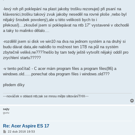
-levý roh při poklepání na plast jakoby trošku rezonuje(i při psaní na
klávesnici,trošku takový zvuk jakoby neseděl na rovné ploše ,nebo byl
nějaký šroubek povolený),ale u této velikosti bych to i
překousl)....zkoušel jsem si poklepávat na ntb 17" vystavené v obchodě
a taky to malinko dělalo....
-rozdělil jsem si disk ve win10 na dva na jednom systém a na druhý si
budu dávat data,ale nabídlo to možnost ten 1TB na půl na systém
zbytečně veliké,ne????nešlo by tam tedy ještě vytvořit nějaký oddíl pro
zrychlení startu?????
-v tento počítač - C acer mám program files a program files(86) a
windows.old......ponechat oba program files i windows.old???
předem díky
---nováček v oblasti ntb,tak se mnou mějte slitováníTHX---
sajty
guru
Re: Acer Aspire ES 17
P
22 dub 2016 19:53
ř