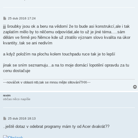
P
25 dub 2016 17:24
ř
í
jjj šroubky jsou ok a beru na vědomí že to bude asi konstrukcí,ale i tak
s
zaplatím mělo by to něčemu odpovídat,ale to už je jiné téma.....sám
p
ě
dělám ve firmě pro Němce kde už ztratilo význam slovo kvalita na úkor
v
kvantity..tak se ani nedivím
e
k
a když položím na plochu kolem touchpadu ruce tak je to lepší
jinak se sním seznamuju...a na to moje domácí lopotění opravdu za tu
cenu dostačuje
---nováček v oblasti ntb,tak se mnou mějte slitováníTHX---
rexim
občas něco napíše
P
25 dub 2016 18:13
ř
í
..ještě dotaz v odebrat programy mám ty od Acer dvakrát??
s
p
ě