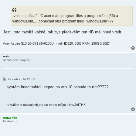
í
s
p
ě
-v tento počítač - C acer mám program files a program files(86) a
v
windows.old......ponechat oba program files i windows.old???
e
k
Jestli toto myslíš vážně, tak bys především ten NB měl hned vrátit.
Acer Aspire S13 S5-371 (i5-6200U, Intel HD520, 8GB RAM, 256GB SSD)
rexim
občas něco napíše
P
22 dub 2016 20:33
ř
í
...systém hned nabídl upgrad na win.10 nebude to tím?????
s
p
ě
v
e
---nováček v oblasti ntb,tak se mnou mějte slitováníTHX---
k
orgasmic
Moderátor