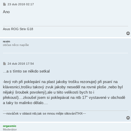
P
23 dub 2016 02:17
ř
í
Ano
s
p
ě
v
e
Asus ROG Strix G18
k
rexim
občas něco napíše
P
24 dub 2016 17:54
ř
í
...a s tímto se někdo setkal
s
p
ě
-levý roh při poklepání na plast jakoby trošku rezonuje(i při psaní na
v
klávesnici,trošku takový zvuk jakoby neseděl na rovné ploše ,nebo byl
e
k
nějaký šroubek povolený),ale u této velikosti bych to i
překousl)....zkoušel jsem si poklepávat na ntb 17" vystavené v obchodě
a taky to malinko dělalo....
---nováček v oblasti ntb,tak se mnou mějte slitováníTHX---
orgasmic
Moderátor