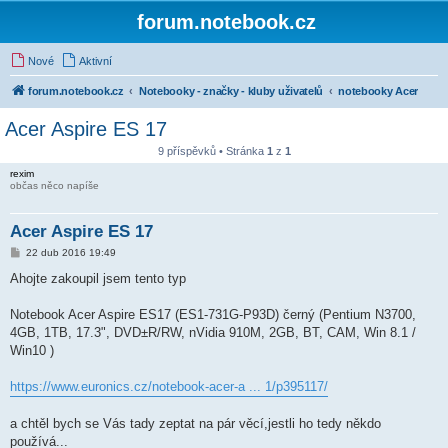
forum.notebook.cz
Nové
Aktivní
forum.notebook.cz
Notebooky - značky - kluby uživatelů
notebooky Acer
Acer Aspire ES 17
9 příspěvků • Stránka
1
z
1
rexim
občas něco napíše
Acer Aspire ES 17
P
22 dub 2016 19:49
ř
í
Ahojte zakoupil jsem tento typ
s
p
ě
Notebook Acer Aspire ES17 (ES1-731G-P93D) černý (Pentium N3700,
v
4GB, 1TB, 17.3", DVD±R/RW, nVidia 910M, 2GB, BT, CAM, Win 8.1 /
e
k
Win10 )
https://www.euronics.cz/notebook-acer-a ... 1/p395117/
a chtěl bych se Vás tady zeptat na pár věcí,jestli ho tedy někdo
používá...