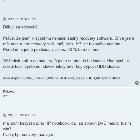
P
29 dub 2016 10:59
ř
í
Děkuji za odpověď.
s
p
ě
Právě, že jsem v systému nenašel žádný recovery software. Dříve jsem
v
měl acer a ten recovery soft. měl, ale u HP nic takového nemám.
e
k
Pořádně to ještě prohledám, ale na 90 % tam nic není.
SSD disk zatím nemám, spíš jsem se ptal do budoucna. Rád bych si
udělal kopii systému, člověk nikdy neví kdy vypoví HDD službu.
Acer Aspire 6930G, T-6400 2,00Ghz, 4GB ram, 500GB HDD,Ati radeon 4650.
DeLong
guru
P
29 dub 2016 13:08
ř
í
mal som kedysi davno HP notebook, dali sa spravit DVD media, tusim
s
win7
p
ě
hladaj hp recovery manager
v