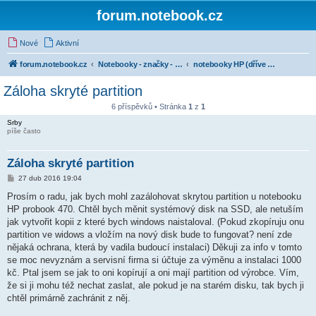
forum.notebook.cz
Nové
Aktivní
forum.notebook.cz
Notebooky - značky - kluby uživatelů
notebooky HP (dříve Hewlett-Packard)
Záloha skryté partition
6 příspěvků • Stránka
1
z
1
Srby
píše často
Záloha skryté partition
P
27 dub 2016 19:04
ř
í
Prosím o radu, jak bych mohl zazálohovat skrytou partition u notebooku
s
HP probook 470. Chtěl bych měnit systémový disk na SSD, ale netuším
p
ě
jak vytvořit kopii z které bych windows naistaloval. (Pokud zkopíruju onu
v
partition ve widows a vložím na nový disk bude to fungovat? není zde
e
k
nějaká ochrana, která by vadila budoucí instalaci) Děkuji za info v tomto
se moc nevyznám a servisní firma si účtuje za výměnu a instalaci 1000
kč. Ptal jsem se jak to oni kopírují a oni mají partition od výrobce. Vím,
že si ji mohu též nechat zaslat, ale pokud je na starém disku, tak bych ji
chtěl primárně zachránit z něj.