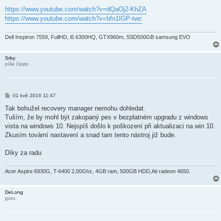
e
k
https://www.youtube.com/watch?v=dQaOj2-KhZA
https://www.youtube.com/watch?v=bfn1IGP-twc
Dell Inspiron 7559, FullHD, i5 6300HQ, GTX960m, SSD500GB samsung EVO
Srby
píše často
P
01 kvě 2016 11:47
ř
í
Tak bohužel recovery manager nemohu dohledat.
s
Tuším, že by mohl být zakopaný pes v bezplatném upgradu z windows
p
ě
vista na windows 10. Nejspíš došlo k poškození při aktualizaci na win 10.
v
Zkusím tovární nastavení a snad tam tento nástroj již bude.
e
k
Díky za radu
Acer Aspire 6930G, T-6400 2,00Ghz, 4GB ram, 500GB HDD,Ati radeon 4650.
DeLong
guru