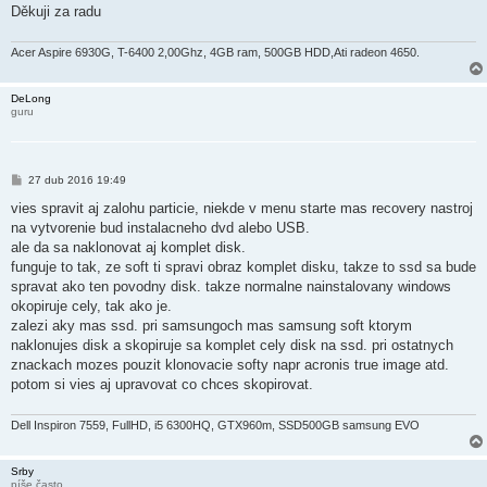
Děkuji za radu
Acer Aspire 6930G, T-6400 2,00Ghz, 4GB ram, 500GB HDD,Ati radeon 4650.
DeLong
guru
P
27 dub 2016 19:49
ř
í
vies spravit aj zalohu particie, niekde v menu starte mas recovery nastroj
s
na vytvorenie bud instalacneho dvd alebo USB.
p
ě
ale da sa naklonovat aj komplet disk.
v
funguje to tak, ze soft ti spravi obraz komplet disku, takze to ssd sa bude
e
k
spravat ako ten povodny disk. takze normalne nainstalovany windows
okopiruje cely, tak ako je.
zalezi aky mas ssd. pri samsungoch mas samsung soft ktorym
naklonujes disk a skopiruje sa komplet cely disk na ssd. pri ostatnych
znackach mozes pouzit klonovacie softy napr acronis true image atd.
potom si vies aj upravovat co chces skopirovat.
Dell Inspiron 7559, FullHD, i5 6300HQ, GTX960m, SSD500GB samsung EVO
Srby
píše často