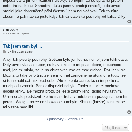
nepoužíval a při tom rozlišení displeje se bojím, že se správně prstem
netrefím na ikonu. Samotný stulus jsem v prodeji neviděl, o dokovací
stanici jako doporučené příslušenství jsem neuvažoval. Tak to zítra
zkusím a pak napíšu ještě když tak uživatelské postřehy od laika. Díky
drinobecny
občas něco napíše
Tak jsem tam byl ...
P
27 črc 2016 12:50
ř
í
Ahoj, tak pisu ty postrehy. Setkani bylo jen letme, nemel jsem tolik casu.
s
Dotykove ovladani super, na klavesnici se mi psalo dobre, i touchpad
p
ě
usel, jen mi prislo, ze je na obrazovce vse az moc drobne. Rozliseni ok.
v
Mozna to take bylo tim, ze jsem to mel zamcene na stojanu, a tudiz jsem
e
k
si to nemohl dat nliz pred sebe. Ale to se da asi roztazenim prstu na
touchpadu zmenit. Pero k dispozici nebylo. Tablet mi prisel pocitove
docela lehky, ale mozna proto, ze jeste zadny lehci tablet nevlastnim.
Umim si ale predstavit, ze ho mam treba v autobusu a pracuji na nem tim
perem. Wigig stanice na showroomu nebyla. Shrnuti (laicke):zarizeni se
mi vazne moc libi ...
4 příspěvky • Stránka
1
z
1
Přejít na