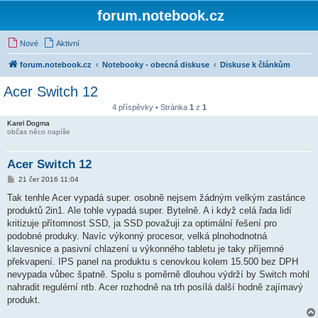
forum.notebook.cz
Nové
Aktivní
forum.notebook.cz
Notebooky - obecná diskuse
Diskuse k článkům
Acer Switch 12
4 příspěvky • Stránka
1
z
1
Karel Dogma
občas něco napíše
Acer Switch 12
P
21 čer 2016 11:04
ř
í
Tak tenhle Acer vypadá super. osobně nejsem žádným velkým zastánce
s
produktů 2in1. Ale tohle vypadá super. Bytelně. A i když celá řada lidí
p
ě
kritizuje přítomnost SSD, ja SSD považuji za optimální řešení pro
v
podobné produky. Navíc výkonný procesor, velká plnohodnotná
e
k
klavesnice a pasivní chlazení u výkonného tabletu je taky příjemné
překvapení. IPS panel na produktu s cenovkou kolem 15.500 bez DPH
nevypada vůbec špatně. Spolu s poměrně dlouhou výdrží by Switch mohl
nahradit regulérní ntb. Acer rozhodně na trh posílá další hodně zajímavý
produkt.