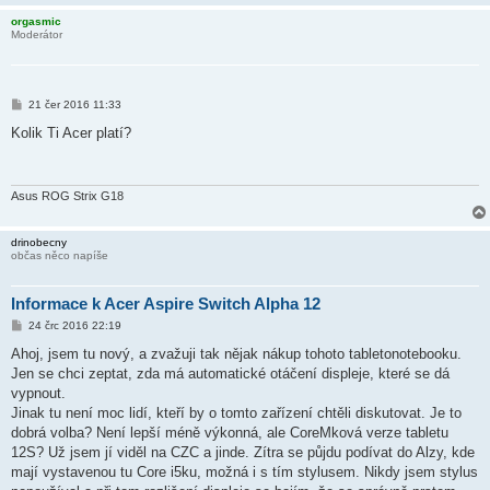
orgasmic
Moderátor
P
21 čer 2016 11:33
ř
í
Kolik Ti Acer platí?
s
p
ě
v
e
Asus ROG Strix G18
k
drinobecny
občas něco napíše
Informace k Acer Aspire Switch Alpha 12
P
24 črc 2016 22:19
ř
í
Ahoj, jsem tu nový, a zvažuji tak nějak nákup tohoto tabletonotebooku.
s
Jen se chci zeptat, zda má automatické otáčení displeje, které se dá
p
ě
vypnout.
v
Jinak tu není moc lidí, kteří by o tomto zařízení chtěli diskutovat. Je to
e
k
dobrá volba? Není lepší méně výkonná, ale CoreMková verze tabletu
12S? Už jsem jí viděl na CZC a jinde. Zítra se půjdu podívat do Alzy, kde
mají vystavenou tu Core i5ku, možná i s tím stylusem. Nikdy jsem stylus